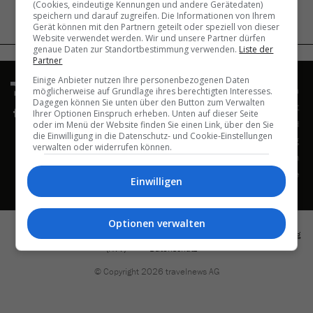
(Cookies, eindeutige Kennungen und andere Gerätedaten)
speichern und darauf zugreifen. Die Informationen von Ihrem
Gerät können mit den Partnern geteilt oder speziell von dieser
Website verwendet werden. Wir und unsere Partner dürfen
back to top
genaue Daten zur Standortbestimmung verwenden.
Liste der
Partner
Einige Anbieter nutzen Ihre personenbezogenen Daten
Nav
Impressum
möglicherweise auf Grundlage ihres berechtigten Interesses.
übe
Dagegen können Sie unten über den Button zum Verwalten
Kontakt
Ihrer Optionen Einspruch erheben. Unten auf dieser Seite
Wer wir sind
oder im Menü der Website finden Sie einen Link, über den Sie
die Einwilligung in die Datenschutz- und Cookie-Einstellungen
Werbung
verwalten oder widerrufen können.
Job-Inserate aufgeben
Aktuelle Job-Angebote
Einwilligen
Optionen verwalten
Navigation
Impressum
Disclaimer
AGB
Auftragsverarbeitungsvertrag
überspringen
(AVV)
Datenschutz
© Copyright 2026 travelnews AG