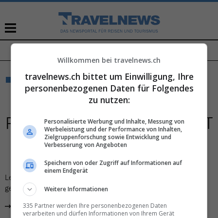
TRAVEL NEWS TALK
NAVIGATION
ÜBERSPRINGEN
Willkommen bei travelnews.ch
travelnews.ch bittet um Einwilligung, Ihre
NICHT GEFUNDEN
personenbezogenen Daten für Folgendes
HOPPLA!
DIESE
zu nutzen:
PROMOTION KONNTE NICHT
Personalisierte Werbung und Inhalte, Messung von
Werbeleistung und der Performance von Inhalten,
Zielgruppenforschung sowie Entwicklung und
GEFUNDEN WERDEN
Verbesserung von Angeboten
Speichern von oder Zugriff auf Informationen auf
einem Endgerät
Leider könnten wir die gewünschte Seite nicht mehr finden. Die
gesuchte Promotion ist vermutlich bereits abgelaufen.
Weitere Informationen
335 Partner werden Ihre personenbezogenen Daten
zur Startseite
verarbeiten und dürfen Informationen von Ihrem Gerät