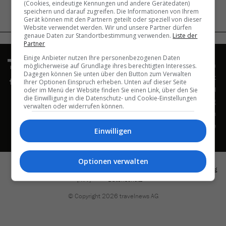
(Cookies, eindeutige Kennungen und andere Gerätedaten)
speichern und darauf zugreifen. Die Informationen von Ihrem
Gerät können mit den Partnern geteilt oder speziell von dieser
Website verwendet werden. Wir und unsere Partner dürfen
back to top
genaue Daten zur Standortbestimmung verwenden.
Liste der
Partner
Einige Anbieter nutzen Ihre personenbezogenen Daten
Nav
Impressum
möglicherweise auf Grundlage ihres berechtigten Interesses.
übe
Dagegen können Sie unten über den Button zum Verwalten
Kontakt
Ihrer Optionen Einspruch erheben. Unten auf dieser Seite
Wer wir sind
oder im Menü der Website finden Sie einen Link, über den Sie
die Einwilligung in die Datenschutz- und Cookie-Einstellungen
Werbung
verwalten oder widerrufen können.
Job-Inserate aufgeben
Aktuelle Job-Angebote
Einwilligen
Optionen verwalten
Navigation
Impressum
Disclaimer
AGB
Auftragsverarbeitungsvertrag
überspringen
(AVV)
Datenschutz
© Copyright 2026 travelnews AG