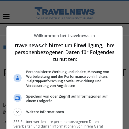
TRAVEL NEWS TALK
NAVIGATION
ÜBERSPRINGEN
Willkommen bei travelnews.ch
travelnews.ch bittet um Einwilligung, Ihre
NICHT GEFUNDEN
personenbezogenen Daten für Folgendes
HOPPLA!
DIESE
zu nutzen:
PROMOTION KONNTE NICHT
Personalisierte Werbung und Inhalte, Messung von
Werbeleistung und der Performance von Inhalten,
Zielgruppenforschung sowie Entwicklung und
GEFUNDEN WERDEN
Verbesserung von Angeboten
Speichern von oder Zugriff auf Informationen auf
einem Endgerät
Leider könnten wir die gewünschte Seite nicht mehr finden. Die
gesuchte Promotion ist vermutlich bereits abgelaufen.
Weitere Informationen
335 Partner werden Ihre personenbezogenen Daten
zur Startseite
verarbeiten und dürfen Informationen von Ihrem Gerät