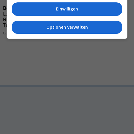
Boeing 767
streift bei
Die
besten Tourismus-
Einwilligen
Landung
Lastwagen
–
Scherze
zum
1. April
Rettung
für
Flip-Flop-
01.04.2026 – 10:41
Touristen
Optionen verwalten
08.05.2026 – 09:34