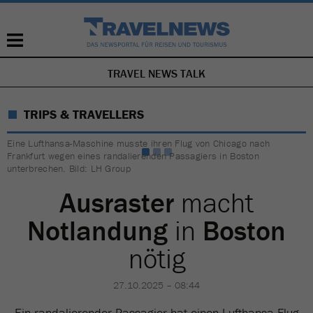
TRAVEL NEWS TALK
NAVIGATION
ÜBERSPRINGEN
TRIPS & TRAVELLERS
Eine Lufthansa-Maschine musste ihren Flug von Chicago nach
Frankfurt wegen eines randalierenden Passagiers in Boston
unterbrechen. Bild: LH Group
Ausraster
macht
Notlandung
in
Boston
nötig
27.10.2025 – 08:44
Ein randalierender Passagier hat einen Lufthansa-Flug