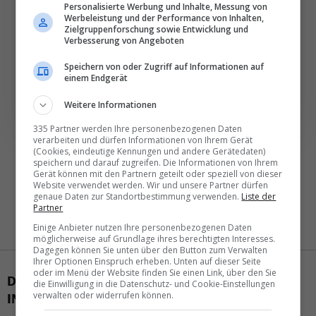
Personalisierte Werbung und Inhalte, Messung von
Täglich oder wöchentlich, mit mehr Insights oder
Werbeleistung und der Performance von Inhalten,
Zielgruppenforschung sowie Entwicklung und
weniger. Bei Travel­news haben Sie die Wahl.
Verbesserung von Angeboten
Speichern von oder Zugriff auf Informationen auf
NEWSLETTER ENTDECKEN
einem Endgerät
Weitere Informationen
335 Partner werden Ihre personenbezogenen Daten
verarbeiten und dürfen Informationen von Ihrem Gerät
(Cookies, eindeutige Kennungen und andere Gerätedaten)
speichern und darauf zugreifen. Die Informationen von Ihrem
Gerät können mit den Partnern geteilt oder speziell von dieser
Website verwendet werden. Wir und unsere Partner dürfen
genaue Daten zur Standortbestimmung verwenden.
Liste der
Partner
Einige Anbieter nutzen Ihre personenbezogenen Daten
möglicherweise auf Grundlage ihres berechtigten Interesses.
Dagegen können Sie unten über den Button zum Verwalten
Ihrer Optionen Einspruch erheben. Unten auf dieser Seite
oder im Menü der Website finden Sie einen Link, über den Sie
DAS KÖNNTE SIE AUCH
die Einwilligung in die Datenschutz- und Cookie-Einstellungen
INTERESSIEREN
verwalten oder widerrufen können.