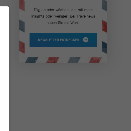
Täglich oder wöchentlich, mit mehr
Insights oder weniger. Bei Travel­news
haben Sie die Wahl.
en
t,
NEWSLETTER ENTDECKEN
ne