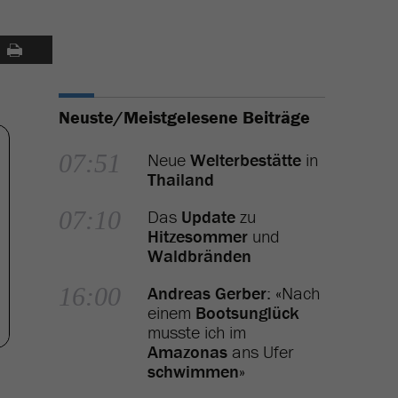
Neuste/Meistgelesene Beiträge
07:51
Neue
Welterbestätte
in
Thailand
07:10
Das
Update
zu
Hitzesommer
und
Waldbränden
16:00
Andreas Gerber
: «Nach
einem
Bootsunglück
musste ich im
Amazonas
ans Ufer
schwimmen
»