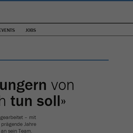
EVENTS
JOBS
ungern
von
ch
tun soll
»
gearbeitet – mit
er prägende Jahre
n an sein Team.