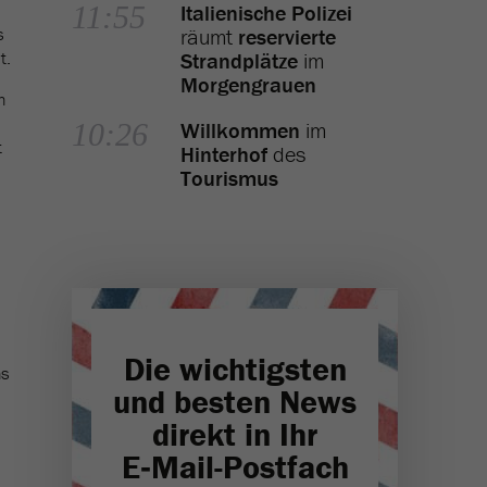
11:55
Italienische Polizei
s
räumt
reservierte
t.
Strandplätze
im
Morgengrauen
n
10:26
Willkommen
im
t
Hinterhof
des
Tourismus
Die wichtigsten
hs
und besten News
direkt in Ihr
E‑Mail-Postfach