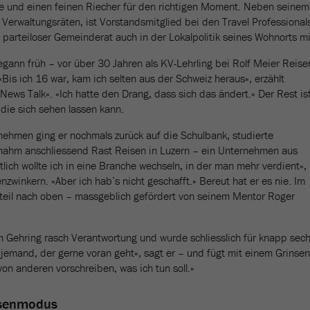
ante und einen feinen Riecher für den richtigen Moment. Neben seinem
 Verwaltungsräten, ist Vorstandsmitglied bei den Travel Professional
 parteiloser Gemeinderat auch in der Lokalpolitik seines Wohnorts mi
gann früh – vor über 30 Jahren als KV-Lehrling bei Rolf Meier Reise
Bis ich 16 war, kam ich selten aus der Schweiz heraus», erzählt
 News Talk». «Ich hatte den Drang, dass sich das ändert.» Der Rest is
die sich sehen lassen kann.
ehmen ging er nochmals zurück auf die Schulbank, studierte
ahm anschliessend Rast Reisen in Luzern – ein Unternehmen aus
ich wollte ich in eine Branche wechseln, in der man mehr verdient»,
zwinkern. «Aber ich hab’s nicht geschafft.» Bereut hat er es nie. Im
steil nach oben – massgeblich gefördert von seinem Mentor Roger
 Gehring rasch Verantwortung und wurde schliesslich für knapp sec
v jemand, der gerne voran geht», sagt er – und fügt mit einem Grinsen
von anderen vorschreiben, was ich tun soll.»
isenmodus