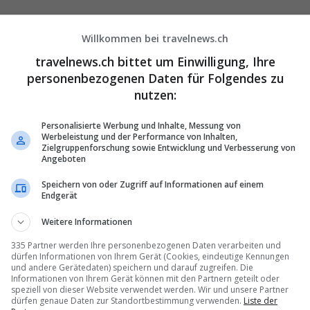
a-Schock, wechselte er an die Spitze von Let's go Tours. «Selbst
en, hätte ich nicht gewollt», gibt er zu. «Aber diese Chance,
Willkommen bei travelnews.ch
 ich packen.»
travelnews.ch bittet um Einwilligung, Ihre
personenbezogenen Daten für Folgendes zu
als einfach. «Ich war ab Tag 1 im Krisenmodus.» Doch das Unternehm
olios schnell wieder Tritt. «Tansania nahm Corona nie so richtig erns
nutzen:
 und die Malediven konnten wir bald wieder Reisende schicken»,
Personalisierte Werbung und Inhalte, Messung von
Werbeleistung und der Performance von Inhalten,
Zielgruppenforschung sowie Entwicklung und Verbesserung von
t der Entwicklung äusserst zufrieden – auch wenn das Geschäft mit
Angeboten
st-Konflikts stockt. Dafür brummt Ostafrika umso stärker. Auch die
Ozean seien sehr gefragt.
Speichern von oder Zugriff auf Informationen auf einem
Endgerät
auch über die jüngsten Personal-Turbulenzen bei Knecht Reisen, sei
rika-Stammgast zum Malediven-Geniesser – und er verrät, ob es ihn
Weitere Informationen
im Vorstand des Schweizer Reise-Verbands mitzumischen.
335 Partner werden Ihre personenbezogenen Daten verarbeiten und
dürfen Informationen von Ihrem Gerät (Cookies, eindeutige Kennungen
und andere Gerätedaten) speichern und darauf zugreifen. Die
Informationen von Ihrem Gerät können mit den Partnern geteilt oder
ws Talk»
speziell von dieser Website verwendet werden. Wir und unsere Partner
dürfen genaue Daten zur Standortbestimmung verwenden.
Liste der