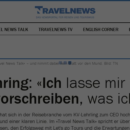
EL NEWS TALK
TRAVELNEWS TV
NAVIGATION
ENGLISH CORNER
ÜBERSPRINGEN
vel News Talk» – und nimmt dabei kein Blatt vor den Mund. Bild: TN
ring
: «
Ich
lasse mir
vorschreiben
, was i
hat sich in der Reisebranche vom KV-Lehrling zum CEO hoch
t und einer klaren Linie. Im «Travel News Talk» spricht er üb
sen, den Erfolgsweg mit Let's go Tours und die Erwartunge