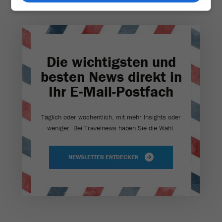
Die wichtigsten und
besten News direkt in
Ihr E‑Mail-Postfach
Täglich oder wöchentlich, mit mehr Insights oder
weniger. Bei Travel­news haben Sie die Wahl.
NEWSLETTER ENTDECKEN