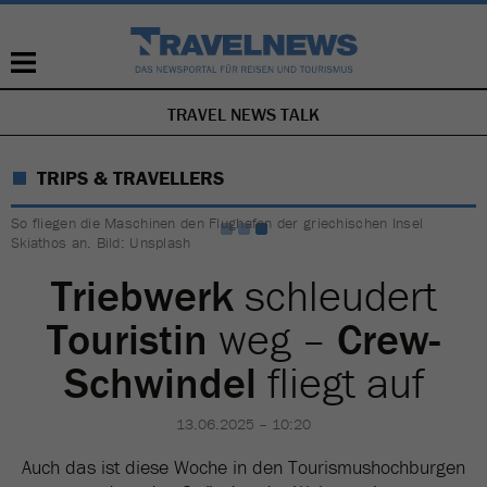
TRAVEL NEWS TALK
NAVIGATION
ÜBERSPRINGEN
TRIPS & TRAVELLERS
So fliegen die Maschinen den Flughafen der griechischen Insel
Skiathos an. Bild: Unsplash
Triebwerk
schleudert
Touristin
weg –
Crew-
Schwindel
fliegt auf
13.06.2025 – 10:20
Auch das ist diese Woche in den Tourismushochburgen