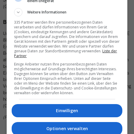
einem Endgerät
(Gelesen bei
«CNN»
)
Weitere Informationen
Bahn schmeisst Fahrgäste wegen Dreck raus
335 Partner werden Ihre personenbezogenen Daten
verarbeiten und dürfen Informationen von Ihrem Gerät
(Cookies, eindeutige Kennungen und andere Gerätedaten)
Ungewöhnliches Ende einer Zugfahrt: Für die Passagiere des ICE
speichern und darauf zugreifen. Die Informationen von Ihrem
886 von München nach Hamburg war am Dienstag in Nürnberg
Gerät können mit den Partnern geteilt oder speziell von dieser
Endstation – wegen starker Verschmutzung im Zug. Das
Website verwendet werden. Wir und unsere Partner dürfen
genaue Daten zur Standortbestimmung verwenden.
Liste der
Bordpersonal erklärte die Weiterfahrt für unzumutbar und liess
Partner
alle Reisenden aussteigen. Eine Sprecherin der Deutschen Bahn
Einige Anbieter nutzen Ihre personenbezogenen Daten
bestätigte den Vorfall und sprach von einem bedauerlichen
möglicherweise auf Grundlage ihres berechtigten Interesses.
Einzelfall. Wie genau der Zug aussah, blieb offen – Bilder gibt es
Dagegen können Sie unten über den Button zum Verwalten
Ihrer Optionen Einspruch erheben. Unten auf dieser Seite
bislang keine. Rund eine Stunde später wurde eine alternative
oder im Menü der Website finden Sie einen Link, über den Sie
Verbindung bereitgestellt. Betroffene können eine Entschädigung
die Einwilligung in die Datenschutz- und Cookie-Einstellungen
beantragen. Die Bahn betont: Sauberkeit habe im Fernverkehr
verwalten oder widerrufen können.
höchste Priorität – diesmal wurde sie offensichtlich verfehlt.
(Gelesen in der
«FAZ»
)
Einwilligen
(RSU)
Optionen verwalten