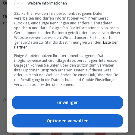
Organisiert von
Costa Brava Pirineu de Girona
sowie
Ulli Fink
Weitere Informationen
Tourism Marketing
präsentierten diese Partner einige der
335 Partner werden Ihre personenbezogenen Daten
faszinierendsten Unterkünfte der Region – sowie das Ölivenöl
verarbeiten und dürfen Informationen von Ihrem Gerät
des Schweizers Roland Zanotelli:
(Cookies, eindeutige Kennungen und andere Gerätedaten)
speichern und darauf zugreifen. Die Informationen von Ihrem
Gerät können mit den Partnern geteilt oder speziell von dieser
Boutique Villas By Corredor Mató
Website verwendet werden. Wir und unsere Partner dürfen
Sallés Hotels
genaue Daten zur Standortbestimmung verwenden.
Liste der
La Torre de Can Puig
Partner
Mas el Mir
Einige Anbieter nutzen Ihre personenbezogenen Daten
Alàbriga Hotel & Home Suites
möglicherweise auf Grundlage ihres berechtigten Interesses.
Dagegen können Sie unten über den Button zum Verwalten
Palau Fugit
Ihrer Optionen Einspruch erheben. Unten auf dieser Seite
Perelada Resort
oder im Menü der Website finden Sie einen Link, über den Sie
die Einwilligung in die Datenschutz- und Cookie-Einstellungen
Hostal de La Gavina, S'Agaró
verwalten oder widerrufen können.
Zanotelli
(GWA)
Einwilligen
Optionen verwalten