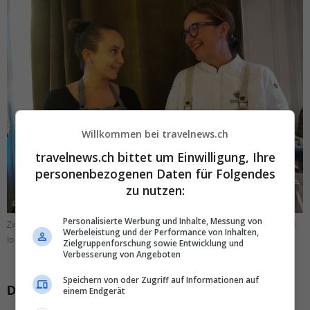
Willkommen bei travelnews.ch
travelnews.ch bittet um Einwilligung, Ihre
personenbezogenen Daten für Folgendes
zu nutzen:
Personalisierte Werbung und Inhalte, Messung von
Zwei Spitzenköchinnen im Gespräch: Zizi Hattab (Restaurant Klé) und
Werbeleistung und der Performance von Inhalten,
Iolanda Bustos («The chef of flowers»).
Zielgruppenforschung sowie Entwicklung und
Verbesserung von Angeboten
Speichern von oder Zugriff auf Informationen auf
Die Partner des Abends
einem Endgerät