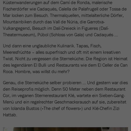
Küstenwanderungen auf dem Camí de Ronda, malerische
Fischerdörfer wie Cadaqués, Calella de Palafrugell oder Tossa de
Mar locken zum Besuch. Thermalquellen, mittelalterliche Dörfer,
Mountainbiken durch das Vall de Núria, die Garrotxa-
Vulkangegend, Besuch im Dalí-Dreieck in Figueres (Dalí-
Theatermuseum), Púbol (Schloss von Gala) und Cadaqués ...
Und dann eine unglaubliche Kulinarik. Tapas, Fisch,
Meeresfrüchte – alles superfrisch und oft mit einem kreativen
Twist. Nicht zu vergessen die Sterneküche: Die Region ist Heimat
des legendären El Bulli und Restaurants wie dem El Celler de Can
Roca. Hombre, was willst du mehr?
Genau, die Sterneküche selber probieren ... Und gestern war dies
den Reiseprofis möglich. Denn 50 Meter neben dem Restaurant
Cor, im veganen Sternerestaurant Klé, wartete ein Sieben-Gang-
Menü und ein regelrechter Geschmacksrausch auf sie, zubereitet
von Iolanda Bustos («The chef of flowers») und Klé-Chefin Zizi
Hattab.