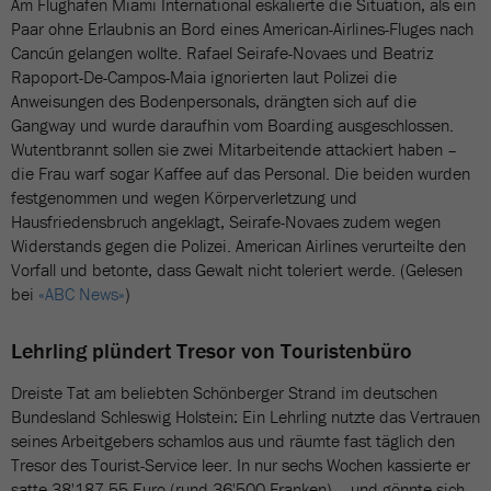
Am Flughafen Miami International eskalierte die Situation, als ein
Paar ohne Erlaubnis an Bord eines American-Airlines-Fluges nach
Cancún gelangen wollte. Rafael Seirafe-Novaes und Beatriz
Rapoport-De-Campos-Maia ignorierten laut Polizei die
Anweisungen des Bodenpersonals, drängten sich auf die
Gangway und wurde daraufhin vom Boarding ausgeschlossen.
Wutentbrannt sollen sie zwei Mitarbeitende attackiert haben –
die Frau warf sogar Kaffee auf das Personal. Die beiden wurden
festgenommen und wegen Körperverletzung und
Hausfriedensbruch angeklagt, Seirafe-Novaes zudem wegen
Widerstands gegen die Polizei. American Airlines verurteilte den
Vorfall und betonte, dass Gewalt nicht toleriert werde. (Gelesen
bei
«ABC News»
)
Lehrling plündert Tresor von Touristenbüro
Dreiste Tat am beliebten Schönberger Strand im deutschen
Bundesland Schleswig Holstein: Ein Lehrling nutzte das Vertrauen
seines Arbeitgebers schamlos aus und räumte fast täglich den
Tresor des Tourist-Service leer. In nur sechs Wochen kassierte er
satte 38'187,55 Euro (rund 36'500 Franken) – und gönnte sich