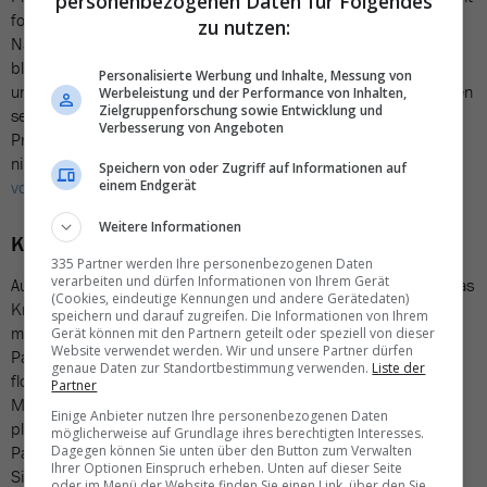
personenbezogenen Daten für Folgendes
folgte die Faust ins Gesicht – mit Folgen: Der Mann erlitt einen
zu nutzen:
Nasenbruch, musste operiert werden und drei Tage im Spital
bleiben. Vor Gericht bekam er nun 7900 Euro Schmerzensgeld
Personalisierte Werbung und Inhalte, Messung von
und Schadenersatz. Weniger, als er eigentlich wollte. Denn wegen
Werbeleistung und der Performance von Inhalten,
Zielgruppenforschung sowie Entwicklung und
seines eigenmächtigen Handelns wurde die Summe um 25
Verbesserung von Angeboten
Prozent gekürzt. Die Richter stellten klar: Liegen-Reservieren ist
nicht erlaubt – aber Selbstjustiz auch nicht. (Gelesen bei
«Reise
Speichern von oder Zugriff auf Informationen auf
vor 9»
)
einem Endgerät
Weitere Informationen
Kreuzfahrtschiff gerät in Mega-Sturm
335 Partner werden Ihre personenbezogenen Daten
verarbeiten und dürfen Informationen von Ihrem Gerät
Auf der Crown Princess spielten sich dramatische Szenen ab. Das
(Cookies, eindeutige Kennungen und andere Gerätedaten)
Kreuzfahrtschiff geriet vor Neuseeland in einen heftigen Sturm
speichern und darauf zugreifen. Die Informationen von Ihrem
mit bis zu 138 Kilometern pro Stunde Windgeschwindigkeit –
Gerät können mit den Partnern geteilt oder speziell von dieser
Website verwendet werden. Wir und unsere Partner dürfen
Passagiere erlebten bange Momente. Gläser zerbrachen, Teller
genaue Daten zur Standortbestimmung verwenden.
Liste der
flogen, Wasser schwappte aus dem Pool in den Speisesaal. 16
Partner
Menschen wurden dabei leicht verletzt. «Das Schiff neigte sich
Einige Anbieter nutzen Ihre personenbezogenen Daten
plötzlich stark, das Geschirr flog durch den Raum», berichtet
möglicherweise auf Grundlage ihres berechtigten Interesses.
Passagier Martin Weise. Die Reederei betont, dass die
Dagegen können Sie unten über den Button zum Verwalten
Ihrer Optionen Einspruch erheben. Unten auf dieser Seite
Sicherheit nicht in Gefahr gewesen sei und die Crew schnell
oder im Menü der Website finden Sie einen Link, über den Sie