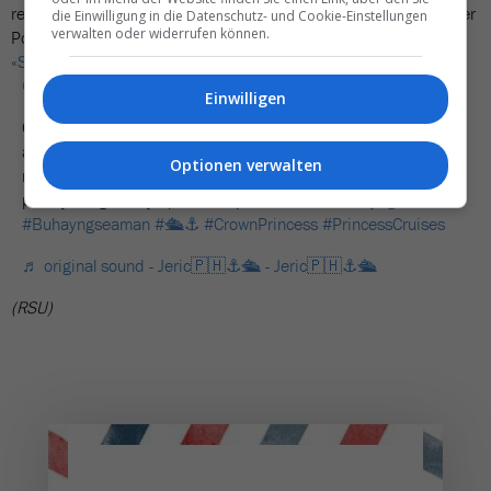
reagiert habe. Die Reise wurde wie geplant fortgesetzt – und der
die Einwilligung in die Datenschutz- und Cookie-Einstellungen
verwalten oder widerrufen können.
Poolbereich nach einer Reinigung wieder geöffnet. (Gelesen bei
«Stuff»
)
@jeric.mabuting
Einwilligen
Ganito ang buhay namin sa barko kapag malakas ang hangin
at alon. Lord, Wag niyo sila pababayaan Sila po ay
Optionen verwalten
naghahanap buhay lamang ng maayos para sakani-kanilang
pamilya. iligtas niyo po sila kapahamakan
#Buhayngseafarer
#Buhayngseaman
#🛳️⚓
#CrownPrincess
#PrincessCruises
♬ original sound - Jeric🇵🇭⚓🛳️ - Jeric🇵🇭⚓🛳️
(RSU)