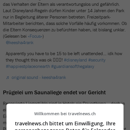
das Verhalten der Eltern als verantwortungslos und gefährlich.
Laut Disneyland-Regeln dürfen Kinder unter 14 Jahren den Park
nur in Begleitung älterer Personen betreten. Freizeitpark-
Mitarbeiter berichten, dass solche Vorfälle häufig vorkommen. Ob
die Eltern Konsequenzen zu befürchten haben, ist bislang unklar.
(Gelesen bei
«Focus»
)
@keesha4rank
Apparently you have to be 15 to be left unattended… idk how
they thought this was ok 🤦🏻‍♀️!
#disneyland
#security
#happiestplaceonearth
#guardiansofthegalaxy
♬ original sound - keesha4rank
Prügelei um Saunaliege endet vor Gericht
Reservierte Liegestühle sind in Hotels ein Dauerthema – doch in
einem Luxushotel in Deutschland eskalierte der Streit komplett.
Willkommen bei travelnews.ch
Ein Mann legte sich auf eine Liege, obwohl sein Vorgänger sie
mit Handtuch und Bademantel «gesichert» hatte – das liess der
travelnews.ch bittet um Einwilligung, Ihre
Platzhalter nicht auf sich sitzen. Nach einem hitzigen Wortgefecht