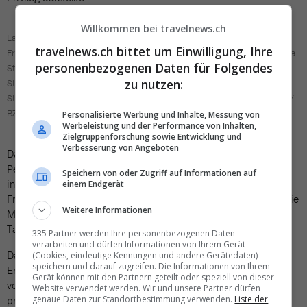
Willkommen bei travelnews.ch
Lauschen gespannt auf der Brücke der kombinierten
travelnews.ch bittet um Einwilligung, Ihre
Fracht-/Passagierfähre Finnlady den Ausführungen von Kapitän Pekka
personenbezogenen Daten für Folgendes
Stenvik zum Thema Führung, Teamwork und Sicherheitskultur:
zu nutzen:
Studierende der Höheren Fachschule Tourismus HFT Luzern beim
StudyTrip@Sea Seminar 2024 auf der Ostsee. Bild: Thomas P. Illes /
BZLU Bildungszentrum Luzern
Personalisierte Werbung und Inhalte, Messung von
Werbeleistung und der Performance von Inhalten,
Zielgruppenforschung sowie Entwicklung und
Verbesserung von Angeboten
Darüber hinaus konnten sich die Studierenden mit weiteren
Personen in verschiedensten Positionen und Funktionen
Speichern von oder Zugriff auf Informationen auf
innerhalb der beteiligten Partnerreedereien, allen voran mit
einem Endgerät
Frauke Werner, Capacity and Yield Managerin bei Finnlines sowie
Weitere Informationen
Marina Selikowitsch, Business Development Director DACH bei
Tallink Silja Line austauschen.
335 Partner werden Ihre personenbezogenen Daten
verarbeiten und dürfen Informationen von Ihrem Gerät
Das ermöglichte es ihnen, vom umfangreich präsentierten
(Cookies, eindeutige Kennungen und andere Gerätedaten)
speichern und darauf zugreifen. Die Informationen von Ihrem
Erfahrungsschatz und den diversen Ausführungen zu
Gerät können mit den Partnern geteilt oder speziell von dieser
verschiedenen Themen während Kurzreferaten und Q&A’s zu
Website verwendet werden. Wir und unsere Partner dürfen
genaue Daten zur Standortbestimmung verwenden.
Liste der
profitieren, das vernetzte Denken zu trainieren und wertvolle