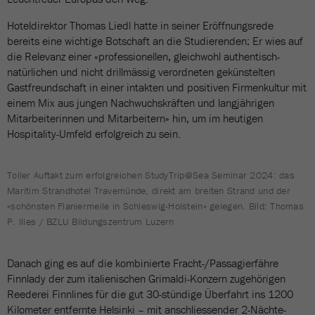
Hoteldirektor Thomas Liedl hatte in seiner Eröffnungsrede
bereits eine wichtige Botschaft an die Studierenden: Er wies auf
die Relevanz einer «professionellen, gleichwohl authentisch-
natürlichen und nicht drillmässig verordneten gekünstelten
Gastfreundschaft in einer intakten und positiven Firmenkultur mit
einem Mix aus jungen Nachwuchskräften und langjährigen
Mitarbeiterinnen und Mitarbeitern» hin, um im heutigen
Hospitality-Umfeld erfolgreich zu sein.
Toller Auftakt zum erfolgreichen StudyTrip@Sea Seminar 2024: das
Maritim Strandhotel Travemünde, direkt am breiten Strand und der
«schönsten Flaniermeile in Schleswig-Holstein» gelegen. Bild: Thomas
P. Illes / BZLU Bildungszentrum Luzern
Danach ging es auf die kombinierte Fracht-/Passagierfähre
Finnlady der zum italienischen Grimaldi-Konzern zugehörigen
Reederei Finnlines für die gut 30-stündige Überfahrt ins 1200
Kilometer entfernte Helsinki – mit anschliessender 2-Nächte-