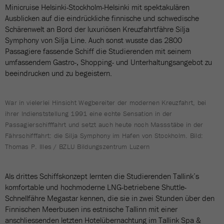
Minicruise Helsinki-Stockholm-Helsinki mit spektakulären
Ausblicken auf die eindrückliche finnische und schwedische
Schärenwelt an Bord der luxuriösen Kreuzfahrtfähre Silja
Symphony von Silja Line. Auch sonst wusste das 2800
Passagiere fassende Schiff die Studierenden mit seinem
umfassendem Gastro-, Shopping- und Unterhaltungsangebot zu
beeindrucken und zu begeistern.
War in vielerlei Hinsicht Wegbereiter der modernen Kreuzfahrt, bei
ihrer Indienststellung 1991 eine echte Sensation in der
Passagierschifffahrt und setzt auch heute noch Massstäbe in der
Fährschifffahrt: die Silja Symphony im Hafen von Stockholm. Bild:
Thomas P. Illes / BZLU Bildungszentrum Luzern
Als drittes Schiffskonzept lernten die Studierenden Tallink’s
komfortable und hochmoderne LNG-betriebene Shuttle-
Schnellfähre Megastar kennen, die sie in zwei Stunden über den
Finnischen Meerbusen ins estnische Tallinn mit einer
anschliessenden letzten Hotelübernachtung im Tallink Spa &