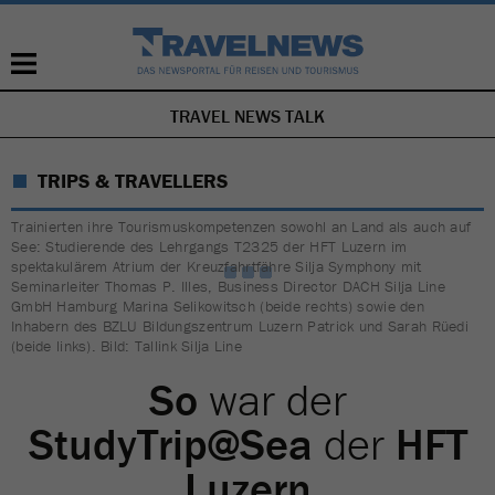
TRAVEL NEWS TALK
NAVIGATION
ÜBERSPRINGEN
TRIPS & TRAVELLERS
Trainierten ihre Tourismuskompetenzen sowohl an Land als auch auf
See: Studierende des Lehrgangs T2325 der HFT Luzern im
spektakulärem Atrium der Kreuzfahrtfähre Silja Symphony mit
Seminarleiter Thomas P. Illes, Business Director DACH Silja Line
GmbH Hamburg Marina Selikowitsch (beide rechts) sowie den
Inhabern des BZLU Bildungszentrum Luzern Patrick und Sarah Rüedi
(beide links). Bild: Tallink Silja Line
So
war der
StudyTrip@Sea
der
HFT
Luzern