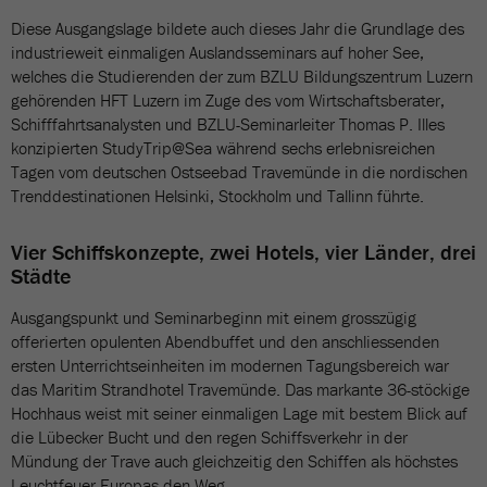
Diese Ausgangslage bildete auch dieses Jahr die Grundlage des
industrieweit einmaligen Auslandsseminars auf hoher See,
welches die Studierenden der zum BZLU Bildungszentrum Luzern
gehörenden HFT Luzern im Zuge des vom Wirtschaftsberater,
Schifffahrtsanalysten und BZLU-Seminarleiter Thomas P. Illes
konzipierten StudyTrip@Sea während sechs erlebnisreichen
Tagen vom deutschen Ostseebad Travemünde in die nordischen
Trenddestinationen Helsinki, Stockholm und Tallinn führte.
Vier Schiffskonzepte, zwei Hotels, vier Länder, drei
Städte
Ausgangspunkt und Seminarbeginn mit einem grosszügig
offerierten opulenten Abendbuffet und den anschliessenden
ersten Unterrichtseinheiten im modernen Tagungsbereich war
das Maritim Strandhotel Travemünde. Das markante 36-stöckige
Hochhaus weist mit seiner einmaligen Lage mit bestem Blick auf
die Lübecker Bucht und den regen Schiffsverkehr in der
Mündung der Trave auch gleichzeitig den Schiffen als höchstes
Leuchtfeuer Europas den Weg.