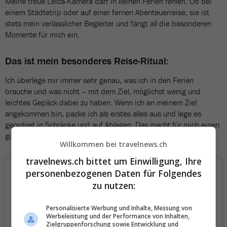
Meine treue Leica-Kamera darf in keinen Ferien fehlen. Ob bei
einem Städtetrip oder auf einer fernen Abenteuerreise, sie ist
stets mein verlässlicher Begleiter und fängt all die besonderen
Momente für mich ein.
Das ist mein besonderes Reise-Ritual:
Ich überlege mir immer sehr genau, was ich in den Ferien
brauche und was nicht – mit dem Ziel, möglichst wenig und
leichtes Gepäck dabei zu haben. Wenn ich an meinem Ziel
angekommen bin, packe ich als erstes alles aus und lege es
geordnet in Schränke und auf Ablagen. Das macht für mich einen
guten Start in die Ferien aus.
Willkommen bei travelnews.ch
travelnews.ch bittet um Einwilligung, Ihre
personenbezogenen Daten für Folgendes
zu nutzen:
Personalisierte Werbung und Inhalte, Messung von
Werbeleistung und der Performance von Inhalten,
Zielgruppenforschung sowie Entwicklung und