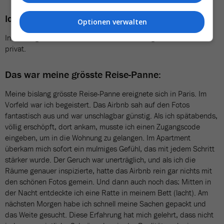
Ich buche jeweils über:
Optionen verwalten
In der Regel buche ich über Finass Reisen – geschäftlich und
privat.
Das war meine grösste Reise-Panne:
Meine bislang grösste Reise-Panne ereignete sich in Paris. Im
Vorfeld war ich begeistert. Das Airbnb sah auf den Fotos
fantastisch aus und war unschlagbar günstig. Als ich spätabends,
völlig erschöpft, dort ankam, musste ich einen Zugangscode
eingeben, um in die Wohnung zu gelangen. Im Apartment
überkam mich sofort ein mulmiges Gefühl, das mit jedem Schritt
stärker wurde. Der Geruch war unerträglich, und als ich die
Räume genauer inspizierte, hatte das Airbnb rein gar nichts mit
den schönen Fotos gemein. Und dann auch noch das: Mitten in
der Nacht entdeckte ich eine Ratte in meinem Bett (lacht). Am
nächsten Morgen habe ich schnell meine Sachen gepackt und
das Weite gesucht. Diese Erfahrung hat mich gelehrt, dass nicht