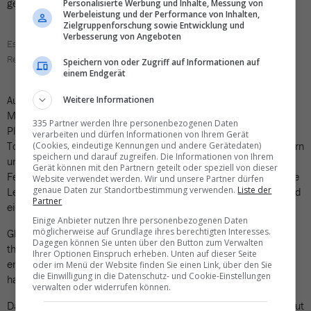
geschätzt», so Amstad.
Personalisierte Werbung und Inhalte, Messung von
Werbeleistung und der Performance von Inhalten,
Zielgruppenforschung sowie Entwicklung und
Verbesserung von Angeboten
Essen an der Ferienmesse Bern: Hier integriert in den Stand eines
Reiseveranstalters. Bild: TN
Speichern von oder Zugriff auf Informationen auf
einem Endgerät
Auch die Kombination mit einer Food-Messe, wie sie den
Weitere Informationen
Machern der Travel Basel vorschwebte, kommt für die
335 Partner werden Ihre personenbezogenen Daten
Platzhirsche nicht in Frage. «Unser Fokus liegt auf der
verarbeiten und dürfen Informationen von Ihrem Gerät
Tourismusbranche und dem Tourismusmarkt und deren Anbietern
(Cookies, eindeutige Kennungen und andere Gerätedaten)
speichern und darauf zugreifen. Die Informationen von Ihrem
und Leistungsträgern», sagt Mario Kovacevic, Leiter der Berner
Gerät können mit den Partnern geteilt oder speziell von dieser
Ferienmesse. «Wir möchten den Besuchenden eine konzentrierte
Website verwendet werden. Wir und unsere Partner dürfen
genaue Daten zur Standortbestimmung verwenden.
Liste der
Leistungsshow im Bereich Reisen, Ferien und Freizeit bieten und
Partner
eine Verwässerung vermeiden.»
Einige Anbieter nutzen Ihre personenbezogenen Daten
möglicherweise auf Grundlage ihres berechtigten Interesses.
Gleichzeitig hält er fest: «Die Integration von neuen Inhalten, die
Dagegen können Sie unten über den Button zum Verwalten
thematisch passen, den Besucherbedürfnissen und Trends
Ihrer Optionen Einspruch erheben. Unten auf dieser Seite
entsprechen und vor allem realistisches Umsetzungspotenzial
oder im Menü der Website finden Sie einen Link, über den Sie
die Einwilligung in die Datenschutz- und Cookie-Einstellungen
haben, werden natürlich immer geprüft.»
verwalten oder widerrufen können.
Das gilt auch für die Fespo in Zürich. Wobei eine Food-Messe laut