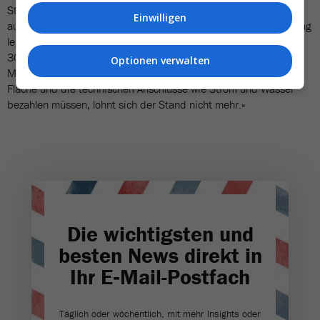
Stephan Amstad nicht in diesen Bereich fällt. Allein schon
Einwilligen
aufgrund einer Klausel mit dem Messegastronomen. «Der Vertrag
legt fest, dass Gastro-Betreiber, die an der Fespo präsent sind,
30 Prozent ihres Umsatzes abliefern müssen», erklärt der
Optionen verwalten
Messeleiter. «Wenn die Gastronomen dann auch noch für die
Fläche und die technischen Anschlüsse wie Strom und Wasser
bezahlen müssen, lohnt sich der Stand nicht mehr.»
Die wichtigsten und
besten News direkt in
Ihr E‑Mail-Postfach
Täglich oder wöchentlich, mit mehr Insights oder