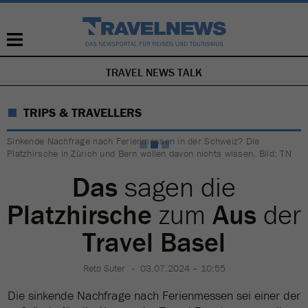
TRAVEL NEWS TALK
NAVIGATION
ÜBERSPRINGEN
TRIPS & TRAVELLERS
Sinkende Nachfrage nach Ferienmessen in der Schweiz? Die
Platzhirsche in Zürich und Bern wollen davon nichts wissen. Bild: TN
Das
sagen die
Platzhirsche
zum
Aus
der
Travel Basel
Reto Suter
03.07.2024 – 10:55
Die sinkende Nachfrage nach Ferienmessen sei einer der