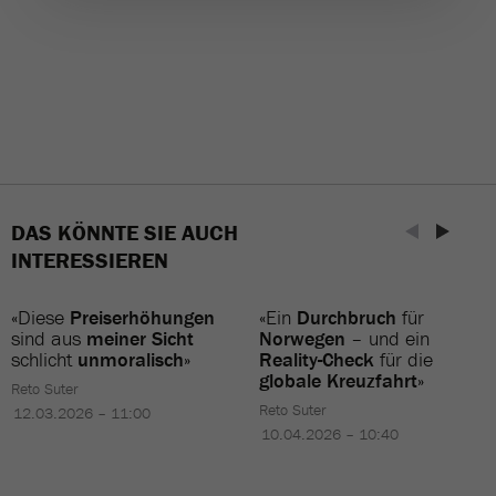
DAS KÖNNTE SIE AUCH
INTERESSIEREN
«Diese
Preiserhöhungen
«Ein
Durchbruch
für
sind aus
meiner Sicht
Norwegen
– und ein
schlicht
unmoralisch
»
Reality-Check
für die
globale Kreuzfahrt
»
Reto Suter
Reto Suter
12.03.2026 – 11:00
10.04.2026 – 10:40