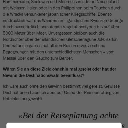
Hammerhaien, Seelöwen und Meerechsen oder in Neuseeland
mit Weissen Haien oder in den Philippinen beim Tauchen durch
die Wracks versunkener japanischer Kriegsschiffe. Ebenso
eindrücklich war das Wandern im ugandischen Rwenzori-Gebirge
durch ausserirdisch anmutende Vegetationstypen bis auf über
5000 Meter über Meer. Unvergessen bleiben auch die
Nordlichter über der isländischen Gletscherlagune Jökulsárlón.
Und natürlich gab es auf all den Reisen diverse schöne
Begegnungen mit den unterschiedlichsten Menschen – vom
Massai über den Gaucho zum Berber.
Wären Sie an diese Ziele ohnehin mal gereist oder hat der
Gewinn die Destinationswahl beeinflusst?
Ich wäre auch ohne den Gewinn bestimmt viel gereist. Gewisse
Destinationen habe ich aber auf Grund der Reiseberatung von
Hotelplan ausgewählt.
«Bei der Reiseplanung achte
ich grundsätzlich darauf, dass