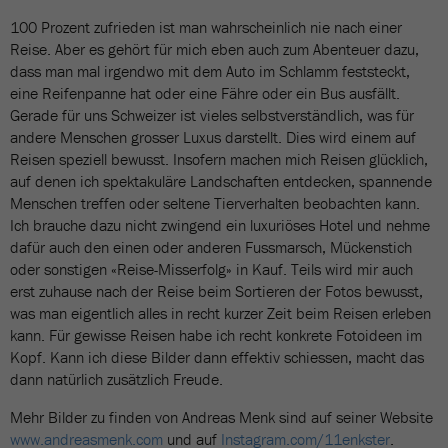
100 Prozent zufrieden ist man wahrscheinlich nie nach einer
Reise. Aber es gehört für mich eben auch zum Abenteuer dazu,
dass man mal irgendwo mit dem Auto im Schlamm feststeckt,
eine Reifenpanne hat oder eine Fähre oder ein Bus ausfällt.
Gerade für uns Schweizer ist vieles selbstverständlich, was für
andere Menschen grosser Luxus darstellt. Dies wird einem auf
Reisen speziell bewusst. Insofern machen mich Reisen glücklich,
auf denen ich spektakuläre Landschaften entdecken, spannende
Menschen treffen oder seltene Tierverhalten beobachten kann.
Ich brauche dazu nicht zwingend ein luxuriöses Hotel und nehme
dafür auch den einen oder anderen Fussmarsch, Mückenstich
oder sonstigen «Reise-Misserfolg» in Kauf. Teils wird mir auch
erst zuhause nach der Reise beim Sortieren der Fotos bewusst,
was man eigentlich alles in recht kurzer Zeit beim Reisen erleben
kann. Für gewisse Reisen habe ich recht konkrete Fotoideen im
Kopf. Kann ich diese Bilder dann effektiv schiessen, macht das
dann natürlich zusätzlich Freude.
Mehr Bilder zu finden von Andreas Menk sind auf seiner Website
www.andreasmenk.com
und auf
Instagram.com/11enkster
.