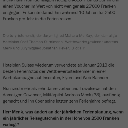
einen Voucher im Wert von nicht weniger als 25'000 Franken
entgegen. Er konnte darauf hin während 10 Jahren für 2500
Franken pro Jahr in die Ferien reisen.
Die Jury (stehend), der Jurymitglied Mahara Mc Kay, der damalige
Hotelplan-Chef Thomas Stirnimann, Wettbewerbsgewinner Andreas
Menk und Jurymitglied Jonathan Heyer. Bild: HP
Hotelplan Suisse wiederum verwendete ab Januar 2013 die
besten Ferienfotos der Wettbewerbsteilnehmer in einer
Werbekampagne auf Inseraten, Flyern und Web-Bannern.
Nun sind mehr als zehn Jahre vorbei und Travelnews hat den
damaligen Gewinner, Militärpilot Andreas Menk (38), ausfindig
gemacht und ihn über seine letzten zehn Ferienjahre befragt.
Herr Menk, was ändert an der jährlichen Ferienplanung, wenn
ein jährlicher Reisegutschein in der Höhe von 2500 Franken
vorliegt?