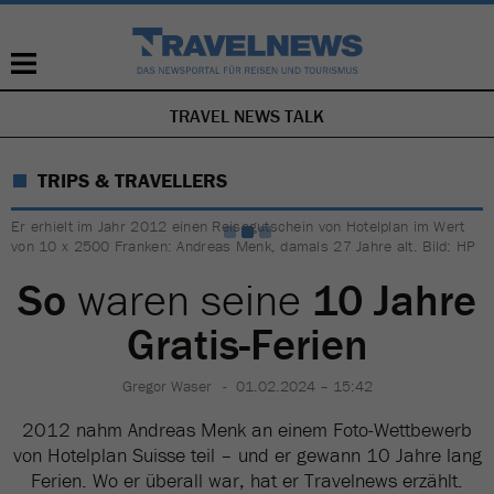
TRAVEL NEWS TALK
NAVIGATION
ÜBERSPRINGEN
TRIPS & TRAVELLERS
Er erhielt im Jahr 2012 einen Reisegutschein von Hotelplan im Wert
von 10 x 2500 Franken: Andreas Menk, damals 27 Jahre alt. Bild: HP
So
waren seine
10 Jahre
Gratis-Ferien
Gregor Waser
01.02.2024 – 15:42
2012 nahm Andreas Menk an einem Foto-Wettbewerb
von Hotelplan Suisse teil – und er gewann 10 Jahre lang
Ferien. Wo er überall war, hat er Travelnews erzählt.