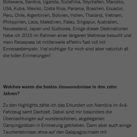
Botswana, Sambia, Uganda, Südafrika, Seychellen, Marokko,
USA, Kuba, Mexiko, Costa Rica, Panama, Brasilien, Ecuador,
Peru, Chile, Argentinien, Bolivien, Indien, Thailand, Vietnam,
Philippinen, Laos, Malediven, Palau, Singapur, Australien,
Neuseeland, Japan und Südkorea. Einige dieser Destinationen
habe ich 2015 im Rahmen einer längeren Weltreise besucht und
mein Reisepass ist mittlerweile effektiv fast voll mit
Einreisestempeln. Viel wichtiger für mich sind aber natürlich all
die tollen Erinnerungen!
BILDERGALERIE
12 Bilder
Welches waren die besten Reiseerlebnisse in den zehn
Jahren?
Zu den Highlights zähle ich das Erkunden von Namibia im 4x4-
Fahrzeug samt Dachzelt. Dabei sind mir besonders die
Übernachtungen auf wunderschönen, abgelegenen
Campingplätzen in Erinnerung geblieben. Dann aber auch einige
Taucherlebnisse: etwa auf den Galapagos-Inseln mit