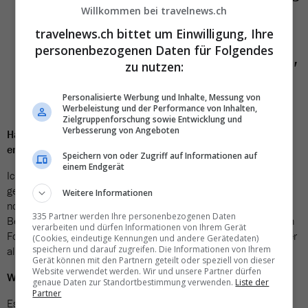
Willkommen bei travelnews.ch
ich ausserhalb der
travelnews.ch bittet um Einwilligung, Ihre
Hauptsaison unterwegs bin
personenbezogenen Daten für Folgendes
und Orte 'off the beaten track'
zu nutzen:
besuche.»
Personalisierte Werbung und Inhalte, Messung von
Werbeleistung und der Performance von Inhalten,
Zielgruppenforschung sowie Entwicklung und
Verbesserung von Angeboten
Haben Sie sich in den letzten Jahren zum Reisefotografen
entwickelt? Oder waren Sie dies schon vorher?
Speichern von oder Zugriff auf Informationen auf
einem Endgerät
Ich habe die Passion für die Fotografie quasi von meinem Vater
geerbt und schon als Kind fotografiert. Damals wurden Bilder
Weitere Informationen
noch als Dias entwickelt und man hat sie Freunden und
335 Partner werden Ihre personenbezogenen Daten
Bekannten auf der Leinwand gezeigt. Vieles ist mit der digitalen
verarbeiten und dürfen Informationen von Ihrem Gerät
Fotografie einfacher geworden und wahrscheinlich habe ich über
(Cookies, eindeutige Kennungen und andere Gerätedaten)
speichern und darauf zugreifen. Die Informationen von Ihrem
all die Jahre auch dazugelernt, was die Fotografie anbelangt.
Gerät können mit den Partnern geteilt oder speziell von dieser
Website verwendet werden. Wir und unsere Partner dürfen
Wie gestaltet sich Ihre künftige Reiseplanung?
genaue Daten zur Standortbestimmung verwenden.
Liste der
Partner
Es gibt ganz viele Orte, welche ich noch einmal oder neu