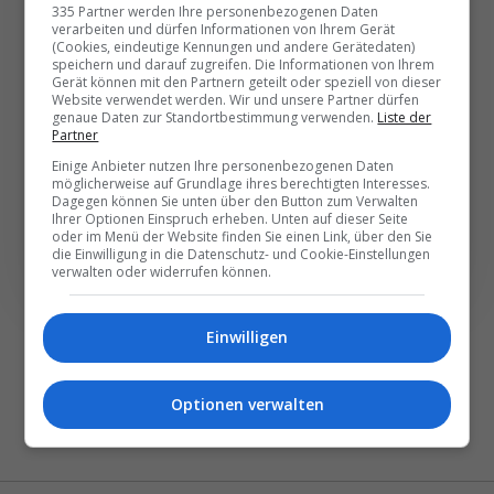
335 Partner werden Ihre personenbezogenen Daten
besten News direkt in
verarbeiten und dürfen Informationen von Ihrem Gerät
(Cookies, eindeutige Kennungen und andere Gerätedaten)
Ihr E‑Mail-Postfach
speichern und darauf zugreifen. Die Informationen von Ihrem
Gerät können mit den Partnern geteilt oder speziell von dieser
Website verwendet werden. Wir und unsere Partner dürfen
Täglich oder wöchentlich, mit mehr Insights oder
genaue Daten zur Standortbestimmung verwenden.
Liste der
Partner
weniger. Bei Travel­news haben Sie die Wahl.
Einige Anbieter nutzen Ihre personenbezogenen Daten
möglicherweise auf Grundlage ihres berechtigten Interesses.
Dagegen können Sie unten über den Button zum Verwalten
NEWSLETTER ENTDECKEN
Ihrer Optionen Einspruch erheben. Unten auf dieser Seite
oder im Menü der Website finden Sie einen Link, über den Sie
die Einwilligung in die Datenschutz- und Cookie-Einstellungen
verwalten oder widerrufen können.
Einwilligen
Optionen verwalten