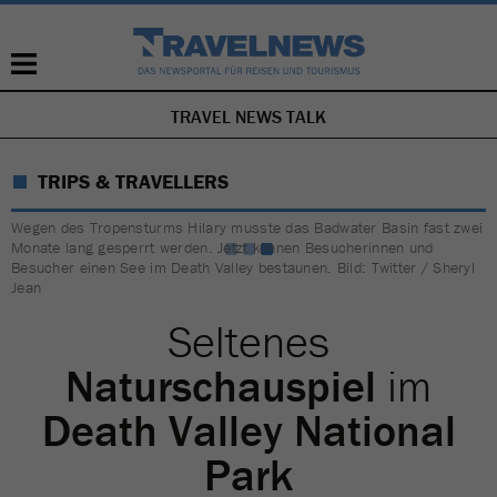
TRAVEL NEWS TALK
NAVIGATION
ÜBERSPRINGEN
TRIPS & TRAVELLERS
Wegen des Tropensturms Hilary musste das Badwater Basin fast zwei
Monate lang gesperrt werden. Jetzt können Besucherinnen und
Besucher einen See im Death Valley bestaunen. Bild: Twitter / Sheryl
Jean
Seltenes
Naturschauspiel
im
Death Valley National
Park