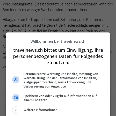
Verdunstungsrate. Das bedeutet: Je nach Temperaturen kann der
See innerhalb weniger Wochen wieder austrocknen.
Hilary, der erste Tropensturm seit 84 Jahren, der Kalifornien
heimgesucht hat, brachte gewaltige Niederschlagsmengen mit
sich. Am 20. August fiel im Death Valley National Park so viel
Regen wie sonst in einem ganzen Jahr (
Travelnews berichtete
).
Willkommen bei travelnews.ch
Aufgrund überfluteter Strassen und Wege blieb der Park bis zum
travelnews.ch bittet um Einwilligung, Ihre
15. Oktober geschlossen. Die fast zweimonatige Schliessung war
personenbezogenen Daten für Folgendes
die längste in der Geschichte des Parks.
zu nutzen:
(TN)
Personalisierte Werbung und Inhalte, Messung von
Werbeleistung und der Performance von Inhalten,
Zielgruppenforschung sowie Entwicklung und
Verbesserung von Angeboten
Speichern von oder Zugriff auf Informationen auf
einem Endgerät
Weitere Informationen
Die wichtigsten und