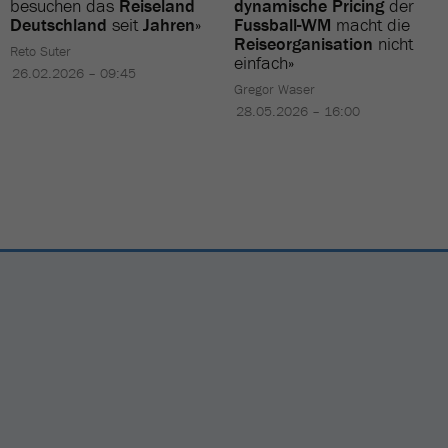
besuchen das
Reiseland
dynamische Pricing
der
Deutschland
seit
Jahren
»
Fussball-WM
macht die
Reiseorganisation
nicht
Reto Suter
einfach»
26.02.2026 – 09:45
Gregor Waser
28.05.2026 – 16:00