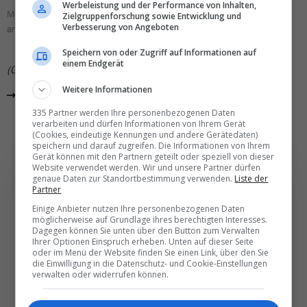
Werbeleistung und der Performance von Inhalten,
Moderator Gregor Waser (links) befragt Martin Nydegger am ST-Sitz
Zielgruppenforschung sowie Entwicklung und
Verbesserung von Angeboten
an der Zürcher Morgartenstrasse.
Speichern von oder Zugriff auf Informationen auf
einem Endgerät
(GWA)
Weitere Informationen
Alle News aus «Travel News Talk»
335 Partner werden Ihre personenbezogenen Daten
verarbeiten und dürfen Informationen von Ihrem Gerät
(Cookies, eindeutige Kennungen und andere Gerätedaten)
speichern und darauf zugreifen. Die Informationen von Ihrem
Gerät können mit den Partnern geteilt oder speziell von dieser
Website verwendet werden. Wir und unsere Partner dürfen
genaue Daten zur Standortbestimmung verwenden.
Liste der
Partner
Einige Anbieter nutzen Ihre personenbezogenen Daten
Die wichtigsten und
möglicherweise auf Grundlage ihres berechtigten Interesses.
Dagegen können Sie unten über den Button zum Verwalten
besten News direkt in
Ihrer Optionen Einspruch erheben. Unten auf dieser Seite
oder im Menü der Website finden Sie einen Link, über den Sie
Ihr E‑Mail-Postfach
die Einwilligung in die Datenschutz- und Cookie-Einstellungen
verwalten oder widerrufen können.
Täglich oder wöchentlich, mit mehr Insights oder