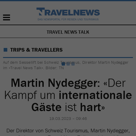
TRAVEL NEWS TALK
NAVIGATION
ÜBERSPRINGEN
TRIPS & TRAVELLERS
Auf dem Sessellift bei Schweiz Tourismus, Direktor Martin Nydegger
im «Travel News Talk». Bilder: TN
Martin Nydegger:
«Der
Kampf um
internationale
Gäste
ist
hart»
19.03.2023 – 09:46
Der Direktor von Schweiz Tourismus, Martin Nydegger,