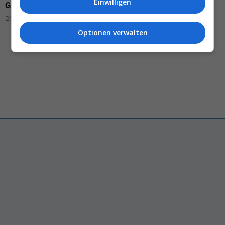
Einwilligen
Gewinner
Urs Wälterlin, Adelaide
20.04.2026 – 08:54
18.05.2026 – 09:54
Optionen verwalten