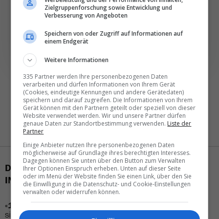
Zielgruppenforschung sowie Entwicklung und
Verbesserung von Angeboten
NEWSLETTER ENTDECKEN
Speichern von oder Zugriff auf Informationen auf
einem Endgerät
Weitere Informationen
335 Partner werden Ihre personenbezogenen Daten
verarbeiten und dürfen Informationen von Ihrem Gerät
(Cookies, eindeutige Kennungen und andere Gerätedaten)
speichern und darauf zugreifen. Die Informationen von Ihrem
Gerät können mit den Partnern geteilt oder speziell von dieser
Website verwendet werden. Wir und unsere Partner dürfen
genaue Daten zur Standortbestimmung verwenden.
Liste der
Partner
Einige Anbieter nutzen Ihre personenbezogenen Daten
möglicherweise auf Grundlage ihres berechtigten Interesses.
Dagegen können Sie unten über den Button zum Verwalten
DAS KÖNNTE SIE AUCH
Ihrer Optionen Einspruch erheben. Unten auf dieser Seite
oder im Menü der Website finden Sie einen Link, über den Sie
INTERESSIEREN
die Einwilligung in die Datenschutz- und Cookie-Einstellungen
verwalten oder widerrufen können.
«101 beste Hotels»:
Das
Im
Australien-Tourismus
sind die
diesjährigen
regiert der
Optimismus