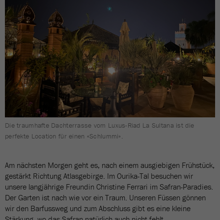
Die traumhafte Dachterrasse vom Luxus-Riad La Sultana ist die
perfekte Location für einen «Schlummi».
Am nächsten Morgen geht es, nach einem ausgiebigen Frühstück,
gestärkt Richtung Atlasgebirge. Im Ourika-Tal besuchen wir
unsere langjährige Freundin Christine Ferrari im Safran-Paradies.
Der Garten ist nach wie vor ein Traum. Unseren Füssen gönnen
wir den Barfussweg und zum Abschluss gibt es eine kleine
Stärkung, wo das Safran natürlich auch nicht fehlt.