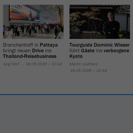
Branchentreff in
Pattaya
Tourguide Dominic Wieser
bringt neuen
Drive
ins
führt
Gäste
ins
verborgene
Thailand-Reisebusiness
Kyoto
Jürg Morf
16.06.2026 – 10:42
Marilin Leuthard
18.05.2026 – 10:44