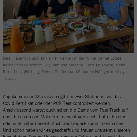
Das Frauentrio und ihr Fahrer werden in der White Camel Lodge
kulinarisch verwöhnt: (vl.) Manuela Modena (Let's go Tours), Heidi
Berni Lenz (Helbling Reisen Teufen) und Susanne Häfliger (Let's go
Tours).
Angekommen in Marrakesch gibt es zwei Stationen, wo das
Covid-Zertifikat oder der PCR-Test kontrolliert werden.
Anschliessend wartet auch schon die Dame vom Fast Track auf
uns, die es dieses Mal definitiv nicht gebraucht hätte. Es sind
etliche Schalter besetzt. Auch das Gepäck kommt sehr schnell.
Und schon haben wir es geschafft und freuen uns sehr, unseren
langjährigen Freund Hassan, unseren Fahrer, und Jawad, der