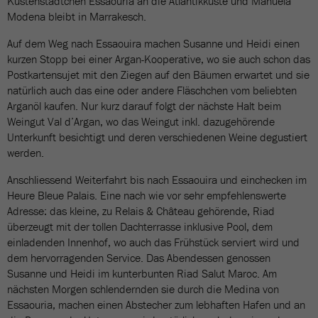
Küstenstädtchen Essaouria an die Atlantikküste und Manuela
Modena bleibt in Marrakesch.
Auf dem Weg nach Essaouira machen Susanne und Heidi einen
kurzen Stopp bei einer Argan-Kooperative, wo sie auch schon das
Postkartensujet mit den Ziegen auf den Bäumen erwartet und sie
natürlich auch das eine oder andere Fläschchen vom beliebten
Arganöl kaufen. Nur kurz darauf folgt der nächste Halt beim
Weingut Val d’Argan, wo das Weingut inkl. dazugehörende
Unterkunft besichtigt und deren verschiedenen Weine degustiert
werden.
Anschliessend Weiterfahrt bis nach Essaouira und einchecken im
Heure Bleue Palais. Eine nach wie vor sehr empfehlenswerte
Adresse: das kleine, zu Relais & Château gehörende, Riad
überzeugt mit der tollen Dachterrasse inklusive Pool, dem
einladenden Innenhof, wo auch das Frühstück serviert wird und
dem hervorragenden Service. Das Abendessen genossen
Susanne und Heidi im kunterbunten Riad Salut Maroc. Am
nächsten Morgen schlendernden sie durch die Medina von
Essaouria, machen einen Abstecher zum lebhaften Hafen und an