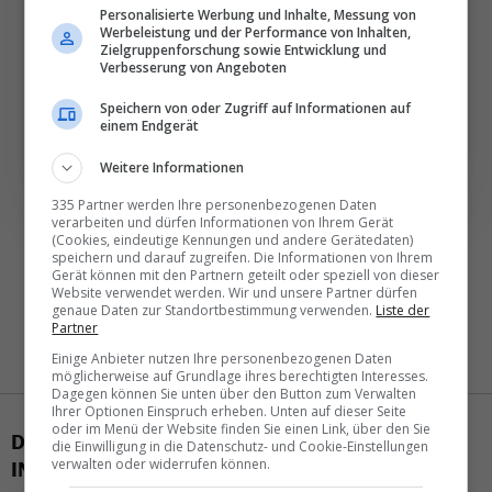
Personalisierte Werbung und Inhalte, Messung von
Täglich oder wöchentlich, mit mehr Insights oder
Werbeleistung und der Performance von Inhalten,
Zielgruppenforschung sowie Entwicklung und
weniger. Bei Travel­news haben Sie die Wahl.
Verbesserung von Angeboten
Speichern von oder Zugriff auf Informationen auf
NEWSLETTER ENTDECKEN
einem Endgerät
Weitere Informationen
335 Partner werden Ihre personenbezogenen Daten
verarbeiten und dürfen Informationen von Ihrem Gerät
(Cookies, eindeutige Kennungen und andere Gerätedaten)
speichern und darauf zugreifen. Die Informationen von Ihrem
Gerät können mit den Partnern geteilt oder speziell von dieser
Website verwendet werden. Wir und unsere Partner dürfen
genaue Daten zur Standortbestimmung verwenden.
Liste der
Partner
Einige Anbieter nutzen Ihre personenbezogenen Daten
möglicherweise auf Grundlage ihres berechtigten Interesses.
Dagegen können Sie unten über den Button zum Verwalten
Ihrer Optionen Einspruch erheben. Unten auf dieser Seite
oder im Menü der Website finden Sie einen Link, über den Sie
DAS KÖNNTE SIE AUCH
die Einwilligung in die Datenschutz- und Cookie-Einstellungen
verwalten oder widerrufen können.
INTERESSIEREN