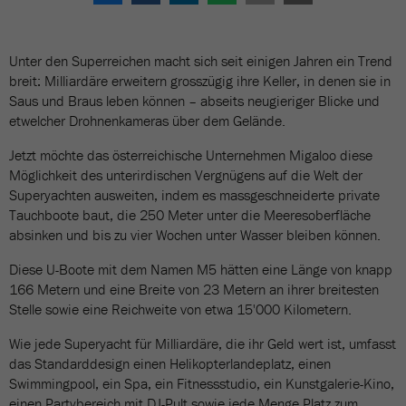
Unter den Superreichen macht sich seit einigen Jahren ein Trend
breit: Milliardäre erweitern grosszügig ihre Keller, in denen sie in
Saus und Braus leben können – abseits neugieriger Blicke und
etwelcher Drohnenkameras über dem Gelände.
Jetzt möchte das österreichische Unternehmen Migaloo diese
Möglichkeit des unterirdischen Vergnügens auf die Welt der
Superyachten ausweiten, indem es massgeschneiderte private
Tauchboote baut, die 250 Meter unter die Meeresoberfläche
absinken und bis zu vier Wochen unter Wasser bleiben können.
Diese U-Boote mit dem Namen M5 hätten eine Länge von knapp
166 Metern und eine Breite von 23 Metern an ihrer breitesten
Stelle sowie eine Reichweite von etwa 15'000 Kilometern.
Wie jede Superyacht für Milliardäre, die ihr Geld wert ist, umfasst
das Standarddesign einen Helikopterlandeplatz, einen
Swimmingpool, ein Spa, ein Fitnessstudio, ein Kunstgalerie-Kino,
einen Partybereich mit DJ-Pult sowie jede Menge Platz zum