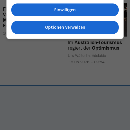
Flugzeug-Crew
im
Einwilligen
Vollrausch
–
Mückenschwarm
stoppt
Ferienflug
Optionen verwalten
10.07.2026 – 10:14
Im
Australien-Tourismus
regiert der
Optimismus
Urs Wälterlin, Adelaide
18.05.2026 – 09:54