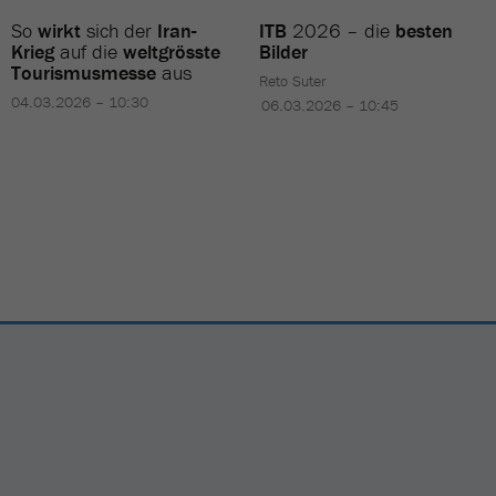
So
wirkt
sich der
Iran-
ITB
2026 – die
besten
Krieg
auf die
weltgrösste
Bilder
Tourismusmesse
aus
Reto Suter
04.03.2026 – 10:30
06.03.2026 – 10:45