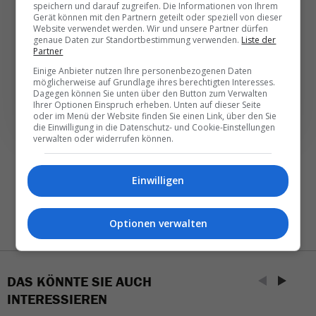
speichern und darauf zugreifen. Die Informationen von Ihrem
Gerät können mit den Partnern geteilt oder speziell von dieser
Täglich oder wöchentlich, mit mehr Insights oder
Website verwendet werden. Wir und unsere Partner dürfen
weniger. Bei Travel­news haben Sie die Wahl.
genaue Daten zur Standortbestimmung verwenden.
Liste der
Partner
Einige Anbieter nutzen Ihre personenbezogenen Daten
NEWSLETTER ENTDECKEN
möglicherweise auf Grundlage ihres berechtigten Interesses.
Dagegen können Sie unten über den Button zum Verwalten
Ihrer Optionen Einspruch erheben. Unten auf dieser Seite
oder im Menü der Website finden Sie einen Link, über den Sie
die Einwilligung in die Datenschutz- und Cookie-Einstellungen
verwalten oder widerrufen können.
Einwilligen
Optionen verwalten
DAS KÖNNTE SIE AUCH
INTERESSIEREN