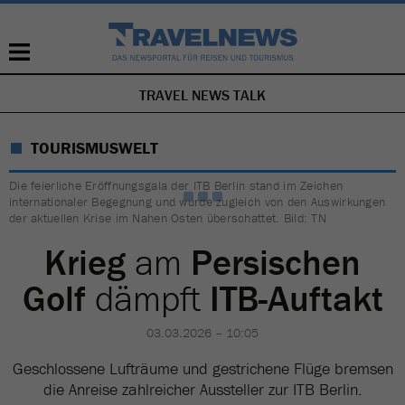
TRAVEL NEWS TALK
NAVIGATION
ÜBERSPRINGEN
TOURISMUSWELT
Die feierliche Eröffnungsgala der ITB Berlin stand im Zeichen
internationaler Begegnung und wurde zugleich von den Auswirkungen
der aktuellen Krise im Nahen Osten überschattet. Bild: TN
Krieg
am
Persischen
Golf
dämpft
ITB-Auftakt
03.03.2026 – 10:05
Geschlossene Lufträume und gestrichene Flüge bremsen
die Anreise zahlreicher Aussteller zur ITB Berlin.