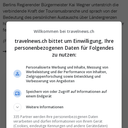
Berlins Regierender Bürgermeister Kai Wegner unterstrich die
verbindende Kraft der Tourismusbranche und sprach von der
Bedeutung des persönlichen Austauschs über Ländergrenzen
hinweg. Konkrete Zahlen dazu, wie viele Aussteller oder Besucher
fehlen werden, nannte jedoch niemand.
Willkommen bei travelnews.ch
travelnews.ch bittet um Einwilligung, Ihre
(RSU)
personenbezogenen Daten für Folgendes
Alle News aus «ITB2026»
zu nutzen:
Personalisierte Werbung und Inhalte, Messung von
Werbeleistung und der Performance von Inhalten,
Zielgruppenforschung sowie Entwicklung und
Verbesserung von Angeboten
Speichern von oder Zugriff auf Informationen auf
einem Endgerät
Die wichtigsten und
Weitere Informationen
besten News direkt in
335 Partner werden Ihre personenbezogenen Daten
Ihr E‑Mail-Postfach
verarbeiten und dürfen Informationen von Ihrem Gerät
(Cookies, eindeutige Kennungen und andere Gerätedaten)