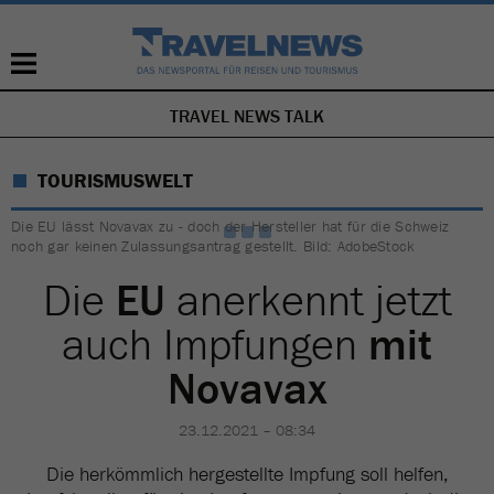
TRAVEL NEWS TALK
NAVIGATION
ÜBERSPRINGEN
TOURISMUSWELT
Die EU lässt Novavax zu - doch der Hersteller hat für die Schweiz
noch gar keinen Zulassungsantrag gestellt. Bild: AdobeStock
Die
EU
anerkennt jetzt
auch Impfungen
mit
Novavax
23.12.2021 – 08:34
Die herkömmlich hergestellte Impfung soll helfen,