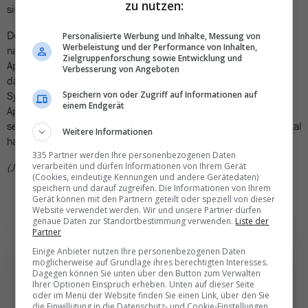
zu nutzen:
sich eine Auffrischungsimpfung zu holen.
Der EU-Impfnachweis besteht aus einem QR-Code, der direkt
Personalisierte Werbung und Inhalte, Messung von
Werbeleistung und der Performance von Inhalten,
nach der Impfung beim Arzt, im Impfzentrum oder auch in der
Zielgruppenforschung sowie Entwicklung und
Apotheke vergeben wird. Der Code ist in einer Smartphone-App
Verbesserung von Angeboten
darstellbar und kann digital ausgelesen werden, analog dem
System in der Schweiz. Die Codes werden trotz verschiedener
Speichern von oder Zugriff auf Informationen auf
einem Endgerät
Apps der einzelnen Länder überall in der EU erkannt. Bisher
seien in der EU 807 Millionen Zertifikate ausgestellt worden; total
Weitere Informationen
haben sich 60 Länder dem System angeschlossen.
335 Partner werden Ihre personenbezogenen Daten
(JCR)
verarbeiten und dürfen Informationen von Ihrem Gerät
(Cookies, eindeutige Kennungen und andere Gerätedaten)
speichern und darauf zugreifen. Die Informationen von Ihrem
Gerät können mit den Partnern geteilt oder speziell von dieser
Website verwendet werden. Wir und unsere Partner dürfen
genaue Daten zur Standortbestimmung verwenden.
Liste der
Partner
Einige Anbieter nutzen Ihre personenbezogenen Daten
möglicherweise auf Grundlage ihres berechtigten Interesses.
Dagegen können Sie unten über den Button zum Verwalten
Ihrer Optionen Einspruch erheben. Unten auf dieser Seite
Die wichtigsten und
oder im Menü der Website finden Sie einen Link, über den Sie
die Einwilligung in die Datenschutz- und Cookie-Einstellungen