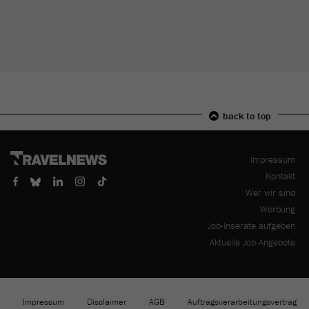
back to top
Nav
Impressum
übe
Kontakt
Wer wir sind
Werbung
Job-Inserate aufgeben
Aktuelle Job-Angebote
Navigation
Impressum
Disclaimer
AGB
Auftragsverarbeitungsvertrag