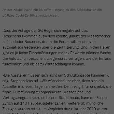
An der Fespo 2022 gilt es beim Eingang zu den Messehallen ein
gültiges Covid-Zertifikat vorzuweisen.
Dass die Auflage der 3G-Regel sich negativ auf das
Besucheraufkommen auswirken könnte, glaubt der Messemacher
nicht: «Jeder Besucher, der in die Ferien will, macht sich
automatisch Gedanken über die Zertifizierung. Und in den Hallen
gibt es ja keine Einschränkungen mehr.» Er werde nächste Woche
die Auto Zürich besuchen, um genau zu verfolgen, wie der Einlass
funktioniert und ob es zu Warteschlangen komme.
«Die Aussteller müssen sich nicht um Schutzkonzepte kümmern»,
sagt Stephan Amstad. «Wir wünschen uns aber, dass sich die
Ausseller in diesen Tagen anmelden. Denn es gilt für uns jetzt, die
finale Durchführung zu organisieren, Messepläne und
Vortragsprogramme zu erstellen». Stand heute, kann die Fespo
Zürich auf 140 Hauptaussteller zählen, weitere 60 mündliche
Zusagen wurden erteilt. Im Vergleich dazu: im Jahr 2019 waren