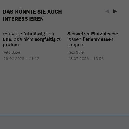
DAS KÖNNTE SIE AUCH
INTERESSIEREN
«Es wäre
fahrlässig
von
Schweizer Platzhirsche
uns
, das nicht
sorgfältig
zu
lassen
Ferienmessen
prüfen
»
zappeln
Reto Suter
Reto Suter
29.04.2026 – 11:12
13.07.2026 – 10:56