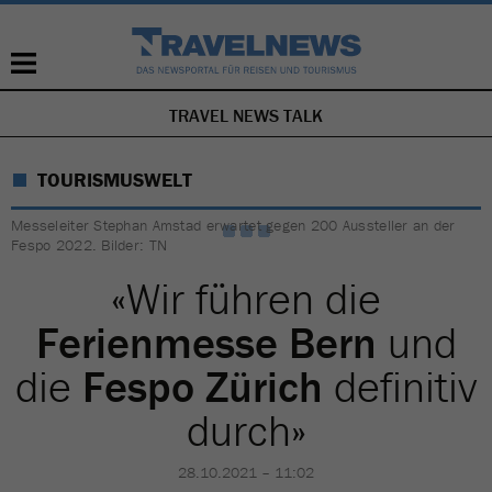
TRAVEL NEWS TALK
NAVIGATION
ÜBERSPRINGEN
TOURISMUSWELT
Messeleiter Stephan Amstad erwartet gegen 200 Aussteller an der
Fespo 2022. Bilder: TN
«Wir führen die
Ferienmesse Bern
und
die
Fespo Zürich
definitiv
durch»
28.10.2021 – 11:02