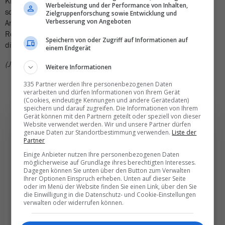
Klimakompensation nicht ein Häkchen bei Ja machen müsste,
Werbeleistung und der Performance von Inhalten,
sondern bei Nein. Dieses Umdrehen ist keine aufwändige
Zielgruppenforschung sowie Entwicklung und
Verbesserung von Angeboten
Angelegenheit – weder für Fluggesellschaften noch für
Reisebüros. Aber es wäre ein kleiner Schritt in die Richtung, in
Speichern von oder Zugriff auf Informationen auf
die alle sagen, dass sie gehen wollen.»
einem Endgerät
(JCR)
Weitere Informationen
335 Partner werden Ihre personenbezogenen Daten
verarbeiten und dürfen Informationen von Ihrem Gerät
(Cookies, eindeutige Kennungen und andere Gerätedaten)
speichern und darauf zugreifen. Die Informationen von Ihrem
Gerät können mit den Partnern geteilt oder speziell von dieser
Website verwendet werden. Wir und unsere Partner dürfen
genaue Daten zur Standortbestimmung verwenden.
Liste der
Partner
Die wichtigsten und
Einige Anbieter nutzen Ihre personenbezogenen Daten
möglicherweise auf Grundlage ihres berechtigten Interesses.
besten News direkt in
Dagegen können Sie unten über den Button zum Verwalten
Ihrer Optionen Einspruch erheben. Unten auf dieser Seite
Ihr E‑Mail-Postfach
oder im Menü der Website finden Sie einen Link, über den Sie
die Einwilligung in die Datenschutz- und Cookie-Einstellungen
verwalten oder widerrufen können.
Täglich oder wöchentlich, mit mehr Insights oder
weniger. Bei Travel­news haben Sie die Wahl.