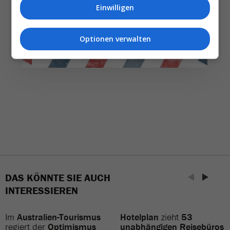
Einwilligen
NEWSLETTER ENTDECKEN
Optionen verwalten
DAS KÖNNTE SIE AUCH
INTERESSIEREN
Im
Australien-Tourismus
Hotelplan
zieht
53
regiert der
Optimismus
unabhängigen Reisebüros