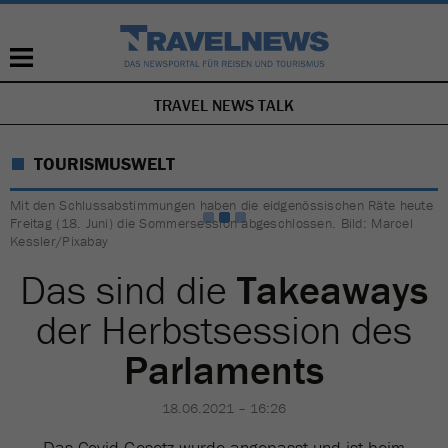
TRAVEL NEWS TALK
NAVIGATION
ÜBERSPRINGEN
TOURISMUSWELT
Mit den Schlussabstimmungen haben die eidgenössischen Räte heute
Freitag (18. Juni) die Sommersession abgeschlossen. Bild: Marcel
Kessler/Pixabay
Das sind die
Takeaways
der Herbstsession des
Parlaments
18.06.2021 – 16:26
Das Covid-Gesetz wurde angepasst und ist beim