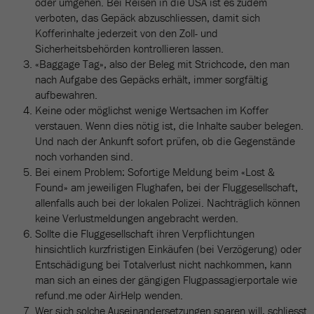
oder umgehen. Bei Reisen in die USA ist es zudem
verboten, das Gepäck abzuschliessen, damit sich
Kofferinhalte jederzeit von den Zoll- und
Sicherheitsbehörden kontrollieren lassen.
«Baggage Tag», also der Beleg mit Strichcode, den man
nach Aufgabe des Gepäcks erhält, immer sorgfältig
aufbewahren.
Keine oder möglichst wenige Wertsachen im Koffer
verstauen. Wenn dies nötig ist, die Inhalte sauber belegen.
Und nach der Ankunft sofort prüfen, ob die Gegenstände
noch vorhanden sind.
Bei einem Problem: Sofortige Meldung beim «Lost &
Found» am jeweiligen Flughafen, bei der Fluggesellschaft,
allenfalls auch bei der lokalen Polizei. Nachträglich können
keine Verlustmeldungen angebracht werden.
Sollte die Fluggesellschaft ihren Verpflichtungen
hinsichtlich kurzfristigen Einkäufen (bei Verzögerung) oder
Entschädigung bei Totalverlust nicht nachkommen, kann
man sich an eines der gängigen Flugpassagierportale wie
refund.me oder AirHelp wenden.
Wer sich solche Auseinandersetzungen sparen will, schliesst