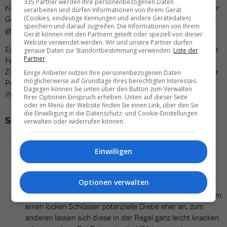
335 Partner werden Ihre personenbezogenen Daten
Kreditkartengesellschaften bieten Schutz vor Gepäckverlust oder
verarbeiten und dürfen Informationen von Ihrem Gerät
Gepäckbeschädigung. Dies ist jeweils an spezielle Bedingungen
(Cookies, eindeutige Kennungen und andere Gerätedaten)
speichern und darauf zugreifen. Die Informationen von Ihrem
geknüpft.
Gerät können mit den Partnern geteilt oder speziell von dieser
Website verwendet werden. Wir und unsere Partner dürfen
Es soll sogar Leute geben, welche Bestandteile ihre Gepäcks per
genaue Daten zur Standortbestimmung verwenden.
Liste der
Partner
Fedex oder sonst einem Kurierdienst nahc Hause oder ins
Zielgebiet befördern lassen. Hierzu sei nur dies gesagt: Auch die
Einige Anbieter nutzen Ihre personenbezogenen Daten
möglicherweise auf Grundlage ihres berechtigten Interesses.
Post und die Kurierdienste sind nicht fehlerfrei und auch bei
Dagegen können Sie unten über den Button zum Verwalten
ihnen sind die Haftungsregeln sehr eng.
Ihrer Optionen Einspruch erheben. Unten auf dieser Seite
oder im Menü der Website finden Sie einen Link, über den Sie
die Einwilligung in die Datenschutz- und Cookie-Einstellungen
So gibt es keine Probleme mit dem Gepäck
verwalten oder widerrufen können.
Keine alten Koffer oder solche mit losen Teilen benutzen,
die sich in Gepäcksortieranlagen verheddern können. Bei
Einwilligen
Beschädigung wird eventuell keine Rückerstattung
gewährt. Im Zweifelsfall den Koffer mit Plastik einwickeln
Optionen verwalten
(lassen).
Gepäck sauber verschliessen, aber nicht abschliessen. Zum
einen locken Schlösser potenzielle Diebe eher an, zum
anderen lassen sich diese in der Regel ganz leicht knacken