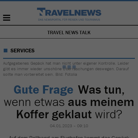
TRAVEL NEWS TALK
NAVIGATION
ÜBERSPRINGEN
SERVICES
Aufgegebenes Gepäck hat man nicht unter eigener Kontrolle. Leider
gibt es immer wieder unschöne Überraschungen deswegen. Darauf
sollte man vorbereitet sein. Bild: Fotolia
Gute Frage
Was tun,
wenn etwas
aus meinem
Koffer geklaut
wird?
04.01.2023 – 09:10
Auf dem Rollband am Flughafen kommt das Gepäck