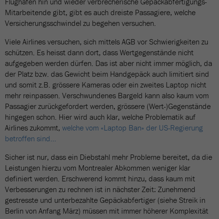
Flughäfen hin und wieder verbrecherische Gepäckabfertigungs-
Mitarbeitende gibt, gibt es auch dreiste Passagiere, welche
Versicherungsschwindel zu begehen versuchen.
Viele Airlines versuchen, sich mittels AGB vor Schwierigkeiten zu
schützen. Es heisst dann dort, dass Wertgegenstände nicht
aufgegeben werden dürfen. Das ist aber nicht immer möglich, da
der Platz bzw. das Gewicht beim Handgepäck auch limitiert sind
und somit z.B. grössere Kameras oder ein zweites Laptop nicht
mehr reinpassen. Verschwundenes Bargeld kann also kaum vom
Passagier zurückgefordert werden, grössere (Wert-)Gegenstände
hingegen schon. Hier wird auch klar, welche Problematik auf
Airlines zukommt,
welche vom «Laptop Ban» der US-Regierung
betroffen sind…
Sicher ist nur, dass ein Diebstahl mehr Probleme bereitet, da die
Leistungen hierzu vom Montrealer Abkommen weniger klar
definiert werden. Erschwerend kommt hinzu, dass kaum mit
Verbesserungen zu rechnen ist in nächster Zeit: Zunehmend
gestresste und unterbezahlte Gepäckabfertiger (siehe Streik in
Berlin von Anfang März) müssen mit immer höherer Komplexität