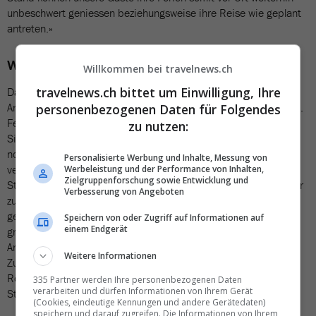
unbeschwert geniessen beziehungsweise ihre Reise wie geplant
antreten.»
Welche Ratschläge erteilt das EDA?
Willkommen bei travelnews.ch
travelnews.ch bittet um Einwilligung, Ihre
Das Eidgenössische Departement für auswärtige
Angelegenheiten (EDA) hat seine Reisehinweise am Montag (23.
personenbezogenen Daten für Folgendes
Februar 2026) ergänzt. Darin heisst es, die
zu nutzen:
Sicherheitsmassnahmen im Land seien verstärkt worden. Nicht
notwendige Reisen in betroffene Gebiete sollten laut EDA
Personalisierte Werbung und Inhalte, Messung von
vermieden werden, da mit Verkehrsbehinderungen,
Werbeleistung und der Performance von Inhalten,
Zielgruppenforschung sowie Entwicklung und
Strassensperren und möglichen Einschränkungen im Flugverkehr
Verbesserung von Angeboten
zu rechnen sei. Das Aussendepartement rät nach der Eskalation
generell zu erhöhter Vorsicht. Massenveranstaltungen und
Speichern von oder Zugriff auf Informationen auf
einem Endgerät
grössere Menschenansammlungen sollten gemieden und
Anweisungen der lokalen Behörden konsequent befolgt werden.
Weitere Informationen
Zudem rät das EDA, die Lage-Entwicklung vor und während der
Reise laufend über Medien, Reiseveranstalter und offizielle
335 Partner werden Ihre personenbezogenen Daten
verarbeiten und dürfen Informationen von Ihrem Gerät
Stellen zu verfolgen.
(Cookies, eindeutige Kennungen und andere Gerätedaten)
speichern und darauf zugreifen. Die Informationen von Ihrem