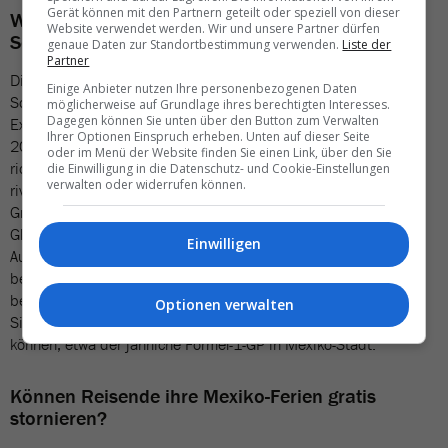
Gerät können mit den Partnern geteilt oder speziell von dieser
Wie sicher ist die Fussball-WM im kommenden
Website verwendet werden. Wir und unsere Partner dürfen
Sommer?
genaue Daten zur Standortbestimmung verwenden.
Liste der
Partner
Die aktuelle Gewaltwelle in Mexiko sorgt zwar international für
Einige Anbieter nutzen Ihre personenbezogenen Daten
Schlagzeilen, stellt nach Einschätzung von Behörden und
möglicherweise auf Grundlage ihres berechtigten Interesses.
Dagegen können Sie unten über den Button zum Verwalten
Experten jedoch keine unmittelbare Gefahr für die Fussball-WM
Ihrer Optionen Einspruch erheben. Unten auf dieser Seite
2026 dar. Kartellkonflikte bleiben meist regional begrenzt und
oder im Menü der Website finden Sie einen Link, über den Sie
richten sich in der Regel gegen Sicherheitskräfte oder
die Einwilligung in die Datenschutz- und Cookie-Einstellungen
verwalten oder widerrufen können.
rivalisierende Gruppen – nicht gegen internationale
Grossveranstaltungen oder Touristinnen und Touristen.
Gleichzeitig betonen die mexikanische Behörden, dass die WM-
Einwilligen
Austragungsorte Mexiko-Stadt, Guadalajara und Monterrey
besonders stark geschützt werden sollen. Zudem hat Mexiko
bereits mehrfach bewiesen, dass Gross-Events trotz
Optionen verwalten
Sicherheitsherausforderungen reibungslos durchgeführt werden
können, etwa der jährliche Formel-1-GP in Mexiko-Stadt.
Können Reisende ihre Mexiko-Ferien gratis
stornieren?