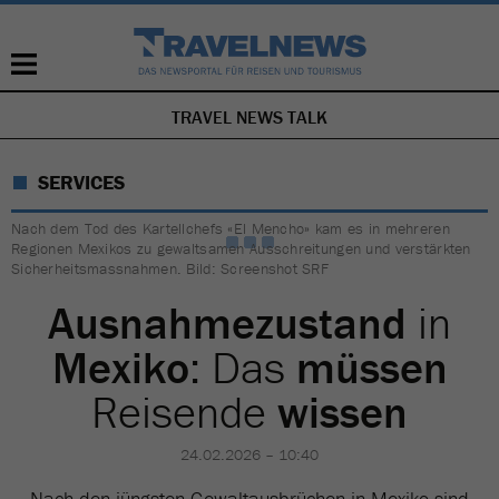
TRAVEL NEWS TALK
NAVIGATION
ÜBERSPRINGEN
SERVICES
Nach dem Tod des Kartellchefs «El Mencho» kam es in mehreren
Regionen Mexikos zu gewaltsamen Ausschreitungen und verstärkten
Sicherheitsmassnahmen. Bild: Screenshot SRF
Ausnahmezustand
in
Mexiko
: Das
müssen
Reisende
wissen
24.02.2026 – 10:40
Nach den jüngsten Gewaltausbrüchen in Mexiko sind