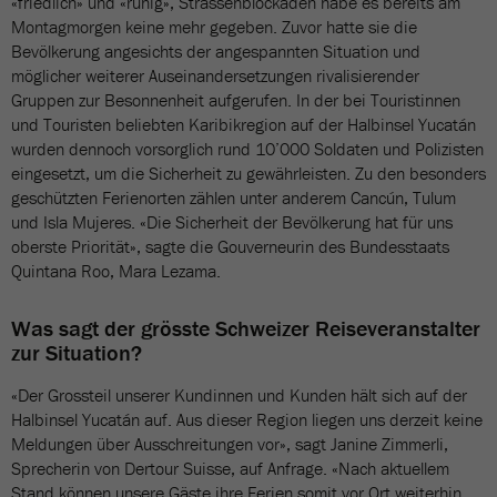
«friedlich» und «ruhig», Strassenblockaden habe es bereits am
Montagmorgen keine mehr gegeben. Zuvor hatte sie die
Bevölkerung angesichts der angespannten Situation und
möglicher weiterer Auseinandersetzungen rivalisierender
Gruppen zur Besonnenheit aufgerufen. In der bei Touristinnen
und Touristen beliebten Karibikregion auf der Halbinsel Yucatán
wurden dennoch vorsorglich rund 10’000 Soldaten und Polizisten
eingesetzt, um die Sicherheit zu gewährleisten. Zu den besonders
geschützten Ferienorten zählen unter anderem Cancún, Tulum
und Isla Mujeres. «Die Sicherheit der Bevölkerung hat für uns
oberste Priorität», sagte die Gouverneurin des Bundesstaats
Quintana Roo, Mara Lezama.
Was sagt der grösste Schweizer Reiseveranstalter
zur Situation?
«Der Grossteil unserer Kundinnen und Kunden hält sich auf der
Halbinsel Yucatán auf. Aus dieser Region liegen uns derzeit keine
Meldungen über Ausschreitungen vor», sagt Janine Zimmerli,
Sprecherin von Dertour Suisse, auf Anfrage. «Nach aktuellem
Stand können unsere Gäste ihre Ferien somit vor Ort weiterhin