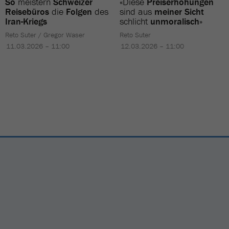
So
meistern
Schweizer
«Diese
Preiserhöhungen
Reisebüros
die
Folgen
des
sind aus
meiner Sicht
Iran-Kriegs
schlicht
unmoralisch
»
Reto Suter / Gregor Waser
Reto Suter
11.03.2026 – 11:00
12.03.2026 – 11:00