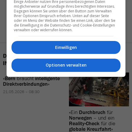
Einige Anbieter nutzen Ihre personenbezogenen Daten
möglicherweise auf Grundlage ihres berechtigten Interesses.
Dagegen können Sie unten über den Button zum Verwalten
Ihrer Optionen Einspruch erheben. Unten auf dieser Seite
oder im Menü der Website finden Sie einen Link, über den Sie
die Einwilligung in die Datenschutz- und Cookie-Einstellungen
verwalten oder widerrufen können.
Einwilligen
DAS KÖNNTE SIE AUCH
INTERESSIEREN
Optionen verwalten
«
Bern
braucht
intelligente
Direktverbindungen
»
21.05.2026 – 08:30
«Ein
Durchbruch
für
Norwegen
– und ein
Reality-Check
für die
globale Kreuzfahrt
»