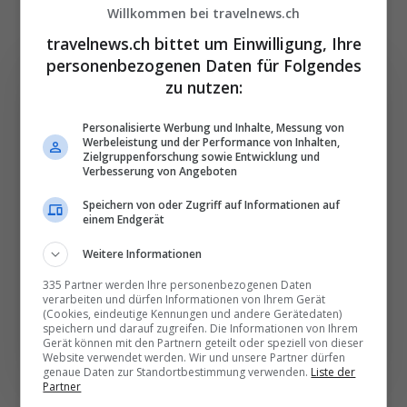
Willkommen bei travelnews.ch
travelnews.ch bittet um Einwilligung, Ihre
personenbezogenen Daten für Folgendes
zu nutzen:
Personalisierte Werbung und Inhalte, Messung von
Die wichtigsten und
Werbeleistung und der Performance von Inhalten,
besten News direkt in
Zielgruppenforschung sowie Entwicklung und
Verbesserung von Angeboten
Ihr E‑Mail-Postfach
Speichern von oder Zugriff auf Informationen auf
einem Endgerät
Täglich oder wöchentlich, mit mehr Insights oder
Weitere Informationen
weniger. Bei Travel­news haben Sie die Wahl.
335 Partner werden Ihre personenbezogenen Daten
verarbeiten und dürfen Informationen von Ihrem Gerät
NEWSLETTER ENTDECKEN
(Cookies, eindeutige Kennungen und andere Gerätedaten)
speichern und darauf zugreifen. Die Informationen von Ihrem
Gerät können mit den Partnern geteilt oder speziell von dieser
Website verwendet werden. Wir und unsere Partner dürfen
genaue Daten zur Standortbestimmung verwenden.
Liste der
Partner