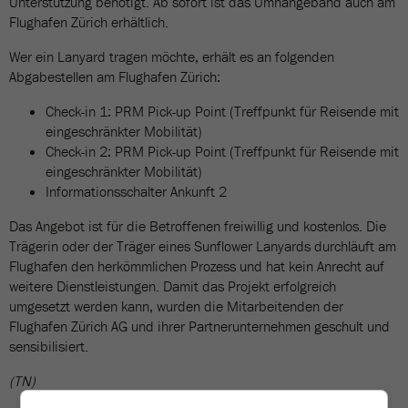
Unterstützung benötigt. Ab sofort ist das Umhängeband auch am
Flughafen Zürich erhältlich.
Wer ein Lanyard tragen möchte, erhält es an folgenden
Abgabestellen am Flughafen Zürich:
Check-in 1: PRM Pick-up Point (Treffpunkt für Reisende mit
eingeschränkter Mobilität)
Check-in 2: PRM Pick-up Point (Treffpunkt für Reisende mit
eingeschränkter Mobilität)
Informationsschalter Ankunft 2
Das Angebot ist für die Betroffenen freiwillig und kostenlos. Die
Trägerin oder der Träger eines Sunflower Lanyards durchläuft am
Flughafen den herkömmlichen Prozess und hat kein Anrecht auf
weitere Dienstleistungen. Damit das Projekt erfolgreich
umgesetzt werden kann, wurden die Mitarbeitenden der
Flughafen Zürich AG und ihrer Partnerunternehmen geschult und
sensibilisiert.
(TN)