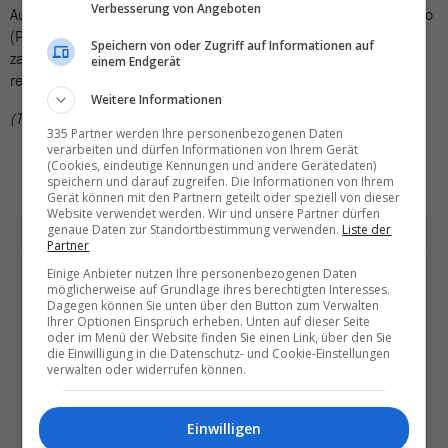
Verbesserung von Angeboten
Autobahnen unterwegs ist, riskiert eine Ersatzmaut von 120 Euro
(PKW) beziehungsweise 65 Euro (Motorrad). Wer nicht sofort
Speichern von oder Zugriff auf Informationen auf
zahlt, muss mit einer Anzeige und Strafen bis zu 3000 Euro
einem Endgerät
rechnen.
Weitere Informationen
(TN)
335 Partner werden Ihre personenbezogenen Daten
verarbeiten und dürfen Informationen von Ihrem Gerät
(Cookies, eindeutige Kennungen und andere Gerätedaten)
speichern und darauf zugreifen. Die Informationen von Ihrem
Gerät können mit den Partnern geteilt oder speziell von dieser
Website verwendet werden. Wir und unsere Partner dürfen
genaue Daten zur Standortbestimmung verwenden.
Liste der
Partner
Einige Anbieter nutzen Ihre personenbezogenen Daten
möglicherweise auf Grundlage ihres berechtigten Interesses.
Die wichtigsten und
Dagegen können Sie unten über den Button zum Verwalten
besten News direkt in
Ihrer Optionen Einspruch erheben. Unten auf dieser Seite
oder im Menü der Website finden Sie einen Link, über den Sie
Ihr E‑Mail-Postfach
die Einwilligung in die Datenschutz- und Cookie-Einstellungen
verwalten oder widerrufen können.
Täglich oder wöchentlich, mit mehr Insights oder
Einwilligen
weniger. Bei Travel­news haben Sie die Wahl.