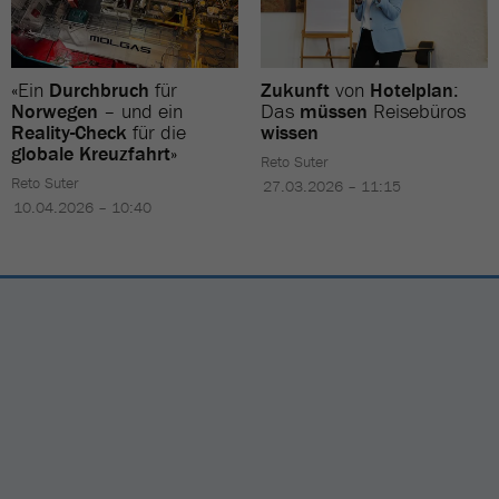
«Ein
Durchbruch
für
Zukunft
von
Hotelplan
:
Norwegen
– und ein
Das
müssen
Reisebüros
Reality-Check
für die
wissen
globale Kreuzfahrt
»
Reto Suter
Reto Suter
27.03.2026 – 11:15
10.04.2026 – 10:40