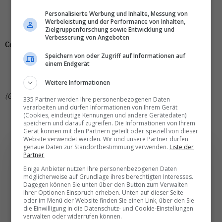
Atlanta, 16. Juli bis 1. August,
Fr. 437.-
Washington D.C., 21. Juli bis 3. August,
Personalisierte Werbung und Inhalte, Messung von
Fr. 444.-
Werbeleistung und der Performance von Inhalten,
San Francisco, 16. Juli bis 30. Juli,
Fr. 563.-
Zielgruppenforschung sowie Entwicklung und
Verbesserung von Angeboten
Condor
(via Frankfurt):
Speichern von oder Zugriff auf Informationen auf
Boston, 18. Juli bis 25. Juli,
Fr. 410.-
einem Endgerät
Anchorage, 3. Juli bis 10. Juli,
Fr. 469.-
Weitere Informationen
Miami, 1. Juli bis 14. Juli,
Fr. 499.-
(GWA)
335 Partner werden Ihre personenbezogenen Daten
verarbeiten und dürfen Informationen von Ihrem Gerät
(Cookies, eindeutige Kennungen und andere Gerätedaten)
speichern und darauf zugreifen. Die Informationen von Ihrem
Gerät können mit den Partnern geteilt oder speziell von dieser
Website verwendet werden. Wir und unsere Partner dürfen
genaue Daten zur Standortbestimmung verwenden.
Liste der
Partner
Einige Anbieter nutzen Ihre personenbezogenen Daten
möglicherweise auf Grundlage ihres berechtigten Interesses.
Die wichtigsten und
Dagegen können Sie unten über den Button zum Verwalten
Ihrer Optionen Einspruch erheben. Unten auf dieser Seite
besten News direkt in
oder im Menü der Website finden Sie einen Link, über den Sie
die Einwilligung in die Datenschutz- und Cookie-Einstellungen
Ihr E‑Mail-Postfach
verwalten oder widerrufen können.