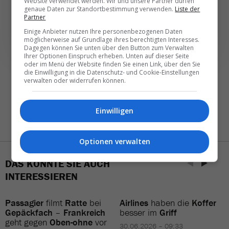
Website verwendet werden. Wir und unsere Partner dürfen
genaue Daten zur Standortbestimmung verwenden.
Liste der
NEWSLETTER ENTDECKEN
Partner
Einige Anbieter nutzen Ihre personenbezogenen Daten
möglicherweise auf Grundlage ihres berechtigten Interesses.
Dagegen können Sie unten über den Button zum Verwalten
Ihrer Optionen Einspruch erheben. Unten auf dieser Seite
oder im Menü der Website finden Sie einen Link, über den Sie
die Einwilligung in die Datenschutz- und Cookie-Einstellungen
verwalten oder widerrufen können.
Einwilligen
Optionen verwalten
DAS KÖNNTE SIE AUCH
INTERESSIEREN
Passagier
filmt
Ratte
bei
Airlines
haben die
Koffer
Gepäckfach
–
Frankreich
besser im
Griff
geht gegen
Oben-ohne
vor
30.06.2026 – 09:33