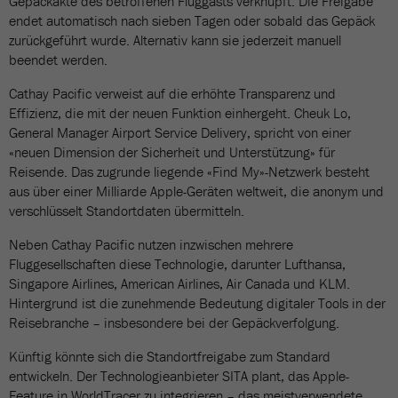
Gepäckakte des betroffenen Fluggasts verknüpft. Die Freigabe
endet automatisch nach sieben Tagen oder sobald das Gepäck
zurückgeführt wurde. Alternativ kann sie jederzeit manuell
beendet werden.
Cathay Pacific verweist auf die erhöhte Transparenz und
Effizienz, die mit der neuen Funktion einhergeht. Cheuk Lo,
General Manager Airport Service Delivery, spricht von einer
«neuen Dimension der Sicherheit und Unterstützung» für
Reisende. Das zugrunde liegende «Find My»-Netzwerk besteht
aus über einer Milliarde Apple-Geräten weltweit, die anonym und
verschlüsselt Standortdaten übermitteln.
Neben Cathay Pacific nutzen inzwischen mehrere
Fluggesellschaften diese Technologie, darunter Lufthansa,
Singapore Airlines, American Airlines, Air Canada und KLM.
Hintergrund ist die zunehmende Bedeutung digitaler Tools in der
Reisebranche – insbesondere bei der Gepäckverfolgung.
Künftig könnte sich die Standortfreigabe zum Standard
entwickeln. Der Technologieanbieter SITA plant, das Apple-
Feature in WorldTracer zu integrieren – das meistverwendete