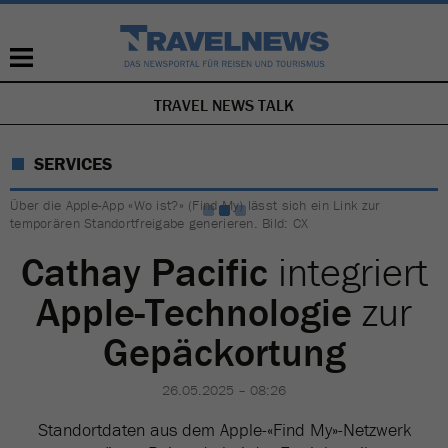
TRAVEL NEWS TALK
NAVIGATION
ÜBERSPRINGEN
SERVICES
Über die Apple-App «Wo ist?» (Find My) lässt sich ein Link zur
temporären Standortfreigabe generieren. Bild: CX
Cathay Pacific
integriert
Apple-Technologie
zur
Gepäckortung
26.05.2025 – 08:26
Standortdaten aus dem Apple-«Find My»-Netzwerk