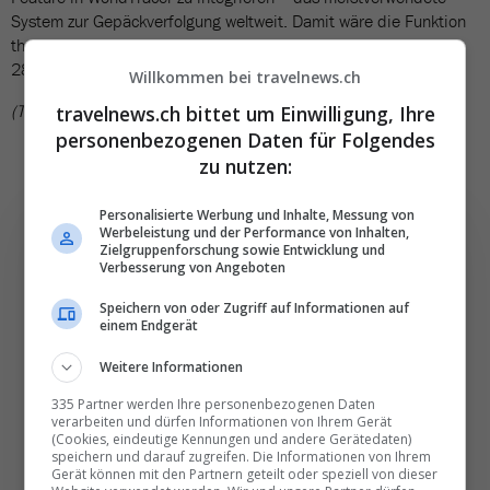
System zur Gepäckverfolgung weltweit. Damit wäre die Funktion
theoretisch bei mehr als 500 Fluggesellschaften und an rund
2800 Flughäfen einsetzbar.
Willkommen bei travelnews.ch
(TN)
travelnews.ch bittet um Einwilligung, Ihre
personenbezogenen Daten für Folgendes
zu nutzen:
Personalisierte Werbung und Inhalte, Messung von
Werbeleistung und der Performance von Inhalten,
Zielgruppenforschung sowie Entwicklung und
Verbesserung von Angeboten
Die wichtigsten und
Speichern von oder Zugriff auf Informationen auf
einem Endgerät
besten News direkt in
Ihr E‑Mail-Postfach
Weitere Informationen
335 Partner werden Ihre personenbezogenen Daten
verarbeiten und dürfen Informationen von Ihrem Gerät
Täglich oder wöchentlich, mit mehr Insights oder
(Cookies, eindeutige Kennungen und andere Gerätedaten)
weniger. Bei Travel­news haben Sie die Wahl.
speichern und darauf zugreifen. Die Informationen von Ihrem
Gerät können mit den Partnern geteilt oder speziell von dieser