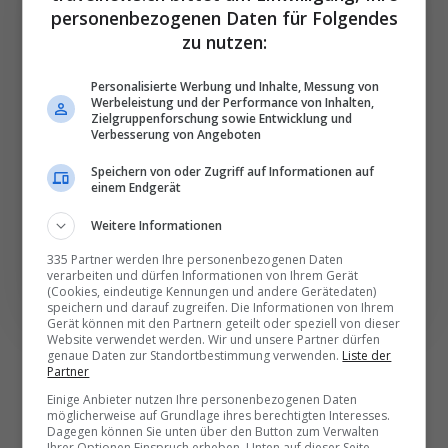
personenbezogenen Daten für Folgendes
Die wichtigsten und
zu nutzen:
besten News direkt in
Personalisierte Werbung und Inhalte, Messung von
Ihr E‑Mail-Postfach
Werbeleistung und der Performance von Inhalten,
Zielgruppenforschung sowie Entwicklung und
Verbesserung von Angeboten
Täglich oder wöchentlich, mit mehr Insights oder
Speichern von oder Zugriff auf Informationen auf
weniger. Bei Travel­news haben Sie die Wahl.
einem Endgerät
Weitere Informationen
NEWSLETTER ENTDECKEN
335 Partner werden Ihre personenbezogenen Daten
verarbeiten und dürfen Informationen von Ihrem Gerät
(Cookies, eindeutige Kennungen und andere Gerätedaten)
speichern und darauf zugreifen. Die Informationen von Ihrem
Gerät können mit den Partnern geteilt oder speziell von dieser
Website verwendet werden. Wir und unsere Partner dürfen
genaue Daten zur Standortbestimmung verwenden.
Liste der
Partner
Einige Anbieter nutzen Ihre personenbezogenen Daten
möglicherweise auf Grundlage ihres berechtigten Interesses.
Dagegen können Sie unten über den Button zum Verwalten
Ihrer Optionen Einspruch erheben. Unten auf dieser Seite