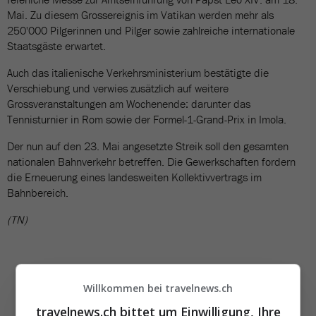
Mai. Zu diesem Grossereignis im Vatikan werden mehr als
250'000 Pilgerinnen und Pilger sowie zahlreiche internationale
Staatsgäste erwartet.
Auch das italienische Verkehrsministerium bestätigte die
Verschiebung und verwies zusätzlich auf weitere
Grossveranstaltungen am Wochenende: darunter das
Tennisturnier in Rom sowie der Formel-1-Grand-Prix in Imola.
Der nun auf den 23. Mai angesetzte Streik soll den gesamten
nationalen Bahnverkehr betreffen. Die Gewerkschaften fordern
die Erneuerung eines landesweiten Kollektivvertrags im
Bahnbereich.
(TN)
Willkommen bei travelnews.ch
travelnews.ch bittet um Einwilligung, Ihre