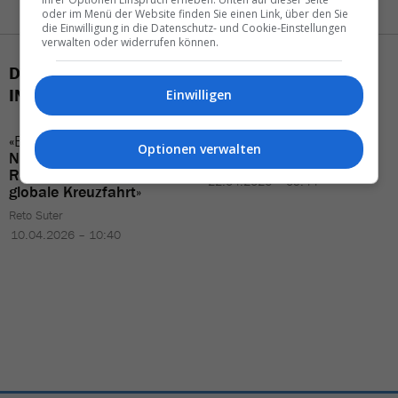
oder im Menü der Website finden Sie einen Link, über den Sie
die Einwilligung in die Datenschutz- und Cookie-Einstellungen
verwalten oder widerrufen können.
DAS KÖNNTE SIE AUCH
INTERESSIEREN
Einwilligen
«Ein
Durchbruch
für
Das war der
Tourismus-
Optionen verwalten
Norwegen
– und ein
Gipfel
in
Oberhausen
Reality-Check
für die
22.04.2026 – 09:44
globale Kreuzfahrt
»
Reto Suter
10.04.2026 – 10:40