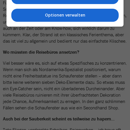
Für mich sind Feriensouvenirs wie Muscheln und Sand im
Schaufenster ein absolutes No-Go. Das Problem ist, dass viele
Optionen verwalten
Reisebüros nicht über genügend hochwertiges Material verfügen,
um ihre Auslage ansprechend zu gestalten. Natürlich fehlt es oft
auch an der Zeit oder am Know-how, sich wirklich darum zu
kümmern. Klar, der Strand ist ein klassisches Ferienthema, aber
das ist viel zu allgemein und bedient nur das einfachste Klischee.
Wo müssten die Reisebüros ansetzen?
Viel besser wäre es, sich auf etwas Spezifisches zu konzentrieren.
Wenn man sich als Nordamerika-Spezialist positioniert, warum
nicht eine Freiheitsstatue ins Schaufenster stellen – aber dann
bitte keine weiteren sieben Deko-Elemente dazu. So etwas muss
ein Eye-Catcher sein, nicht ein überladenes Durcheinander. Aber
viele Reisebüros ruinieren mit ihrer überfrachteten Dekoration
jede Chance, Aufmerksamkeit zu erregen. In den ganz schlimmen
Fällen sehen die Schaufenster aus wie ein Secondhand Shop.
Auch bei der Sauberkeit scheint es teilweise zu hapern...
Tote Fliegen, verdreckte Scheiben, Spinnweben – ich traue oft