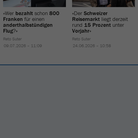
«Wer
bezahlt
schon
800
«Der
Schweizer
Franken
für einen
Reisemarkt
liegt derzeit
anderthalbstündigen
rund
15 Prozent
unter
Flug
?»
Vorjahr
»
Reto Suter
Reto Suter
09.07.2026 – 11:09
24.06.2026 – 10:58