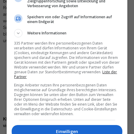
bekomme ich noch regelmässige Rückmeldungen von
Zielgruppenforschung sowie Entwicklung und
Verbesserung von Angeboten
Reisebüros, die berichten, dass bestimmte Aktionen gemessen
am Umsatz gut liefen und sie Kataloge nachbestellen mussten,
Speichern von oder Zugriff auf Informationen auf
weil die entsprechende Nachfrage sehr gross war. Das
einem Endgerät
Schaufenster mag als altmodisch bezeichnet werden, aber es
Weitere Informationen
bleibt ein Werbeplatz, der Ideen vermittelt, die Fantasie anregt
und Bedürfnisse weckt. Mehr als viele glauben.
335 Partner werden Ihre personenbezogenen Daten
verarbeiten und dürfen Informationen von Ihrem Gerät
(Cookies, eindeutige Kennungen und andere Gerätedaten)
«Für mich sind
speichern und darauf zugreifen. Die Informationen von Ihrem
Gerät können mit den Partnern geteilt oder speziell von dieser
Feriensouvenirs wie
Website verwendet werden. Wir und unsere Partner dürfen
genaue Daten zur Standortbestimmung verwenden.
Liste der
Partner
Muscheln und Sand im
Einige Anbieter nutzen Ihre personenbezogenen Daten
Schaufenster ein absolutes
möglicherweise auf Grundlage ihres berechtigten Interesses.
Dagegen können Sie unten über den Button zum Verwalten
No-Go»
Ihrer Optionen Einspruch erheben. Unten auf dieser Seite
oder im Menü der Website finden Sie einen Link, über den Sie
die Einwilligung in die Datenschutz- und Cookie-Einstellungen
verwalten oder widerrufen können.
Kleine Reisebüros dekorieren oft mit Muscheln, Sand und
vielleicht noch einem Liegestuhl. Was halten Sie davon?
Einwilligen