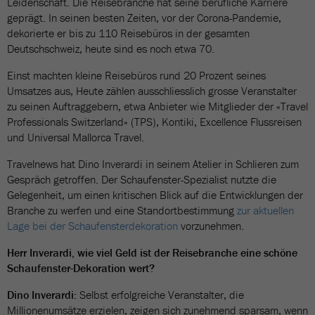
Leidenschaft. Die Reisebranche hat seine berufliche Karriere
geprägt. In seinen besten Zeiten, vor der Corona-Pandemie,
dekorierte er bis zu 110 Reisebüros in der gesamten
Deutschschweiz, heute sind es noch etwa 70.
Einst machten kleine Reisebüros rund 20 Prozent seines
Umsatzes aus, Heute zählen ausschliesslich grosse Veranstalter
zu seinen Auftraggebern, etwa Anbieter wie Mitglieder der «Travel
Professionals Switzerland» (TPS), Kontiki, Excellence Flussreisen
und Universal Mallorca Travel.
Travelnews hat Dino Inverardi in seinem Atelier in Schlieren zum
Gespräch getroffen. Der Schaufenster-Spezialist nutzte die
Gelegenheit, um einen kritischen Blick auf die Entwicklungen der
Branche zu werfen und eine Standortbestimmung
zur aktuellen
Lage bei der Schaufensterdekoration
vorzunehmen.
Herr Inverardi, wie viel Geld ist der Reisebranche eine schöne
Schaufenster-Dekoration wert?
Dino Inverardi:
Selbst erfolgreiche Veranstalter, die
Millionenumsätze erzielen, zeigen sich zunehmend sparsam, wenn