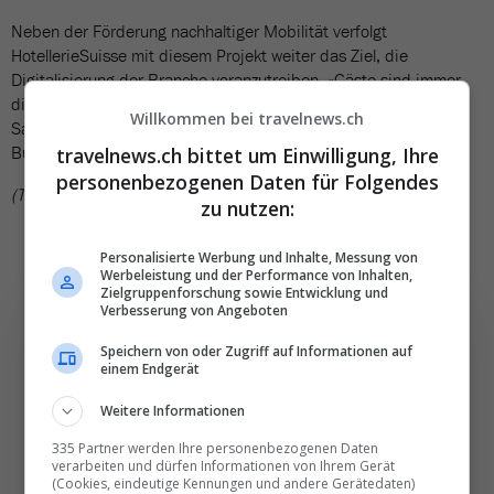
Neben der Förderung nachhaltiger Mobilität verfolgt
HotellerieSuisse mit diesem Projekt weiter das Ziel, die
Digitalisierung der Branche voranzutreiben. «Gäste sind immer
digitaler unterwegs und erwarten auch digitale Lösungen», so
Willkommen bei travelnews.ch
Sara Moser, Leiterin Innovation und Produkte Corporate &
Business Development bei HotellerieSuisse.
travelnews.ch bittet um Einwilligung, Ihre
personenbezogenen Daten für Folgendes
(TN)
zu nutzen:
Personalisierte Werbung und Inhalte, Messung von
Werbeleistung und der Performance von Inhalten,
Zielgruppenforschung sowie Entwicklung und
Verbesserung von Angeboten
Speichern von oder Zugriff auf Informationen auf
einem Endgerät
Die wichtigsten und
Weitere Informationen
besten News direkt in
335 Partner werden Ihre personenbezogenen Daten
Ihr E‑Mail-Postfach
verarbeiten und dürfen Informationen von Ihrem Gerät
(Cookies, eindeutige Kennungen und andere Gerätedaten)