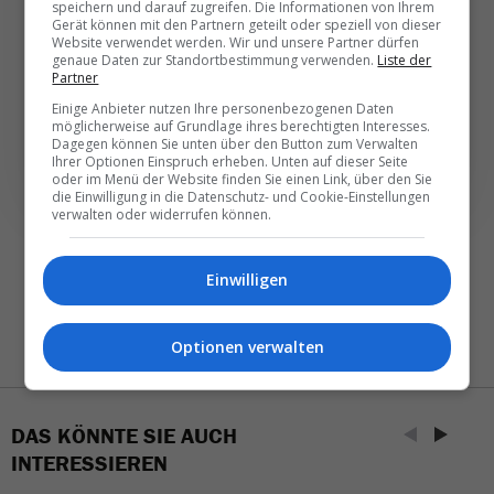
speichern und darauf zugreifen. Die Informationen von Ihrem
Täglich oder wöchentlich, mit mehr Insights oder
Gerät können mit den Partnern geteilt oder speziell von dieser
Website verwendet werden. Wir und unsere Partner dürfen
weniger. Bei Travel­news haben Sie die Wahl.
genaue Daten zur Standortbestimmung verwenden.
Liste der
Partner
Einige Anbieter nutzen Ihre personenbezogenen Daten
NEWSLETTER ENTDECKEN
möglicherweise auf Grundlage ihres berechtigten Interesses.
Dagegen können Sie unten über den Button zum Verwalten
Ihrer Optionen Einspruch erheben. Unten auf dieser Seite
oder im Menü der Website finden Sie einen Link, über den Sie
die Einwilligung in die Datenschutz- und Cookie-Einstellungen
verwalten oder widerrufen können.
Einwilligen
Optionen verwalten
DAS KÖNNTE SIE AUCH
INTERESSIEREN