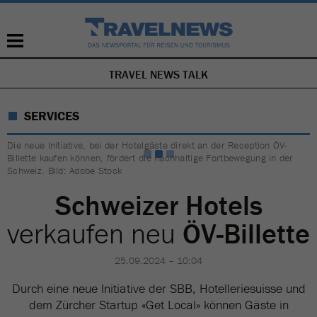
TRAVEL NEWS TALK
NAVIGATION
ÜBERSPRINGEN
SERVICES
Die neue Initiative, bei der Hotelgäste direkt an der Reception ÖV-
Billette kaufen können, fördert die nachhaltige Fortbewegung in der
Schweiz. Bild: Adobe Stock
Schweizer Hotels
verkaufen neu
ÖV-Billette
25.09.2024 – 10:04
Durch eine neue Initiative der SBB, Hotelleriesuisse und
dem Zürcher Startup «Get Local» können Gäste in