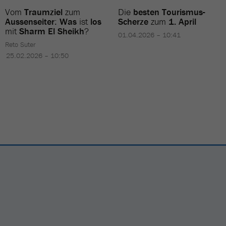
Vom
Traumziel
zum
Die
besten Tourismus-
Aussenseiter
:
Was
ist
los
Scherze
zum
1. April
mit
Sharm El Sheikh
?
01.04.2026 – 10:41
Reto Suter
25.02.2026 – 10:50