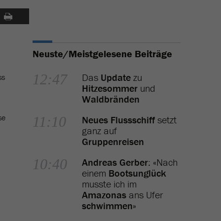
Neuste/Meistgelesene Beiträge
12:47
Das
Update
zu
ss
Hitzesommer
und
Waldbränden
se
11:10
Neues Flussschiff
setzt
ganz auf
Gruppenreisen
10:40
Andreas Gerber
: «Nach
einem
Bootsunglück
musste ich im
Amazonas
ans Ufer
schwimmen
»