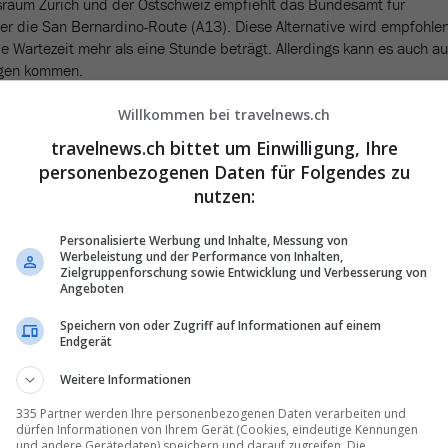
raum Zürich und der Ostschweiz empfiehlt das Bundesamt für
r die San Bernardino-Route (A13). Diese Alternative wird empfohlen
e Wartezeit mehr als eine Stunde beträgt. Allerdings kann es auch au
ngen kommen.
g Süden reist, kann mit dem Autozug durch den Lötschberg und den
Willkommen bei travelnews.ch
e aus der Westschweiz ist der Grosse St. Bernhard eine gute
travelnews.ch bittet um Einwilligung, Ihre
die Fahrt durch den Grossen St. Bernhard im Gegensatz zum Gotthard-
personenbezogenen Daten für Folgendes zu
nutzen:
ge auf
Personalisierte Werbung und Inhalte, Messung von
Werbeleistung und der Performance von Inhalten,
inem erhöhten Reiseaufkommen zwischen der Deutschschweiz und
Zielgruppenforschung sowie Entwicklung und Verbesserung von
isung eines Güterzugs am 10. August 2023 sei die Kapazität durch
Angeboten
ch wie vor eingeschränkt, betonte die SBB in einer Mitteilung im
Speichern von oder Zugriff auf Informationen auf einem
Endgerät
noch nachzukommen, setzt die SBB über die Osterfeiertage
Weitere Informationen
ge von der Deutschschweiz ins Tessin und zurück ein, insgesamt
che Sitzplätze zur Verfügung (
Travelnews berichtete
).
335 Partner werden Ihre personenbezogenen Daten verarbeiten und
dürfen Informationen von Ihrem Gerät (Cookies, eindeutige Kennungen
und andere Gerätedaten) speichern und darauf zugreifen. Die