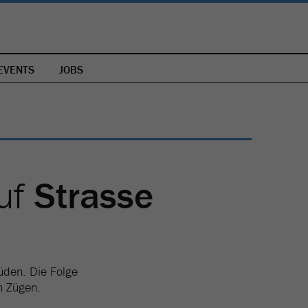
EVENTS
JOBS
uf
Strasse
üden. Die Folge
n Zügen.