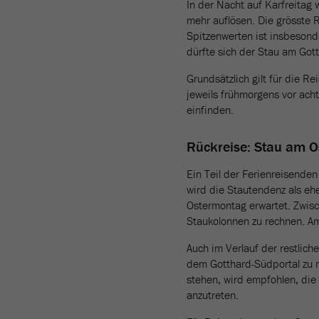
In der Nacht auf Karfreitag 
mehr auflösen. Die grösste R
Spitzenwerten ist insbeson
dürfte sich der Stau am Got
Grundsätzlich gilt für die R
jeweils frühmorgens vor ach
einfinden.
Rückreise: Stau am 
Ein Teil der Ferienreisenden
wird die Stautendenz als eh
Ostermontag erwartet. Zwisc
Staukolonnen zu rechnen. A
Auch im Verlauf der restlic
dem Gotthard-Südportal zu r
stehen, wird empfohlen, die
anzutreten.