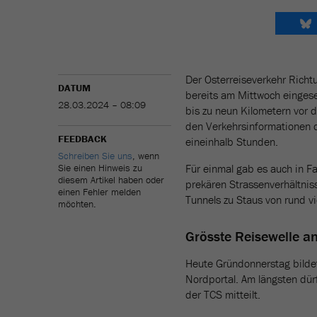
Der Osterreiseverkehr Richt
DATUM
bereits am Mittwoch eingeset
28.03.2024 – 08:09
bis zu neun Kilometern vor
den Verkehrsinformationen d
FEEDBACK
eineinhalb Stunden.
Schreiben Sie uns
, wenn
Sie einen Hinweis zu
Für einmal gab es auch in F
diesem Artikel haben oder
prekären Strassenverhältni
einen Fehler melden
Tunnels zu Staus von rund v
möchten.
Grösste Reisewelle a
Heute Gründonnerstag bildet
Nordportal. Am längsten dürf
der TCS mitteilt.