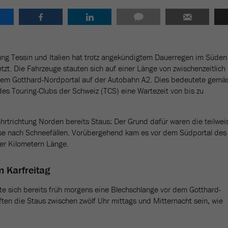
ung Tessin und Italien hat trotz angekündigtem Dauerregen im Süden
zt. Die Fahrzeuge stauten sich auf einer Länge von zwischenzeitlich
 dem Gotthard-Nordportal auf der Autobahn A2. Dies bedeutete gemä
es Touring-Clubs der Schweiz (TCS) eine Wartezeit von bis zu
ahrtrichtung Norden bereits Staus: Der Grund dafür waren die teilwei
sse nach Schneefällen. Vorübergehend kam es vor dem Südportal des
ier Kilometern Länge.
m Karfreitag
e sich bereits früh morgens eine Blechschlange vor dem Gotthard-
ten die Staus zwischen zwölf Uhr mittags und Mitternacht sein, wie