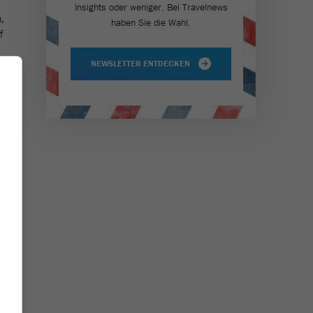
Insights oder weniger. Bei Travel­news
,
haben Sie die Wahl.
f
NEWSLETTER ENTDECKEN