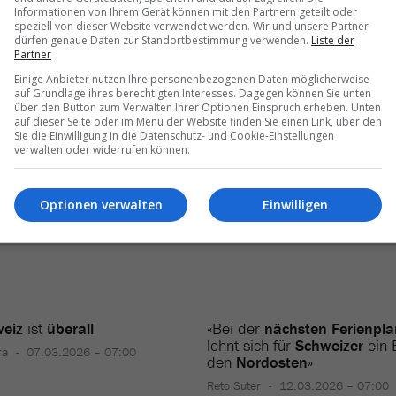
iert werden, dass es in Einzelfällen zu Störungen komme, so die SBB
Informationen von Ihrem Gerät können mit den Partnern geteilt oder
s Sicherheitsgründen nicht durch den Gotthard-Basistunnel
speziell von dieser Website verwendet werden. Wir und unsere Partner
servation werde deshalb empfohlen.
dürfen genaue Daten zur Standortbestimmung verwenden.
Liste der
Partner
Einige Anbieter nutzen Ihre personenbezogenen Daten möglicherweise
auf Grundlage ihres berechtigten Interesses. Dagegen können Sie unten
über den Button zum Verwalten Ihrer Optionen Einspruch erheben. Unten
auf dieser Seite oder im Menü der Website finden Sie einen Link, über den
Sie die Einwilligung in die Datenschutz- und Cookie-Einstellungen
verwalten oder widerrufen können.
Optionen verwalten
Einwilligen
eiz
ist
überall
«Bei der
nächsten Ferienpl
lohnt sich für
Schweizer
ein B
ra
07.03.2026 – 07:00
den
Nordosten
»
Reto Suter
12.03.2026 – 07:00