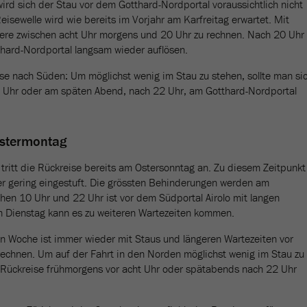
wird sich der Stau vor dem Gotthard-Nordportal voraussichtlich nicht
eisewelle wird wie bereits im Vorjahr am Karfreitag erwartet. Mit
dere zwischen acht Uhr morgens und 20 Uhr zu rechnen. Nach 20 Uhr
thard-Nordportal langsam wieder auflösen.
eise nach Süden: Um möglichst wenig im Stau zu stehen, sollte man si
t Uhr oder am späten Abend, nach 22 Uhr, am Gotthard-Nordportal
Ostermontag
 tritt die Rückreise bereits am Ostersonntag an. Zu diesem Zeitpunkt
er gering eingestuft. Die grössten Behinderungen werden am
hen 10 Uhr und 22 Uhr ist vor dem Südportal Airolo mit langen
m Dienstag kann es zu weiteren Wartezeiten kommen.
hen Woche ist immer wieder mit Staus und längeren Wartezeiten vor
echnen. Um auf der Fahrt in den Norden möglichst wenig im Stau zu
 Rückreise frühmorgens vor acht Uhr oder spätabends nach 22 Uhr