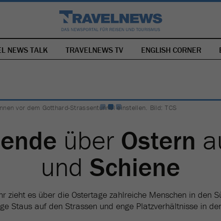
EL NEWS TALK
TRAVELNEWS TV
NAVIGATION
ENGLISH CORNER
ÜBERSPRINGEN
nen vor dem Gotthard-Strassentunnel einstellen. Bild: TCS
sende
über
Ostern
a
und
Schiene
hr zieht es über die Ostertage zahlreiche Menschen in den S
nge Staus auf den Strassen und enge Platzverhältnisse in de