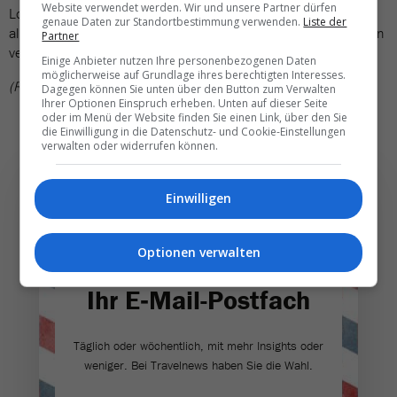
Website verwendet werden. Wir und unsere Partner dürfen
Lohnerhöhung machen, betonte die Bahn. Die GDL sieht
genaue Daten zur Standortbestimmung verwenden.
Liste der
allerdings in dem Vorstoss der Bahn kein Angebot, über das man
Partner
verhandeln könne.
Einige Anbieter nutzen Ihre personenbezogenen Daten
möglicherweise auf Grundlage ihres berechtigten Interesses.
(RSU)
Dagegen können Sie unten über den Button zum Verwalten
Ihrer Optionen Einspruch erheben. Unten auf dieser Seite
oder im Menü der Website finden Sie einen Link, über den Sie
die Einwilligung in die Datenschutz- und Cookie-Einstellungen
verwalten oder widerrufen können.
Einwilligen
Die wichtigsten und
Optionen verwalten
besten News direkt in
Ihr E‑Mail-Postfach
Täglich oder wöchentlich, mit mehr Insights oder
weniger. Bei Travel­news haben Sie die Wahl.