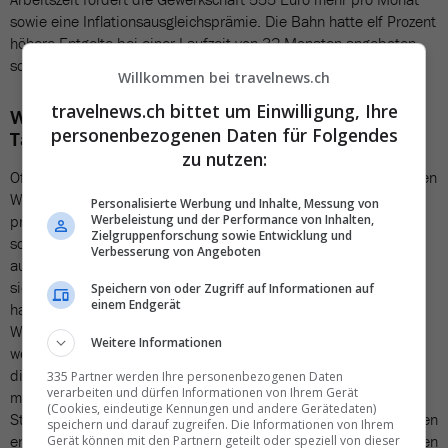
sowie eine Inflationsausgleichsprämie. Die Bahn hatte elf Prozent
höhere Entgelte bei einer Laufzeit von 32 Monaten angeboten
sowie ebenfalls die Inflationsausgleichsprämie.
Willkommen bei travelnews.ch
travelnews.ch bittet um Einwilligung, Ihre
Wie stehen die Chancen auf ein Ende des
personenbezogenen Daten für Folgendes
Tarifstreits?
zu nutzen:
Offiziell verhandeln die Gewerkschaft und die Bahn seit mehreren
Wochen nicht mehr. Das von der Bahn vergangene Woche
Personalisierte Werbung und Inhalte, Messung von
präsentierte Angebot hat daran nichts geändert. Der Konzern
Werbeleistung und der Performance von Inhalten,
Zielgruppenforschung sowie Entwicklung und
schlug darin vor, bestehende Wahlmodelle bei der Arbeitszeit
Verbesserung von Angeboten
auszuweiten. Bisher können sich Beschäftigte entscheiden, ob
sie mehr Geld, mehr Ferien oder weniger Wochenarbeitstage
Speichern von oder Zugriff auf Informationen auf
einem Endgerät
haben wollen. Sie können etwa ihre Arbeitszeit von 39 auf 37
Wochenstunden verringern, bekommen dafür aber 5,7 Prozent
Weitere Informationen
weniger Lohn. Die Bahn bietet an, die Wochenarbeitszeit in
diesem Modus bis auf 35 Stunden verringern zu können. Wer
335 Partner werden Ihre personenbezogenen Daten
verarbeiten und dürfen Informationen von Ihrem Gerät
möchte, könnte zudem für etwas mehr Geld auch bis zu 40
(Cookies, eindeutige Kennungen und andere Gerätedaten)
Stunden in der Woche arbeiten. Wer sich für kürzere Arbeitszeiten
speichern und darauf zugreifen. Die Informationen von Ihrem
entscheide, müsse dafür Abstriche bei einer tariflich vereinbarten
Gerät können mit den Partnern geteilt oder speziell von dieser