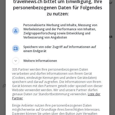
travelnews.ch bittet um Einwilligung, Ihre
Trikora - einer 1961-62 durchgeführten Militäroperation zur
personenbezogenen Daten für Folgendes
Eingliederung Papuas und West-Papuas in Indonesien -
zu nutzen:
sind kleinere Proteste zu erwarten. Demonstrationen
können in der gesamten Provinz Papua sowie von Papuas
in anderen Provinzen, einschließlich der Hauptstadt
Personalisierte Werbung und Inhalte, Messung von
Werbeleistung und der Performance von Inhalten,
Jakarta, abgehalten werden.
Zielgruppenforschung sowie Entwicklung und
20. Dezember, Jahrestag der US-Invasion (1989),
Panama
Verbesserung von Angeboten
-
Es besteht ein geringes Risiko von
Speichern von oder Zugriff auf Informationen auf
ultralinken/nationalistischen Anschlägen auf offizielle Ziele
einem Endgerät
der USA und der Regierung.
24.–26. Dezember, Heilig Abend & Weihnachtsfeiertage,
Weitere Informationen
Global -
Weltweit kommt es in Ländern mit christlichem
335 Partner werden Ihre personenbezogenen Daten
Bevölkerungsanteil zu Geschäftschließungen und einem
verarbeiten und dürfen Informationen von Ihrem Gerät
erhöhten Reiseaufkommen.
(Cookies, eindeutige Kennungen und andere Gerätedaten)
speichern und darauf zugreifen. Die Informationen von Ihrem
(TN)
Gerät können mit den Partnern geteilt oder speziell von dieser
Website verwendet werden. Wir und unsere Partner dürfen
genaue Daten zur Standortbestimmung verwenden.
Liste der
Partner
Einige Anbieter nutzen Ihre personenbezogenen Daten
möglicherweise auf Grundlage ihres berechtigten Interesses.
Dagegen können Sie unten über den Button zum Verwalten