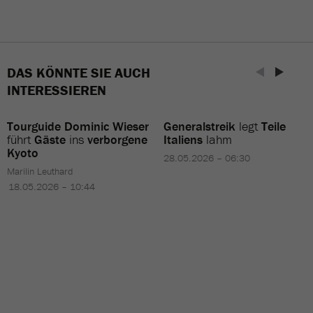
DAS KÖNNTE SIE AUCH
INTERESSIEREN
Tourguide Dominic Wieser
Generalstreik
legt
Teile
führt
Gäste
ins
verborgene
Italiens
lahm
Kyoto
28.05.2026 – 06:30
Marilin Leuthard
18.05.2026 – 10:44