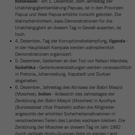
Indonesien -
Am 1. Dezember, dem Jahrestag der
Unabhängigkeitserklärung Papuas, ist in den Provinzen
Papua und West Papua erhöhte Vorsicht geboten. Die
Wahrscheinlichkeit, dass Demonstrationen für die
Unabhängigkeit an diesem Tag in Gewalt ausarten, ist
hoch.
4. Dezember, Tag der Korruptionsbekämpfung,
Uganda -
In der Hauptstadt Kampala werden wahrscheinlich
Demonstrationen organisiert.
5. Dezember, Gedenken an den Tod von Nelson Mandela,
Südafrika -
Gedenkveranstaltungen werden voraussichtlich
in Pretoria, Johannesburg, Kapstadt und Durban
abgehalten.
6. Dezember, Jahrestag des Abrisses der Babri Masjid
(Moschee),
Indien -
Anlässlich des Jahrestages der
Zerstörung der Babri-Masjid (Moschee) in Ayodhya
(Bundesstaat Uttar Pradesh) sollten die Mitglieder
angesichts der erhöhten Sicherheitsmaßnahmen in
verschiedenen Teilen des Landes wachsam bleiben. Die
Zerstörung der Moschee an diesem Tag im Jahr 1992
durch radikale Hindu-Gruppen löste im ganzen Land