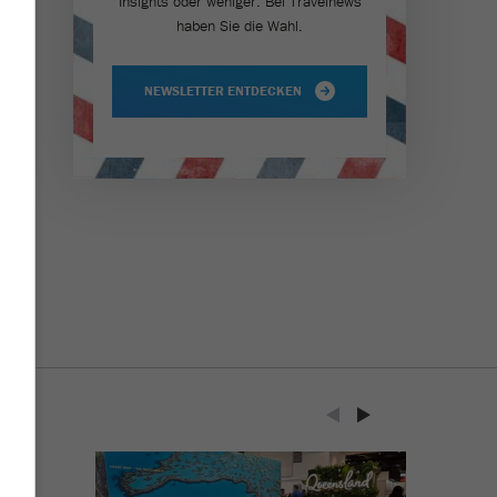
Insights oder weniger. Bei Travel­news
haben Sie die Wahl.
NEWSLETTER ENTDECKEN