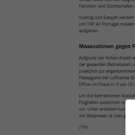
Familien- und Sportschalter 
Vueling und Easyjet werden 
von TAP Air Portugal müssen
aufgeben.
Massnahmen gegen P
Aufgrund der hohen Anzahl a
der gesamten Betriebszeit u
zusätzlich zur angestammten
Passagiere der Lufthansa G
Office im Check-In 3 von 10 
Um die betrieblichen Auswirk
Flughafen zusammen mit der
um. Unter anderem kommt zu
der Bauphase ist blau geken
(TN)