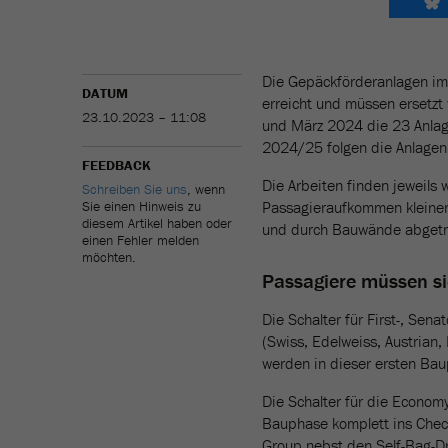
Die Gepäckförderanlagen im
DATUM
erreicht und müssen ersetzt
23.10.2023 – 11:08
und März 2024 die 23 Anlag
2024/25 folgen die Anlagen i
FEEDBACK
Die Arbeiten finden jeweils 
Schreiben Sie uns
, wenn
Sie einen Hinweis zu
Passagieraufkommen kleiner 
diesem Artikel haben oder
und durch Bauwände abgetre
einen Fehler melden
möchten.
Passagiere müssen si
Die Schalter für First-, Sen
(Swiss, Edelweiss, Austrian, 
werden in dieser ersten Bau
Die Schalter für die Econom
Bauphase komplett ins Check
Group nebst den Self-Bag-Dr