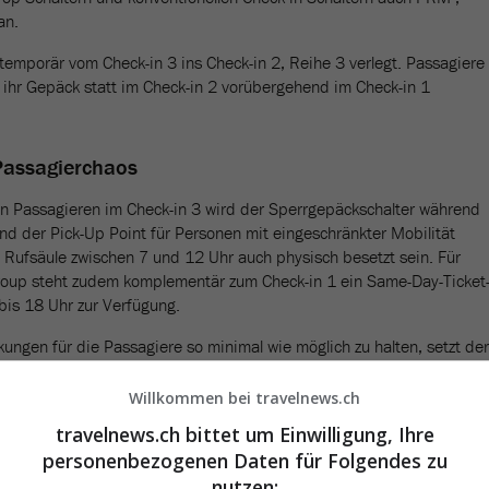
an.
temporär vom Check-in 3 ins Check-in 2, Reihe 3 verlegt. Passagiere
 ihr Gepäck statt im Check-in 2 vorübergehend im Check-in 1
assagierchaos
n Passagieren im Check-in 3 wird der Sperrgepäckschalter während
nd der Pick-Up Point für Personen mit eingeschränkter Mobilität
 Rufsäule zwischen 7 und 12 Uhr auch physisch besetzt sein. Für
roup steht zudem komplementär zum Check-in 1 ein Same-Day-Ticket
bis 18 Uhr zur Verfügung.
ungen für die Passagiere so minimal wie möglich zu halten, setzt der
 Lufthansa Group und Swissport eine Reihe weiterer Massnahmen
sätzliches Personal zum Einsatz. Die temporäre Wegführung währen
Willkommen bei travelnews.ch
nzeichnet.
travelnews.ch bittet um Einwilligung, Ihre
personenbezogenen Daten für Folgendes zu
nutzen: