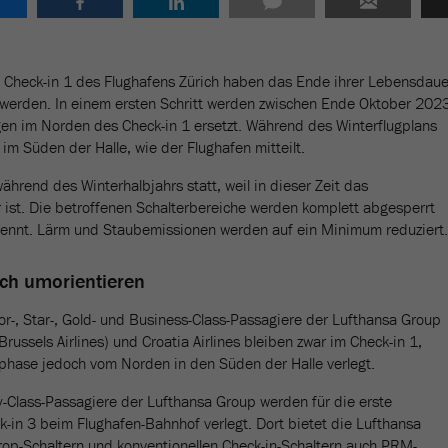
 Check-in 1 des Flughafens Zürich haben das Ende ihrer Lebensdaue
 werden. In einem ersten Schritt werden zwischen Ende Oktober 202
en im Norden des Check-in 1 ersetzt. Während des Winterflugplans
m Süden der Halle, wie der Flughafen mitteilt.
während des Winterhalbjahrs statt, weil in dieser Zeit das
ist. Die betroffenen Schalterbereiche werden komplett abgesperrt
nnt. Lärm und Staubemissionen werden auf ein Minimum reduziert.
ch umorientieren
ator-, Star-, Gold- und Business-Class-Passagiere der Lufthansa Group
Brussels Airlines) und Croatia Airlines bleiben zwar im Check-in 1,
phase jedoch vom Norden in den Süden der Halle verlegt.
y-Class-Passagiere der Lufthansa Group werden für die erste
-in 3 beim Flughafen-Bahnhof verlegt. Dort bietet die Lufthansa
op-Schaltern und konventionellen Check-in-Schaltern auch PRM-,