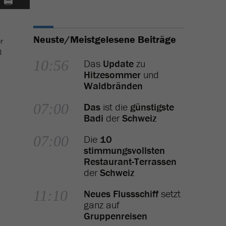
Neuste/Meistgelesene Beiträge
r
3
10:56
Das
Update
zu
Hitzesommer
und
Waldbränden
07:00
Das
ist die
günstigste
Badi
der
Schweiz
07:00
Die
10
stimmungsvollsten
Restaurant-Terrassen
der
Schweiz
11:10
Neues Flussschiff
setzt
ganz auf
Gruppenreisen