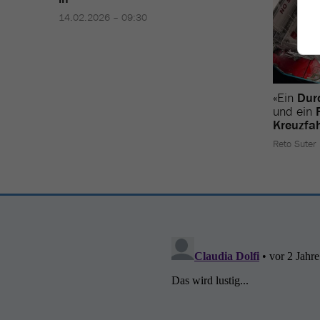
14.02.2026 – 09:30
«Ein
Dur
und ein
Kreuzfah
Reto Suter