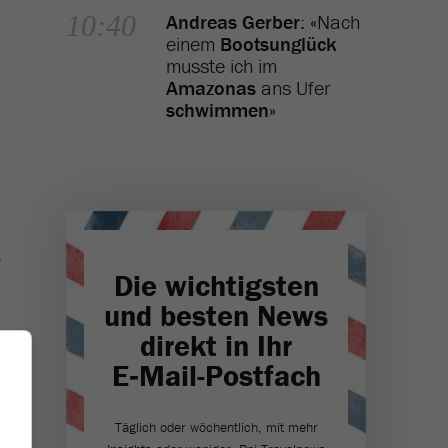
10:40
Andreas Gerber
: «Nach
einem
Bootsunglück
musste ich im
Amazonas
ans Ufer
schwimmen
»
-
Die wichtigsten
und besten News
direkt in Ihr
d
E‑Mail-Postfach
Täglich oder wöchentlich, mit mehr