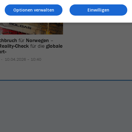
21.05.2026 – 08:30
Optionen verwalten
Einwilligen
chbruch
für
Norwegen
–
Reality-Check
für die
globale
rt
»
10.04.2026 – 10:40