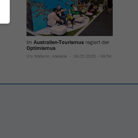
Im
Australien-Tourismus
regiert der
Self-Ba
Optimismus
für
Etih
Urs Wälterlin, Adelaide
18.05.2026 – 09:54
04.03.202