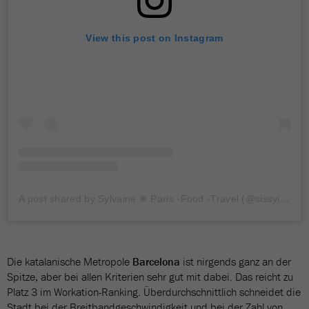
View this post on Instagram
A post shared by Sylvaine ✵ Paris -Food -Travel (@sissyinparis)
Die katalanische Metropole
Barcelona
ist nirgends ganz an der
Spitze, aber bei allen Kriterien sehr gut mit dabei. Das reicht zu
Platz 3 im Workation-Ranking. Überdurchschnittlich schneidet die
Stadt bei der Breitbandgeschwindigkeit und bei der Zahl von