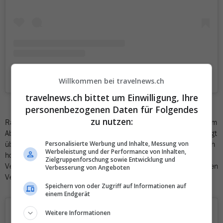
A post shared by CREC Coworking Barcelona (@creccoworking)
Willkommen bei travelnews.ch
travelnews.ch bittet um Einwilligung, Ihre
personenbezogenen Daten für Folgendes
zu nutzen:
Rang 4 sichert sich
Madrid
– allerdings bereits mit respektablem
Abstand zu den Podestplätzen. Die spanische Hauptstadt verfügt
über eine ansehnliche Zahl von Co-Working-Spaces, eine ziemlich
Personalisierte Werbung und Inhalte, Messung von
Werbeleistung und der Performance von Inhalten,
hohe Breitbandgeschwindigkeit und eine breite Palette von
Zielgruppenforschung sowie Entwicklung und
Vergnügungsangeboten. Nachteil: Der Kaffee ist im europäischen
Verbesserung von Angeboten
Vergleich teuer.
Speichern von oder Zugriff auf Informationen auf
einem Endgerät
Weitere Informationen