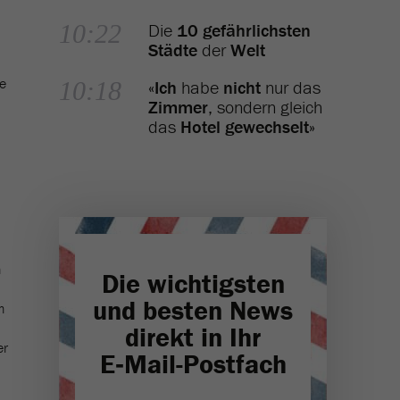
10:22
Die
10 gefährlichsten
Städte
der
Welt
ie
10:18
«
Ich
habe
nicht
nur das
Zimmer
, sondern gleich
das
Hotel gewechselt
»
n
Die wichtigsten
und besten News
m
direkt in Ihr
er
E‑Mail-Postfach