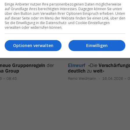
Einige Anbieter nutzen Ihre personenbezogenen Daten möglicherweise
auf Grundlage ihres berechtigten Interesses. Dagegen können Sie unten
über den Button zum Verwalten Ihrer Optionen Einspruch erheben. Unten
auf dieser Seite oder im Menü der Website finden Sie einen Link, über den
Sie die Einwilligung in die Datenschutz- und Cookie-Einstellungen
verwalten oder widerrufen können.
Optionen verwalten
Einwilligen
neue Gruppenregeln
der
Einwurf
«Die
Verschärfung
sa Group
deutlich
zu
weit
»
6 – 08:45
Remo Weidmann
16.04.2026 – 