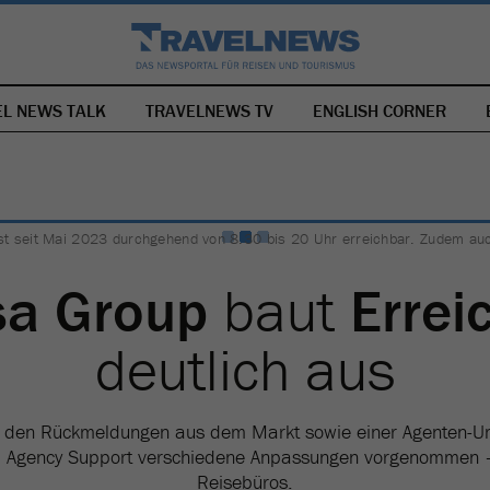
EL NEWS TALK
TRAVELNEWS TV
NAVIGATION
ENGLISH CORNER
ÜBERSPRINGEN
ist seit Mai 2023 durchgehend von 8.30 bis 20 Uhr erreichbar. Zudem au
sa Group
baut
Errei
deutlich aus
 den Rückmeldungen aus dem Markt sowie einer Agenten-U
 Agency Support verschiedene Anpassungen vorgenommen –
Reisebüros.