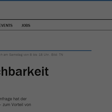
EVENTS
JOBS
ch am Samstag von 8 bis 18 Uhr. Bild: TN
chbarkeit
mfrage hat der
 zum Vorteil von