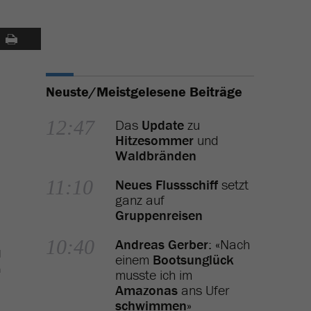
Neuste/Meistgelesene Beiträge
12:47
Das
Update
zu
Hitzesommer
und
Waldbränden
11:10
Neues Flussschiff
setzt
ganz auf
Gruppenreisen
10:40
Andreas Gerber
: «Nach
d
einem
Bootsunglück
n
musste ich im
Amazonas
ans Ufer
schwimmen
»