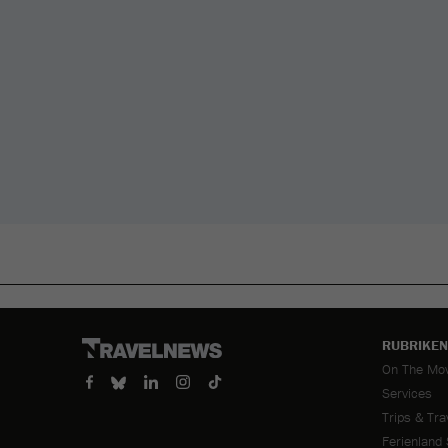
RUBRIKEN
Navigation
On The Mo
überspring
Services
Trips & Tra
Ferienland