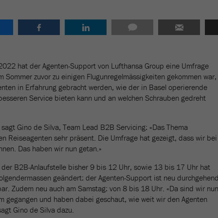
022 hat der Agenten-Support von Lufthansa Group eine Umfrage
m Sommer zuvor zu einigen Flugunregelmässigkeiten gekommen war,
enten in Erfahrung gebracht werden, wie der in Basel operierende
besseren Service bieten kann und an welchen Schrauben gedreht
sagt Gino de Silva, Team Lead B2B Servicing: «Das Thema
ren Reiseagenten sehr präsent. Die Umfrage hat gezeigt, dass wir bei
nnen. Das haben wir nun getan.»
 der B2B-Anlaufstelle bisher 9 bis 12 Uhr, sowie 13 bis 17 Uhr hat
folgendermassen geändert: der Agenten-Support ist neu durchgehen
bar. Zudem neu auch am Samstag: von 8 bis 18 Uhr. «Da sind wir nu
m gegangen und haben dabei geschaut, wie weit wir den Agenten
gt Gino de Silva dazu.