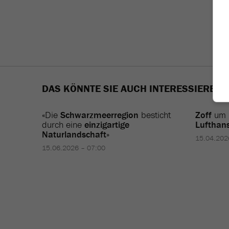
DAS KÖNNTE SIE AUCH INTERESSIEREN
«Die
Schwarzmeerregion
besticht
Zoff
um
durch eine
einzigartige
Lufthan
Naturlandschaft
»
15.04.202
15.06.2026 – 07:00