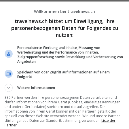
 die PNR-Nummer bereithalten
Willkommen bei travelnews.ch
travelnews.ch bittet um Einwilligung, Ihre
wenn es sich um Flüge in den nächsten 24 Stunden handelt, sollen sic
personenbezogenen Daten für Folgendes zu
nisch melden, empfiehlt Gino de Silva. Bei Fällen, die weiter in der
l passend – «diese versuchen wir innerhalb von 48 Stunden zu
nutzen:
re Empfehlung lautet: bei Anruf alle Infos und die PNR-Nummer
nen sich Agenten auf dem eXperts-Portal oder über den regelmässig
Personalisierte Werbung und Inhalte, Messung von
Werbeleistung und der Performance von Inhalten,
ter über allfällige Neuerungen und Änderungen informieren.
Zielgruppenforschung sowie Entwicklung und Verbesserung von
Angeboten
gänzt Stefan Bürgi, den informativen Teil basierend auf den im letzt
ts. «Mit informativen Formaten möchten wir den Reisebüros
Speichern von oder Zugriff auf Informationen auf einem
orstellen sowie Tipps und Tricks im täglichen Umgang teilen. Wir
Endgerät
 Beitrag in der Zusammenarbeit mit den Reisebüros und evaluieren
Weitere Informationen
te.»
335 Partner werden Ihre personenbezogenen Daten verarbeiten und
dürfen Informationen von Ihrem Gerät (Cookies, eindeutige Kennungen
und andere Gerätedaten) speichern und darauf zugreifen. Die
a Group – Sommer-Special»
Informationen von Ihrem Gerät können mit den Partnern geteilt oder
speziell von dieser Website verwendet werden. Wir und unsere Partner
dürfen genaue Daten zur Standortbestimmung verwenden.
Liste der
Partner