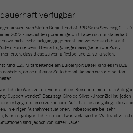
dauerhaft verfügbar
ngen äussert sich Stefan Bürgi, Head of B2B Sales Servicing CH: «D
mmer 2022 zunächst temporär eingeführt haben ist nun dauerhaft
aben wir nicht mehr rückgängig gemacht und werden auch bis auf
 Zudem konnte beim Thema Flugunregelmässigkeiten die Policy
monierten, dass diese zu wenig flexibel und zu strikt seien.
st rund 120 Mitarbeitende am Euroairport Basel, sind es im B2B-
e nachdem, ob es auf einer Seite brennt, können sich die beiden
helfen.
gentlich die Wartezeiten, wenn sich ein Reisebüro mit einem Anliege
cy Support wendet? Dazu sagt Gino de Silva: «Unser Ziel ist, jeden
unden entgegennehmen zu können». Aufs Jahr hinaus gelinge dies de
len. In einigen Ausnahmesituationen, insbesondere bei sehr
en, kann es gelegentlich zu einer etwas verlängerten Wartezeit von üb
ituationen sind jedoch von kurzer Dauer.