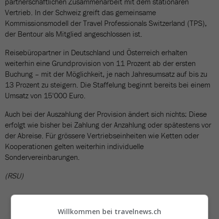
partnerschaftlichen Zusammenarbeit mit dem stationären
Vertrieb. In der Schweiz greift das gemeinsame
Kommissionsmodell der Travel Professionals Switzerland (TPS),
der Bentour als Mitglied angeschlossen ist.
Reisebüropartner in Deutschland und Österreich erhalten
weiterhin eine Grundprovision von 11 Prozent ab der ersten
Buchung – mit der Möglichkeit, je nach Jahresumsatz auf bis zu
13 Prozent zu steigern. Die Staffelung beginnt bereits bei einem
Umsatz von 15'000 Euro.
Auch bei der Auszahlung der Provision ändert sich nichts: Diese
erfolgt wie bisher bei Zahlung der Anzahlung oder spätestens vor
der Abreise. Für grössere Vertriebseinheiten wie Ketten oder
Kooperationen gelten weiterhin individuelle
Sondervereinbarungen.
(RSU)
Willkommen bei travelnews.ch