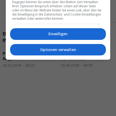
Dagegen können Sie unten über den Button zum Verwalten
Ihrer Optionen Einspruch erheben. Unten auf dieser Seite
oder im Menü der Website finden Sie einen Link, über den Sie
die Einwilligung in die Datenschutz- und Cookie-Einstellungen
verwalten oder widerrufen können.
DAS KÖNNTE SIE AUCH
Einwilligen
INTERESSIEREN
Optionen verwalten
Prima Ferien
bläst zum
So startet
Trendtours
in
Angriff
der
Schweiz
24.02.2026 – 08:20
23.06.2026 – 09:55