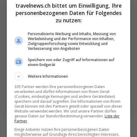
travelnews.ch bittet um Einwilligung, Ihre
personenbezogenen Daten für Folgendes
zu nutzen:
Die wichtigsten und
Personalisierte Werbung und Inhalte, Messung von
besten News direkt in
Werbeleistung und der Performance von Inhalten,
Zielgruppenforschung sowie Entwicklung und
Ihr E‑Mail-Postfach
Verbesserung von Angeboten
Speichern von oder Zugriff auf Informationen auf
Täglich oder wöchentlich, mit mehr Insights oder
einem Endgerät
weniger. Bei Travel­news haben Sie die Wahl.
Weitere Informationen
335 Partner werden Ihre personenbezogenen Daten
NEWSLETTER ENTDECKEN
verarbeiten und dürfen Informationen von Ihrem Gerät
(Cookies, eindeutige Kennungen und andere Gerätedaten)
speichern und darauf zugreifen. Die Informationen von Ihrem
Gerät können mit den Partnern geteilt oder speziell von dieser
Website verwendet werden. Wir und unsere Partner dürfen
genaue Daten zur Standortbestimmung verwenden.
Liste der
Partner
Einige Anbieter nutzen Ihre personenbezogenen Daten
möglicherweise auf Grundlage ihres berechtigten Interesses.