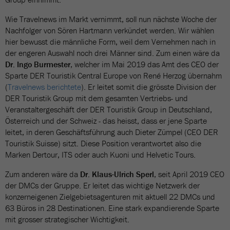
Wie Travelnews im Markt vernimmt, soll nun nächste Woche der
Nachfolger von Sören Hartmann verkündet werden. Wir wählen
hier bewusst die männliche Form, weil dem Vernehmen nach in
der engeren Auswahl noch drei Männer sind. Zum einen wäre da
Dr. Ingo Burmester
, welcher im Mai 2019 das Amt des CEO der
Sparte DER Touristik Central Europe von René Herzog übernahm
(
Travelnews berichtete
). Er leitet somit die grösste Division der
DER Touristik Group mit dem gesamten Vertriebs- und
Veranstaltergeschäft der DER Touristik Group in Deutschland,
Österreich und der Schweiz - das heisst, dass er jene Sparte
leitet, in deren Geschäftsführung auch Dieter Zümpel (CEO DER
Touristik Suisse) sitzt. Diese Position verantwortet also die
Marken Dertour, ITS oder auch Kuoni und Helvetic Tours.
Zum anderen wäre da
Dr. Klaus-Ulrich Sperl
, seit April 2019 CEO
der DMCs der Gruppe. Er leitet das wichtige Netzwerk der
konzerneigenen Zielgebietsagenturen mit aktuell 22 DMCs und
63 Büros in 28 Destinationen. Eine stark expandierende Sparte
mit grosser strategischer Wichtigkeit.