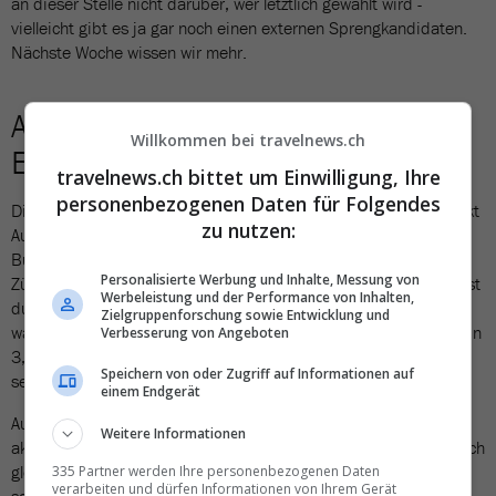
an dieser Stelle nicht darüber, wer letztlich gewählt wird -
vielleicht gibt es ja gar noch einen externen Sprengkandidaten.
Nächste Woche wissen wir mehr.
Auch in der Schweiz stehen
Willkommen bei travelnews.ch
Entscheidungen an
travelnews.ch bittet um Einwilligung, Ihre
personenbezogenen Daten für Folgendes
Die Entscheidung von nächster Woche hat natürlich auch indirekt
zu nutzen:
Auswirkungen auf die Schweiz - insbesondere, falls Ingo
Burmester zum Zug kommt, welcher Vorgesetzter von Dieter
Personalisierte Werbung und Inhalte, Messung von
Zümpel ist. Der beliebte CEO von DER Touristik Suisse hat längst
Werbeleistung und der Performance von Inhalten,
durchblicken lassen, dass er das Unternehmen verlassen wird -
Zielgruppenforschung sowie Entwicklung und
wann dies der Fall sein wird, behält er jedoch noch für sich. Ob in
Verbesserung von Angeboten
3, 6 oder 12 Monaten: Natürlich fragt man sich bereits, wer an
Speichern von oder Zugriff auf Informationen auf
seine Stelle treten wird.
einem Endgerät
Auch hier dürften die ersten Nachfolgerränge primär aus
Weitere Informationen
aktuellem Personal bestehen. Berechtigte Hoffnungen dürfen sich
gleich mehrere Personen aus der Kuoni-Führungsriege machen,
335 Partner werden Ihre personenbezogenen Daten
verarbeiten und dürfen Informationen von Ihrem Gerät