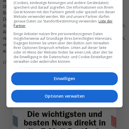
sofern sie denn überhaupt den Chefsessel wollen. Also etwa
(Cookies, eindeutige Kennungen und andere Gerätedaten)
Olivier Weiss (CFO), aber auch Annette Kreczy (CSO), Verda
speichern und darauf zugreifen. Die Informationen von Ihrem
Gerät können mit den Partnern geteilt oder speziell von dieser
Birinci-Reed (CTO) oder André Plöger (Chief Corporate
Website verwendet werden. Wir und unsere Partner dürfen
Development & Marketing). Auch da ist nicht auszuschliessen,
genaue Daten zur Standortbestimmung verwenden.
Liste der
dass externe «Sprengkandidaten» diesen kleinen Kreis erweitern.
Partner
Allerdings sind erfahrene touristische Spitzenkräfte inzwischen
Einige Anbieter nutzen Ihre personenbezogenen Daten
recht dünn gesät. Und solange nicht klar ist, wann Zümpel abtritt,
möglicherweise auf Grundlage ihres berechtigten Interesses.
Dagegen können Sie unten über den Button zum Verwalten
verhalten sich die potenziellen Kandidaten zumindest nach
Ihrer Optionen Einspruch erheben. Unten auf dieser Seite
aussen hin auch noch ruhig.
oder im Menü der Website finden Sie einen Link, über den Sie
die Einwilligung in die Datenschutz- und Cookie-Einstellungen
(JCR)
verwalten oder widerrufen können.
Einwilligen
Optionen verwalten
Die wichtigsten und
besten News direkt in