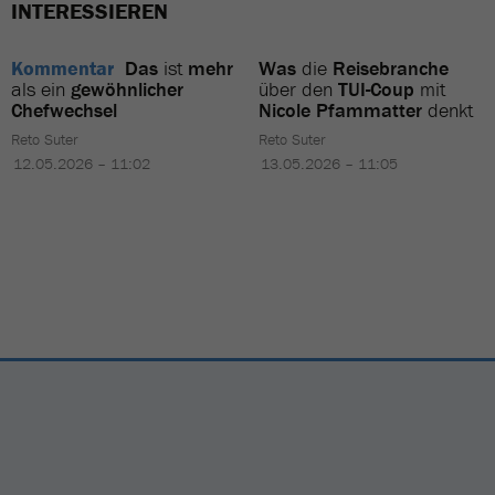
INTERESSIEREN
Kommentar
Das
ist
mehr
Was
die
Reisebranche
als ein
gewöhnlicher
über den
TUI-Coup
mit
Chefwechsel
Nicole Pfammatter
denkt
Reto Suter
Reto Suter
12.05.2026 – 11:02
13.05.2026 – 11:05