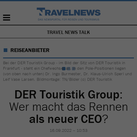
TRAVEL NEWS TALK
NAVIGATION
ÜBERSPRINGEN
REISEANBIETER
Bei der DER Touristik Group - im Bild der Sitz von DER Touristik in
Frankfurt - steht ein Chefwechsel an. In den Pole-Positionen liegen
(von oben nach unten) Dr. Ingo Burmester, Dr. Klaus-Ulrich Sperl und
Leif Vase Larsen. Bildmontage: TN/Bilder (c) DER Touristik
DER Touristik Group
:
Wer macht das Rennen
als neuer CEO
?
16.09.2022 – 10:53