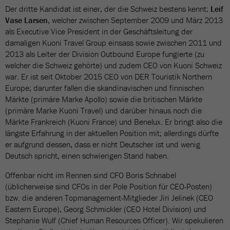
Der dritte Kandidat ist einer, der die Schweiz bestens kennt:
Leif
Vase Larsen
, welcher zwischen September 2009 und März 2013
als Executive Vice President in der Geschäftsleitung der
damaligen Kuoni Travel Group einsass sowie zwischen 2011 und
2013 als Leiter der Division Outbound Europe fungierte (zu
welcher die Schweiz gehörte) und zudem CEO von Kuoni Schweiz
war. Er ist seit Oktober 2015 CEO von DER Touristik Northern
Europe; darunter fallen die skandinavischen und finnischen
Märkte (primäre Marke Apollo) sowie die britischen Märkte
(primäre Marke Kuoni Travel) und darüber hinaus noch die
Märkte Frankreich (Kuoni France) und Benelux. Er bringt also die
längste Erfahrung in der aktuellen Position mit; allerdings dürfte
er aufgrund dessen, dass er nicht Deutscher ist und wenig
Deutsch spricht, einen schwierigen Stand haben.
Offenbar nicht im Rennen sind CFO Boris Schnabel
(üblicherweise sind CFOs in der Pole Position für CEO-Posten)
bzw. die anderen Topmanagement-Mitglieder Jiri Jelinek (CEO
Eastern Europe), Georg Schmickler (CEO Hotel Division) und
Stephanie Wulf (Chief Human Resources Officer). Wir spekulieren