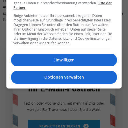
Doch es stehen noch weitere Fragezeichen im Raum: das
genaue Daten zur Standortbestimmung verwenden.
Liste der
Ausmass und die Auswirkungen der Energiekrise, die Inflation
Partner
sowie die Ungewissheit über eine mögliche Rückkehr der Corona-
Einige Anbieter nutzen Ihre personenbezogenen Daten
Pandemie und der damit verbundenen Einreisehürden.
möglicherweise auf Grundlage ihres berechtigten Interesses.
Dagegen können Sie unten über den Button zum Verwalten
Ihrer Optionen Einspruch erheben. Unten auf dieser Seite
oder im Menü der Website finden Sie einen Link, über den Sie
die Einwilligung in die Datenschutz- und Cookie-Einstellungen
verwalten oder widerrufen können.
Einwilligen
Die wichtigsten und
Optionen verwalten
besten News direkt in
Ihr E‑Mail-Postfach
Täglich oder wöchentlich, mit mehr Insights oder
weniger. Bei Travel­news haben Sie die Wahl.
NEWSLETTER ENTDECKEN