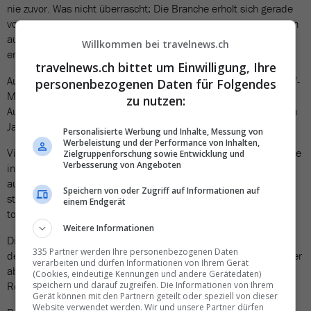
nie zuvor. Was nicht überrascht: Die Branche erholt sich gerade
von der schlimmsten Krise seit dem 2. Weltkrieg und geht davon
aus, 2023 etwa ein Geschäftsvolumen von 85-90% von 2019 zu
Willkommen bei travelnews.ch
erreichen.
travelnews.ch bittet um Einwilligung, Ihre
Auch die
Ergebnisse der Allianz-Studie
, die an der heutigen SRV-
personenbezogenen Daten für Folgendes
Medienkonferenz präsentiert wurden, zeigen einen deutlichen
zu nutzen:
Aufwärtstrend: das Nachfragewachstum bei Ferien ist in diesem
Jahr um 35 bis 40 Prozent höher als im Vorjahr.
Personalisierte Werbung und Inhalte, Messung von
Werbeleistung und der Performance von Inhalten,
Viele Reiseunternehmen planen den Personalbestand wieder wie
Zielgruppenforschung sowie Entwicklung und
Verbesserung von Angeboten
in Zeiten vor der Pandemie und bisweilen auch darüber hinaus
aufzustocken – sofern sie Mitarbeitende finden. Reisebüros
Speichern von oder Zugriff auf Informationen auf
stehen hier vor einem ähnlichen Wachstumshemmer wie andere
einem Endgerät
touristische Dienstleister. Der Fachkräftemangel ist gross.
Weitere Informationen
Die Personalsituation analysierte Prof. Dr. Christian Laesser von
335 Partner werden Ihre personenbezogenen Daten
der Universität St. Gallen: «Mittelgrosse Reisebüros könnten eher
verarbeiten und dürfen Informationen von Ihrem Gerät
abnehmen zugunsten der ganz kleinen und der grossen
(Cookies, eindeutige Kennungen und andere Gerätedaten)
speichern und darauf zugreifen. Die Informationen von Ihrem
Reisebüros.»
Gerät können mit den Partnern geteilt oder speziell von dieser
Website verwendet werden. Wir und unsere Partner dürfen