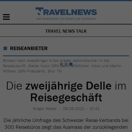
TRAVEL NEWS TALK
NAVIGATION
ÜBERSPRINGEN
REISEANBIETER
Blicken nach zweijähriger Krise wieder optimistischer in die
Reisezukunft: Walter Kunz (SRV-Geschäftsführer, links) und Martin
Wittwer (SRV-Präsident). Bild: TN
Die
zweijährige Delle
im
Reisegeschäft
Gregor Waser
08.09.2022 – 10:41
Die jährliche Umfrage des Schweizer Reise-Verbands bei
300 Reisebüros zeigt das Ausmass der zurückliegenden