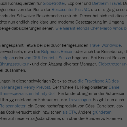
auch Konsequenzen für
Globetrotter
, Explorer und
Diethelm Travel
. D
abgesehen von der Pleite der
Reisecenter Plus AG
, die einzige grösser
fonds der Schweizer Reisebranche umtrieb. Dieser hat sich mit diese
chte nun endlich eine klare und moderne Gesetzgebung im Umgang
ndengeldabsicherungen sehen,
wie Garantiefonds-Chef Marco Amos b
n angespannt - etwa bei der zuvor kerngesunden
Travel Worldwide
.
berwechseln, etwa bei
Belpmoos Reisen
oder auch bei Reisebüros, d
otelplan
oder
von DER Touristik Suisse
begaben. Bei Knecht Reisen
ührungsstruktur
- und den Abgang diverser Manager.
Globetrotter u
eil zusammen.
gen in dieser schwierigen Zeit - so etwa
die Travelzone AG des
lan-Managers Kenny Prevost
. Der frühere TUI-Regionalleiter
Daniel
reisespezialisten Infinity Golf
. Ein länderübergreifender Autoreisen-
lattbrugg entstand im Februar mit der
Traveleague
. Es gibt nun auch
-Reiseanbieter
, ein Gemeinschaftsprodukt von Gössi Carreisen, car-
as Cook versucht sich inzwischen
als OTA
. Andere
gründeten
zten auf neue Ertragsstandbeine, um über die Runden zu kommen.