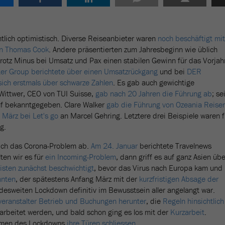
lich optimistisch. Diverse Reiseanbieter waren
noch beschäftigt mit
von Thomas Cook
. Andere präsentierten zum Jahresbeginn wie üblich
rotz Minus bei Umsatz und Pax einen stabilen Gewinn für das Vorjah
ter Group berichtete über einen Umsatzrückgang
und bei
DER
sich erstmals über schwarze Zahlen
. Es gab auch gewichtige
Wittwer, CEO von TUI Suisse,
gab nach 20 Jahren die Führung ab
; se
f bekanntgegeben. Clare Walker
gab die Führung von Ozeania Reise
 März bei Let's go
an Marcel Gehring. Letztere drei Beispiele waren f
g.
sich das Corona-Problem ab.
Am 24. Januar
berichtete Travelnews
lten wir es für
ein Incoming-Problem
, dann griff es auf ganz Asien übe
listen zunächst beschwichtigt
, bevor das Virus nach Europa kam und
nnten
, der spätestens Anfang März mit der
kurzfristigen Absage der
esweiten Lockdown definitiv im Bewusstsein aller angelangt war.
veranstalter Betrieb und Buchungen herunter
, die
Regeln hinsichtlich
rbeitet werden, und bald schon ging es los mit der
Kurzarbeit
.
hmen des Lockdowns
ihre Türen schliessen
.