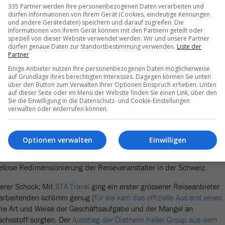
ar die Freude von kurzer Dauer - Travelnews hatte schon im Mai von
335 Partner werden Ihre personenbezogenen Daten verarbeiten und
dürfen Informationen von Ihrem Gerät (Cookies, eindeutige Kennungen
rochen - denn das Bundesamt für Gesundheit publizierte
anfangs Jul
und andere Gerätedaten) speichern und darauf zugreifen. Die
disch erscheinende «Risikoländer-Liste»
, worauf Länder zu finden
Informationen von Ihrem Gerät können mit den Partnern geteilt oder
r Heimreise eine zehntägige Quarantänepflicht mit sich zog - in den
speziell von dieser Website verwendet werden. Wir und unsere Partner
dürfen genaue Daten zur Standortbestimmung verwenden.
Liste der
em Reiseverbot gleich. Dagegen regte sich rasch Widerstand, doch d
Partner
uch wenn schon früh klar war, dass diese
praktisch wirkungslos ist
. Ab
Einige Anbieter nutzen Ihre personenbezogenen Daten möglicherweise
 die Corona-Zahlen innerhalb der Schweiz dermassen zu explodiere
auf Grundlage ihres berechtigten Interesses. Dagegen können Sie unten
ossbritannien
oder
Dänemark
schon bald keine Schweizer mehr bei
über den Button zum Verwalten Ihrer Optionen Einspruch erheben. Unten
 Schweizer nun auf den Risikoländerlisten im Ausland aufzutauchen
auf dieser Seite oder im Menü der Website finden Sie einen Link, über den
Sie die Einwilligung in die Datenschutz- und Cookie-Einstellungen
negativ auf die Nachfrage auswirkte.
verwalten oder widerrufen können.
amen trotz der vermeintlichen Morgenröte nur negative Zeichen. In
n Abbau-Meldungen. Den Auftakt mit der Kommunikation der Abbauplä
Optionen verwalten
Einwilligen
on
Globetrotter
und
Knecht Reisen
; im Juli kommunizierten dann auch
FTI Schweiz
erst später
) und im August folgte noch
DER Touristik
iellose Redimensionierung der Reiseveranstalter in der Schweiz.
erer Schock: Mit
STA Travel
ging ein erster grösserer Reiseanbieter
itarbeitenden schlimm genug (
für sie kam das offizielle Aus erst einen
die Art und Weise der Geschäftsaufgabe und der Mangel an
ächsstoff sorgten. Der
Ausstieg der Diethelm Keller Group aus dem