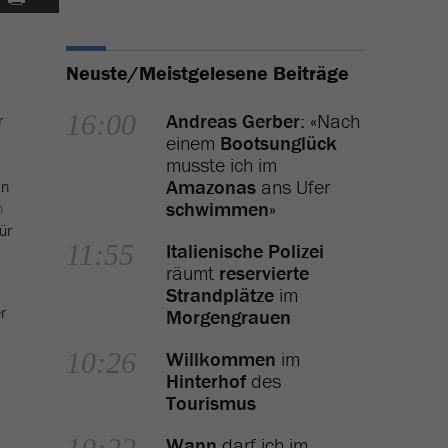
Neuste/Meistgelesene Beiträge
16:00
Andreas Gerber
: «Nach
r
einem
Bootsunglück
musste ich im
Amazonas
ans Ufer
in
schwimmen
»
n
ür
11:55
Italienische Polizei
räumt
reservierte
Strandplätze
im
r
Morgengrauen
10:26
Willkommen
im
Hinterhof
des
Tourismus
Wann
darf ich im