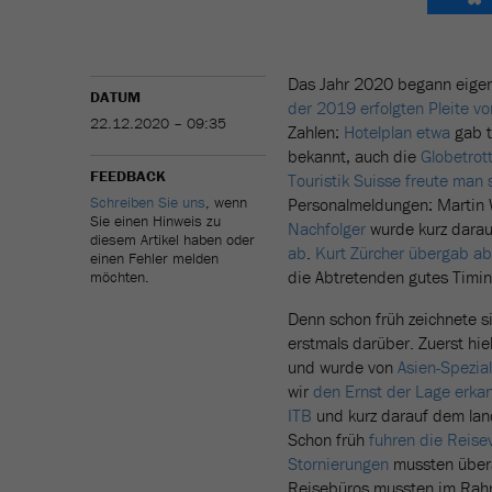
Das Jahr 2020 begann eigent
DATUM
der 2019 erfolgten Pleite 
22.12.2020 – 09:35
Zahlen:
Hotelplan etwa
gab t
bekannt, auch die
Globetrot
FEEDBACK
Touristik Suisse freute man 
Schreiben Sie uns
, wenn
Personalmeldungen: Martin 
Sie einen Hinweis zu
Nachfolger
wurde kurz darau
diesem Artikel haben oder
ab
.
Kurt Zürcher übergab ab
einen Fehler melden
die Abtretenden gutes Timin
möchten.
Denn schon früh zeichnete 
erstmals darüber. Zuerst hie
und wurde von
Asien-Spezia
wir
den Ernst der Lage erka
ITB
und kurz darauf dem land
Schon früh
fuhren die Reise
Stornierungen
mussten übera
Reisebüros mussten im Ra