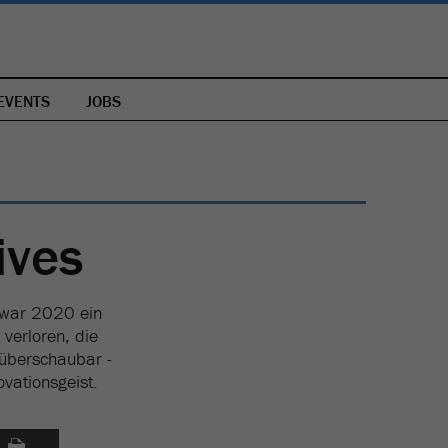
EVENTS
JOBS
ives
r war 2020 ein
 verloren, die
 überschaubar -
vationsgeist.