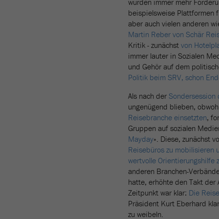
wurden immer mehr Forderung
beispielsweise Plattformen 
aber auch vielen anderen wi
Martin Reber von Schär Rei
Kritik - zunächst
von Hotelp
immer lauter in Sozialen Med
und Gehör auf dem politisch
Politik beim SRV, schon Ende
Als nach der
Sondersession 
ungenügend blieben, obwoh
Reisebranche einsetzten
, f
Gruppen auf sozialen Medien
Mayday
». Diese, zunächst 
Reisebüros zu mobilisieren 
wertvolle Orientierungshilfe 
anderen Branchen-Verbänden
hatte, erhöhte den Takt der
Zeitpunkt war klar:
Die Reis
Präsident Kurt Eberhard kla
zu weibeln.