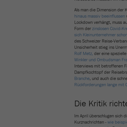
Als man die Dimension der 
hinaus massiv beeinflussen
w
Lockdown verhängt, muss auc
Form der
zinslosen Covid-Kr
sich Kleinunternehmer schon 
des Schweizer Reise-Verba
Unsicherheit stieg ins Unerm
Rolf Metz,
der eine speziell
Winkler und Ombudsman Fr
Interviews mit betroffenen F
Dampfkochtopf der Reisebr
Branche
, und auch die schn
Rückforderungen lange mit Gu
Die Kritik rich
Im April überschlugen sich 
Kurznachrichten -
wie beispi