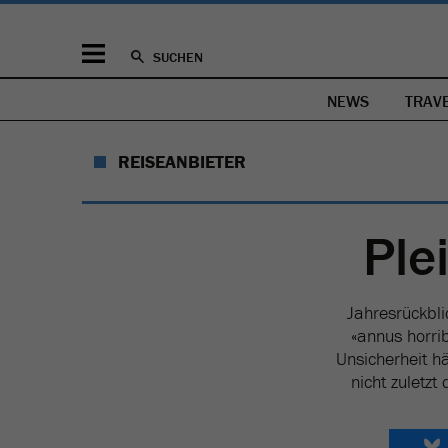
SUCHEN
NEWS
TRAV
REISEANBIETER
Ple
Jahresrückbli
«annus horrib
Unsicherheit h
nicht zuletz