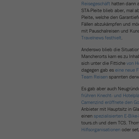
Reisegeschäft
hatten dann 
STA-Pleite blieb aber, mal 
Pleite, welche den Garantie
Fällen abzukämpfen und mö
mit Pauschalreisen und Ku
Travelnews festhielt
.
Anderswo blieb die Situatio
Mancherorts kam es zu Inha
sich unter die Fittiche
von H
dagegen gab es
eine neue F
Team Reisen
spannten derw
Es gab aber auch Neugründun
frühren Knecht- und Hotelp
Camenzind eröffnete den Golf
Anbieter mit Hauptsitz in G
einen
spezialisierten E-Bike
tours.ch und dem TCS. Thom
Hilfsorganisationen
oder set