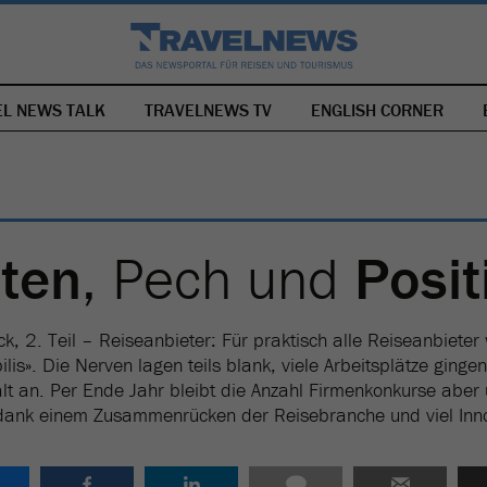
EL NEWS TALK
TRAVELNEWS TV
NAVIGATION
ENGLISH CORNER
ÜBERSPRINGEN
iten
, Pech und
Posit
ck, 2. Teil – Reiseanbieter: Für praktisch alle Reiseanbiete
ilis». Die Nerven lagen teils blank, viele Arbeitsplätze gingen
ält an. Per Ende Jahr bleibt die Anzahl Firmenkonkurse aber
t dank einem Zusammenrücken der Reisebranche und viel Inno