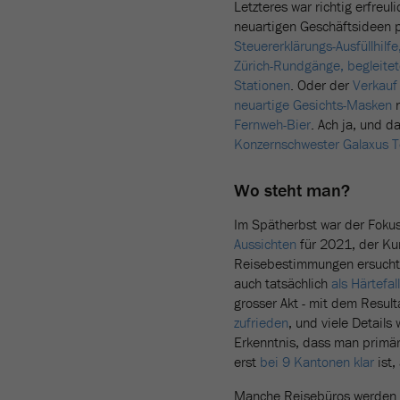
Letzteres war richtig erfreul
neuartigen Geschäftsideen 
Steuererklärungs-Ausfüllhilf
Zürich-Rundgänge, begleitet
Stationen
. Oder der
Verkauf
neuartige Gesichts-Masken
n
Fernweh-Bier
. Ach ja, und 
Konzernschwester Galaxus T
Wo steht man?
Im Spätherbst war der Fokus 
Aussichten
für 2021, der Ku
Reisebestimmungen ersuchte
auch tatsächlich
als Härtefal
grosser Akt - mit dem Resul
zufrieden
, und viele Details
Erkenntnis, dass man primä
erst
bei 9 Kantonen klar
ist,
Manche Reisebüros werden w