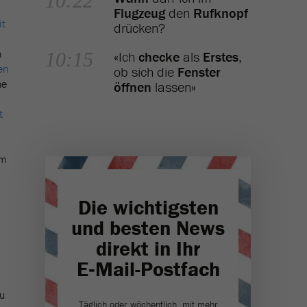
10:22
Flugzeug
den
Rufknopf
it
drücken?
n
10:15
«Ich
checke
als
Erstes
,
en
ob sich die
Fenster
ne
öffnen
lassen»
t
im
Die wichtigsten
und besten News
direkt in Ihr
E‑Mail-Postfach
zu
Täglich oder wöchentlich, mit mehr