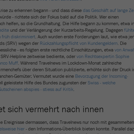
Krise zu erkennen begann - und dass diese
das Geschäft auf lange Ze
ürde - richtete sich der Fokus bald auf die Politik. Wer einen
h helfen, so die Grundhaltung. Die Hilfe begann zu kommen, etwa i
edite
und der Verlängerung der Kurzarbeits-Regelung. Dagegen
fühlt
früh diskriminiert
. Auch wurden erste Forderungen laut, wie etwa je
nds (SRV) wegen der
Rückzahlungspflicht von Kundengeldern
. Die
essliche - es folgten erste rechtliche Einschätzungen, etwa
von Anwal
e SRV-Helpline zeitweise bediente, oder
von Rechtsexpertin Sophie
anco Muff
. Während Travelnews im Lockdown-Monat zahlreiche
irmenchefs über deren Situation publizierte, erhöhte sich der Druck 
anchen-Gemüter: Vermutet wurde eine
Bevorzugung der Incoming-
ell geleistete Hilfe des Bundes zugunsten der
Swiss - welche
tscheinen abspies - stiess auf Kritik
.
tet sich vermehrt nach innen
die Ereignisse dermassen, dass Travelnews nur noch mit gesammelten
elsweise hier
- den Informations-Überblick bieten konnte. Parallel da