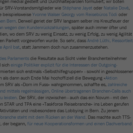
en medial gestellt und Durchhalteparolen formuliert; wir boten
für SRV-Vorstandsmitglieder wie
Stéphane Jayet
oder
Natalie Dové
,
e beispielsweise
Yvonne Walser Georgy vom Reisebüros Tödi
oder
sen Bern
. Derweil geriet der SRV langsam selber ins Kreuzfeuer der
lan wegen den Kundenrückzahlungen
, später auch immer öfter und
ien, wo dem SRV zu wenig Einsatz, zu wenig Erfolg, zu wenig Agilität
en Parkett vorgeworfen wurde. So sehr, dass
André Lüthi, Ressortleit
 April bat
, statt Jammern doch nun zusammenzustehen.
des Parlaments
die Resultate aus Sicht vieler Branchenteilnehmer
l sich
einige Politiker explizit für die Interessen der Outgoing-
ormierten sich erstmals «Selbsthilfegruppen» - sowohl in geschlossene
 als dann auch Ende Mai hochoffiziell die Bewegung «
Aktion
vom SRV als «Dorn im Fuss» wahrgenommen, schaffte es,
zahlreiche
und mittels regelmässigen, Online übertragenen Branchen-Calls auch
zu leisten
. Der SRV, der inzwischen - auch das ein Novum - mit den
 STAR und TPA eine «Taskforce Reisebranche» ins Leben gerufen
 Aktivitäten und insbesondere das Lobbying in Bern. Zu jenem
ebranche steht mit dem Rücken an der Wand
. Das machte auch TTS-
r, der begann,
für neue Kooperationsformen und einen Dachverband