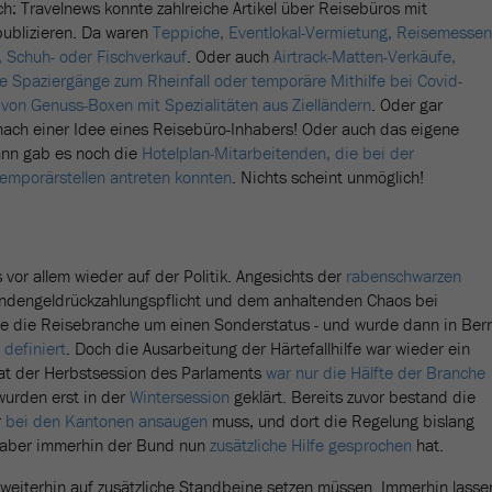
ich: Travelnews konnte zahlreiche Artikel über Reisebüros mit
publizieren. Da waren
Teppiche, Eventlokal-Vermietung, Reisemessen
e, Schuh- oder Fischverkauf
. Oder auch
Airtrack-Matten-Verkäufe,
e Spaziergänge zum Rheinfall oder temporäre Mithilfe bei Covid-
 von Genuss-Boxen mit Spezialitäten aus Zielländern
. Oder gar
ach einer Idee eines Reisebüro-Inhabers! Oder auch das eigene
dann gab es noch die
Hotelplan-Mitarbeitenden, die bei der
emporärstellen antreten konnten
. Nichts scheint unmöglich!
vor allem wieder auf der Politik. Angesichts der
rabenschwarzen
ndengeldrückzahlungspflicht und dem anhaltenden Chaos bei
 die Reisebranche um einen Sonderstatus - und wurde dann in Ber
l definiert
. Doch die Ausarbeitung der Härtefallhilfe war wieder ein
tat der Herbstsession des Parlaments
war nur die Hälfte der Branche
 wurden erst in der
Wintersession
geklärt. Bereits zuvor bestand die
r
bei den Kantonen ansaugen
muss, und dort die Regelung bislang
 aber immerhin der Bund nun
zusätzliche Hilfe gesprochen
hat.
eiterhin auf zusätzliche Standbeine setzen müssen. Immerhin lasse