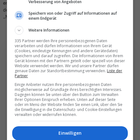
Verbesserung von Angeboten
entspräche. Angesichts zu befürchtender Kapazitäts-Engpässe
der Schiene erscheint eine solche Antwort auf die touristische
Speichern von oder Zugriff auf Informationen auf
„Massen-Ein- und Umherfahrt“ prüfenswert.
einem Endgerät
Weitere Informationen
335 Partner werden Ihre personenbezogenen Daten
verarbeiten und dürfen Informationen von Ihrem Gerät
(Cookies, eindeutige Kennungen und andere Gerätedaten)
speichern und darauf zugreifen. Die Informationen von Ihrem
Gerät können mit den Partnern geteilt oder speziell von dieser
Website verwendet werden. Wir und unsere Partner dürfen
Die wichtigsten und
genaue Daten zur Standortbestimmung verwenden.
Liste der
Partner
besten News direkt in
Einige Anbieter nutzen Ihre personenbezogenen Daten
Ihr E‑Mail-Postfach
möglicherweise auf Grundlage ihres berechtigten Interesses.
Dagegen können Sie unten über den Button zum Verwalten
Ihrer Optionen Einspruch erheben. Unten auf dieser Seite
oder im Menü der Website finden Sie einen Link, über den Sie
Täglich oder wöchentlich, mit mehr Insights oder
die Einwilligung in die Datenschutz- und Cookie-Einstellungen
verwalten oder widerrufen können.
weniger. Bei Travel­news haben Sie die Wahl.
Einwilligen
NEWSLETTER ENTDECKEN