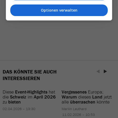
Optionen verwalten
DAS KÖNNTE SIE AUCH
INTERESSIEREN
Diese
Event-Highlights
hat
Vergessenes
Europa:
die
Schweiz
im
April 2026
Warum
dieses
Land
jetzt
zu
bieten
alle
überraschen
könnte
02.04.2026 – 13:30
Marilin Leuthard
11.02.2026 – 10:53