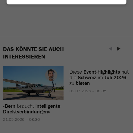
DAS KÖNNTE SIE AUCH
INTERESSIEREN
Diese
Event-Highlights
hat
die
Schweiz
im
Juli 2026
zu
bieten
02.07.2026 – 08:35
«
Bern
braucht
intelligente
Direktverbindungen
»
21.05.2026 – 08:30