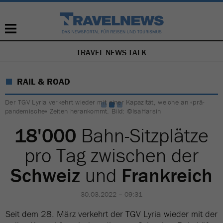
TRAVEL NEWS TALK
NAVIGATION
ÜBERSPRINGEN
RAIL & ROAD
Der TGV Lyria verkehrt wieder mit einer Kapazität, welche an «prä-
pandemische» Zeiten herankommt. Bild: ©IsaHarsin
18'000
Bahn-Sitzplätze
pro Tag zwischen der
Schweiz
und
Frankreich
30.03.2022 – 09:31
Seit dem 28. März verkehrt der TGV Lyria wieder mit der