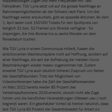
doppelstöckigen Zügen und mehr Frequenzen mit Takt-
Fahrplänen. TGV Lyria setzt voll auf die grosse Nachfrage an
Bahnreisemöglichkeiten ab der Schweiz nach Paris. Um die
Nachfrage weiter anzukurbeln, gibt es spezielle Aktionen: Ab dem
1. April seien rund 150'000 Tickets für den Spottpreis von
lediglich 31 bzw. 52 Franken pro Strecke verfügbar - für
diejenigen, die ihre Abreise bis zu sechs Monate vor dem
Reisedatum buchen.
WIe TGV Lyria in einem Communiqué mitteilt, fussen die
ambitionierten Wachstumspläne nicht auf Hoffnung, sondern auf
einer Nachfrage, die seit der Aufhebung der meisten Covid-
Beschränkungen wieder massiv zugenommen hat. Zudem
erwartet TGV Lyria auch deutlich höheren Zuspruch von Seiten
der Geschäftskunden: Trotz der Möglichkeit von
Videokonferenzen habe die Zahl der Geschäftsreisenden
im März 2022 bereits wieder 85 Prozent des
Verkehrsaufkommens 2019 erreicht, obwohl nicht alle Züge
fuhren und die beruflichen Veranstaltungen (Messen usw.) noch
begrenzt waren. Ein geschätzter Vorteil ist hierbei natürlich, dass
laut TGV Lyria 83 Prozent der Gesamtreisezeit für Arbeit zur