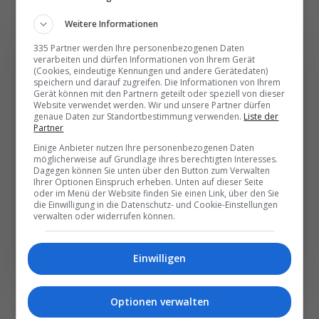
Weitere Informationen
335 Partner werden Ihre personenbezogenen Daten
verarbeiten und dürfen Informationen von Ihrem Gerät
(Cookies, eindeutige Kennungen und andere Gerätedaten)
speichern und darauf zugreifen. Die Informationen von Ihrem
Die wichtigsten und
Gerät können mit den Partnern geteilt oder speziell von dieser
Website verwendet werden. Wir und unsere Partner dürfen
besten News direkt in
genaue Daten zur Standortbestimmung verwenden.
Liste der
Ihr E‑Mail-Postfach
Partner
Einige Anbieter nutzen Ihre personenbezogenen Daten
möglicherweise auf Grundlage ihres berechtigten Interesses.
Täglich oder wöchentlich, mit mehr Insights oder
Dagegen können Sie unten über den Button zum Verwalten
Ihrer Optionen Einspruch erheben. Unten auf dieser Seite
weniger. Bei Travel­news haben Sie die Wahl.
oder im Menü der Website finden Sie einen Link, über den Sie
die Einwilligung in die Datenschutz- und Cookie-Einstellungen
verwalten oder widerrufen können.
NEWSLETTER ENTDECKEN
Einwilligen
Optionen verwalten