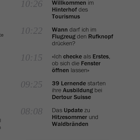
10:26
Willkommen
im
Hinterhof
des
Tourismus
10:22
Wann
darf ich im
te
Flugzeug
den
Rufknopf
drücken?
10:15
«Ich
checke
als
Erstes
,
ob sich die
Fenster
öffnen
lassen»
09:25
39 Lernende
starten
ihre
Ausbildung
bei
Dertour Suisse
08:08
Das
Update
zu
Hitzesommer
und
l
Waldbränden
m