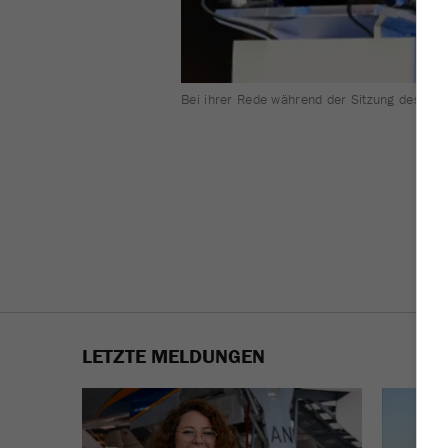
Bei ihrer Rede während der Sitzung des UN 
LETZTE MELDUNGEN