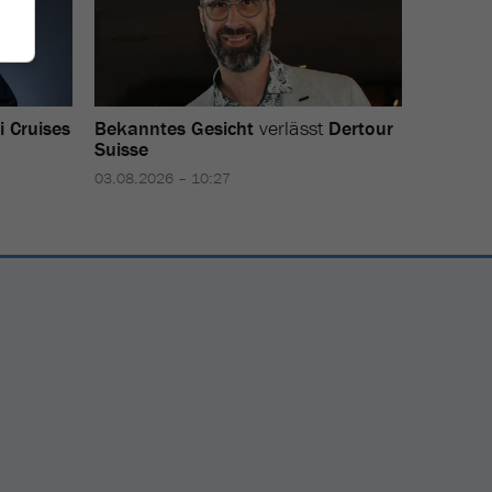
 Cruises
Bekanntes Gesicht
verlässt
Dertour
Stabsü
Suisse
Bodens
03.08.2026 – 10:27
29.07.202