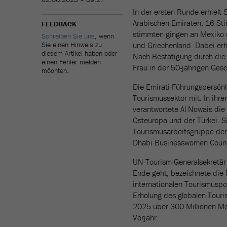
In der ersten Runde erhielt
Arabischen Emiraten, 16 Sti
FEEDBACK
stimmten gingen an Mexiko (
Schreiben Sie uns
, wenn
Sie einen Hinweis zu
und Griechenland. Dabei erh
diesem Artikel haben oder
Nach Bestätigung durch die
einen Fehler melden
Frau in der 50-jährigen Ges
möchten.
Die Emirati-Führungspersönli
Tourismussektor mit. In ihre
verantwortete Al Nowais di
Osteuropa und der Türkei. Si
Tourismusarbeitsgruppe der
Dhabi Businesswomen Counci
UN-Tourism-Generalsekretär Z
Ende geht, bezeichnete die 
internationalen Tourismuspo
Erholung des globalen Touri
2025 über 300 Millionen Me
Vorjahr.