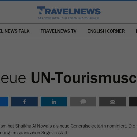
EL NEWS TALK
TRAVELNEWS TV
NAVIGATION
ENGLISH CORNER
ÜBERSPRINGEN
neue
UN-Tourismusc
ism hat Shaikha Al Nowais als neue Generalsekretärin nominiert. Die
ting im spanischen Segovia statt.