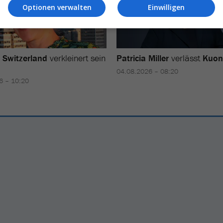
Optionen verwalten
Einwilligen
 Switzerland
verkleinert sein
Patricia Miller
verlässt
Kuoni
04.08.2026 – 08:20
6 – 10:20