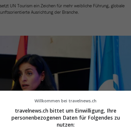
setzt UN Tourism ein Zeichen für mehr weibliche Führung, globale
unftsorientierte Ausrichtung der Branche.
Willkommen bei travelnews.ch
travelnews.ch bittet um Einwilligung, Ihre
personenbezogenen Daten für Folgendes zu
nutzen: