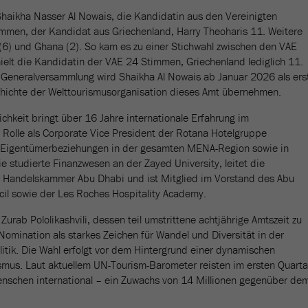
 Shaikha Nasser Al Nowais, die Kandidatin aus den Vereinigten
mmen, der Kandidat aus Griechenland, Harry Theoharis 11. Weitere
6) und Ghana (2). So kam es zu einer Stichwahl zwischen den VAE
ielt die Kandidatin der VAE 24 Stimmen, Griechenland lediglich 11.
 Generalversammlung wird Shaikha Al Nowais ab Januar 2026 als ers
chichte der Welttourismusorganisation dieses Amt übernehmen.
chkeit bringt über 16 Jahre internationale Erfahrung im
r Rolle als Corporate Vice President der Rotana Hotelgruppe
e Eigentümerbeziehungen in der gesamten MENA-Region sowie in
e studierte Finanzwesen an der Zayed University, leitet die
 Handelskammer Abu Dhabi und ist Mitglied im Vorstand des Abu
l sowie der Les Roches Hospitality Academy.
urab Pololikashvili, dessen teil umstrittene achtjährige Amtszeit zu
Nomination als starkes Zeichen für Wandel und Diversität in der
litik. Die Wahl erfolgt vor dem Hintergrund einer dynamischen
smus. Laut aktuellem UN-Tourism-Barometer reisten im ersten Quarta
nschen international – ein Zuwachs von 14 Millionen gegenüber de