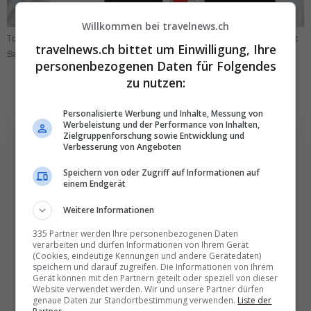
Willkommen bei travelnews.ch
Tobias Markert übernimmt ab April 2025 die Leitung des Euro-Airport
travelnews.ch bittet um Einwilligung, Ihre
Basel-Mulhouse. Bild: EAP
personenbezogenen Daten für Folgendes
zu nutzen:
Personalisierte Werbung und Inhalte, Messung von
Werbeleistung und der Performance von Inhalten,
Zielgruppenforschung sowie Entwicklung und
Verbesserung von Angeboten
Speichern von oder Zugriff auf Informationen auf
Die wichtigsten und
einem Endgerät
besten News direkt in
Weitere Informationen
Ihr E‑Mail-Postfach
335 Partner werden Ihre personenbezogenen Daten
verarbeiten und dürfen Informationen von Ihrem Gerät
(Cookies, eindeutige Kennungen und andere Gerätedaten)
Täglich oder wöchentlich, mit mehr Insights oder
speichern und darauf zugreifen. Die Informationen von Ihrem
weniger. Bei Travel­news haben Sie die Wahl.
Gerät können mit den Partnern geteilt oder speziell von dieser
Website verwendet werden. Wir und unsere Partner dürfen
genaue Daten zur Standortbestimmung verwenden.
Liste der