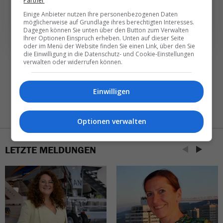
Partner
NEWSLETTER ENTDECKEN
Einige Anbieter nutzen Ihre personenbezogenen Daten
möglicherweise auf Grundlage ihres berechtigten Interesses.
Dagegen können Sie unten über den Button zum Verwalten
Ihrer Optionen Einspruch erheben. Unten auf dieser Seite
oder im Menü der Website finden Sie einen Link, über den Sie
die Einwilligung in die Datenschutz- und Cookie-Einstellungen
verwalten oder widerrufen können.
Einwilligen
Optionen verwalten
LETZTE MELDUNGEN