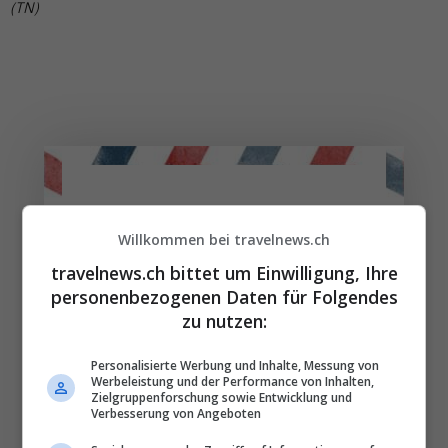
(TN)
Die wichtigsten und
Willkommen bei travelnews.ch
besten News direkt in
travelnews.ch bittet um Einwilligung, Ihre
Ihr E‑Mail-Postfach
personenbezogenen Daten für Folgendes
zu nutzen:
Täglich oder wöchentlich, mit mehr Insights oder
weniger. Bei Travel­news haben Sie die Wahl.
Personalisierte Werbung und Inhalte, Messung von
Werbeleistung und der Performance von Inhalten,
Zielgruppenforschung sowie Entwicklung und
Verbesserung von Angeboten
NEWSLETTER ENTDECKEN