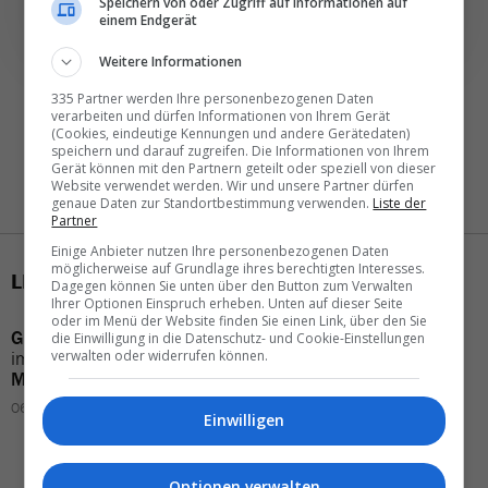
Speichern von oder Zugriff auf Informationen auf
einem Endgerät
Weitere Informationen
335 Partner werden Ihre personenbezogenen Daten
verarbeiten und dürfen Informationen von Ihrem Gerät
(Cookies, eindeutige Kennungen und andere Gerätedaten)
speichern und darauf zugreifen. Die Informationen von Ihrem
Gerät können mit den Partnern geteilt oder speziell von dieser
Website verwendet werden. Wir und unsere Partner dürfen
genaue Daten zur Standortbestimmung verwenden.
Liste der
Partner
Einige Anbieter nutzen Ihre personenbezogenen Daten
möglicherweise auf Grundlage ihres berechtigten Interesses.
LETZTE MELDUNGEN
Dagegen können Sie unten über den Button zum Verwalten
Ihrer Optionen Einspruch erheben. Unten auf dieser Seite
oder im Menü der Website finden Sie einen Link, über den Sie
Grecotel
verstärkt
Vertrieb
Aviareps Switzerland
die Einwilligung in die Datenschutz- und Cookie-Einstellungen
im
deutschsprachigen
verkleinert sein
Team
verwalten oder widerrufen können.
Markt
04.08.2026 – 10:20
06.08.2026 – 07:03
Einwilligen
Optionen verwalten