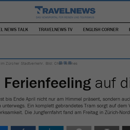
EL NEWS TALK
TRAVELNEWS TV
NAVIGATION
ENGLISH CORNER
ÜBERSPRINGEN
 im Zürcher Stadtverkehr. Bild: Chair Airlines
t
Ferienfeeling
auf d
 ist bis Ende April nicht nur am Himmel präsent, sondern auc
h unterwegs. Ein komplett gebrandetes Tram sorgt auf dem 
rksamkeit. Die Jungfernfahrt fand am Freitag in Zürich-Nord 