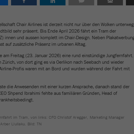
llschaft Chair Airlines ist derzeit nicht nur über den Wolken unterweg
dtbild sehr präsent. Bis Ende April 2026 fährt ein Tram der
BZ) innen und aussen komplett im Chair-Design. Neben Plakatwerbun
sst auf zusätzliche Präsenz im urbanen Alltag.
te am Freitag (23. Januar 2026) eine rund einstündige Jungfernfahrt.
n Zürich, von dort ging es via Oerlikon nach Seebach und wieder
Airline-Profis waren mit an Bord und wurden während der Fahrt mit
ste die Anwesenden mit einer kurzen Ansprache, danach stand der
EO Shpend Ibrahimi fehlte aus familiären Gründen, Head of
rankheitsbedingt.
ernfahrt im Tram, von links: CFO Christof Aregger, Marketing Manager
ber Llullaku. Bild: TN