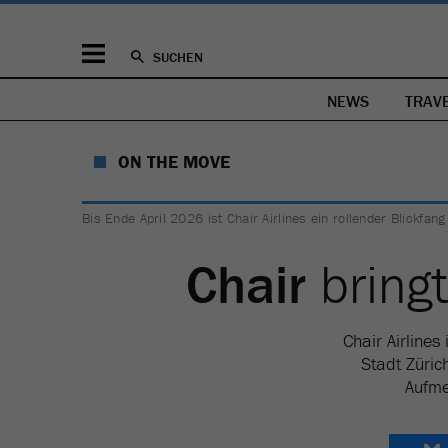
SUCHEN
NEWS
TRAV
ON THE MOVE
Bis Ende April 2026 ist Chair Airlines ein rollender Blickfang
Chair
bring
Chair Airlines
Stadt Züric
Aufme