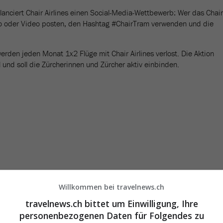
lanciert Chair Airlines einen Social-Media-Wettbewerb: Wer das Chair
to oder Video posten, den Hashtag #ChairTram verwenden und die
rden jeden Monat 1x2 Flüge mit Chair Airlines verlost. Die Aktion
il und soll die Zürcherinnen und Zürcher aktiv einbinden.
Willkommen bei travelnews.ch
travelnews.ch bittet um Einwilligung, Ihre
personenbezogenen Daten für Folgendes zu