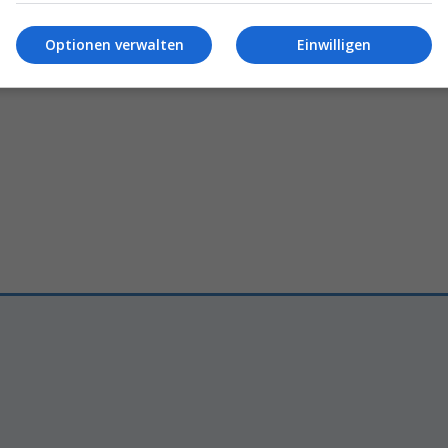
lugziel
von
Easyjet
ab
Zürich
Diese
Event-Highlights
hat d
Schweiz
im
Mai 2026
zu
bi
6 – 10:49
Optionen verwalten
Einwilligen
07.05.2026 – 11:19