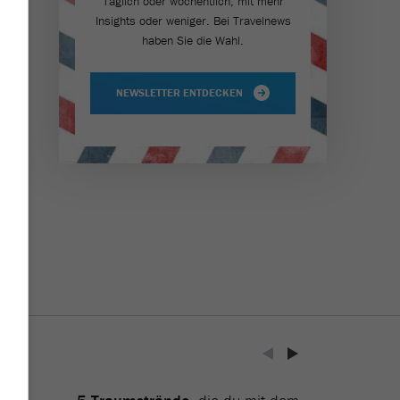
Täglich oder wöchentlich, mit mehr
Insights oder weniger. Bei Travel­news
haben Sie die Wahl.
NEWSLETTER ENTDECKEN