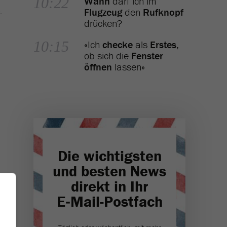
10:22
Wann
darf ich im
Flugzeug
den
Rufknopf
-
drücken?
10:15
«Ich
checke
als
Erstes
,
ob sich die
Fenster
öffnen
lassen»
Die wichtigsten
und besten News
direkt in Ihr
E‑Mail-Postfach