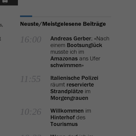
Neuste/Meistgelesene Beiträge
s,
16:00
Andreas Gerber
: «Nach
g
einem
Bootsunglück
musste ich im
Amazonas
ans Ufer
schwimmen
»
11:55
Italienische Polizei
räumt
reservierte
Strandplätze
im
Morgengrauen
10:26
Willkommen
im
Hinterhof
des
Tourismus