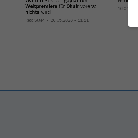
Warum
aus der
geplanten
Neues
F
Weltpremiere
für
Chair
vorerst
16.04.202
nichts
wird
Reto Suter
26.05.2026 – 11:11