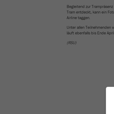
Begleitend zur Trampräsenz 
Tram entdeckt, kann ein Fo
Airline taggen.
Unter allen Teilnehmenden we
läuft ebenfalls bis Ende Apr
(RSU)