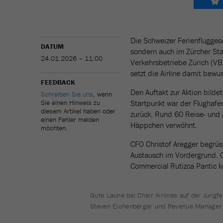
Die Schweizer Ferienfluggese
DATUM
sondern auch im Zürcher Sta
24.01.2026 – 11:00
Verkehrsbetriebe Zürich (V
setzt die Airline damit bewu
FEEDBACK
Den Auftakt zur Aktion bilde
Schreiben Sie uns
, wenn
Sie einen Hinweis zu
Startpunkt war der Flughafe
diesem Artikel haben oder
zurück. Rund 60 Reise- und 
einen Fehler melden
Häppchen verwöhnt.
möchten.
CFO Christof Aregger begrüs
Austausch im Vordergrund. C
Commercial Rutizca Pantic k
Gute Laune bei Chair Airlines auf der Jungf
Steven Eichenberger und Revenue Manager Ar