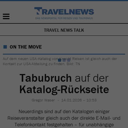
TRAVEL NEWS TALK
NAVIGATION
ÜBERSPRINGEN
ON THE MOVE
Auf dem neuen USA-Katalog von Knecht Reisen ist gleich auch der
Kontakt zur USA-Abteilung zu finden. Bild: TN
Tabubruch
auf der
Katalog-Rückseite
Gregor Waser
14.01.2026 – 10:53
Neuerdings sind auf den Katalogen einiger
Reiseveranstalter gleich auch der direkte E-Mail- und
Telefonkontakt festgehalten – für unabhängige