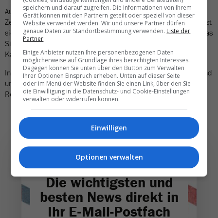
speichern und darauf zugreifen. Die Informationen von Ihrem
Aus Sicht der Veranstalter mag dieser alte Zopf im Online-
Gerät können mit den Partnern geteilt oder speziell von dieser
Zeitalter wohl nicht mehr so relevant erscheinen, schliesslich lässt
Website verwendet werden. Wir und unsere Partner dürfen
genaue Daten zur Standortbestimmung verwenden.
Liste der
sich der Direktkontakt mit wenigen Klicks herausfinden. Doch das
Partner
Signal an die Partnerbüros lautet halt gleichwohl: wir nehmen in
Einige Anbieter nutzen Ihre personenbezogenen Daten
Kauf, dass Kunden am Reisebüro vorbei buchen.
möglicherweise auf Grundlage ihres berechtigten Interesses.
Dagegen können Sie unten über den Button zum Verwalten
Insofern hat Knecht Reisen auf den Reisebüro-Unmut schnell und
Ihrer Optionen Einspruch erheben. Unten auf dieser Seite
unkompliziert reagiert, um auch weiterhin die unabhängigen
oder im Menü der Website finden Sie einen Link, über den Sie
die Einwilligung in die Datenschutz- und Cookie-Einstellungen
Reisebüro-Partner bei Laune zu halten.
verwalten oder widerrufen können.
Einwilligen
Optionen verwalten
Die wichtigsten und
besten News direkt in
Ihr E‑Mail-Postfach