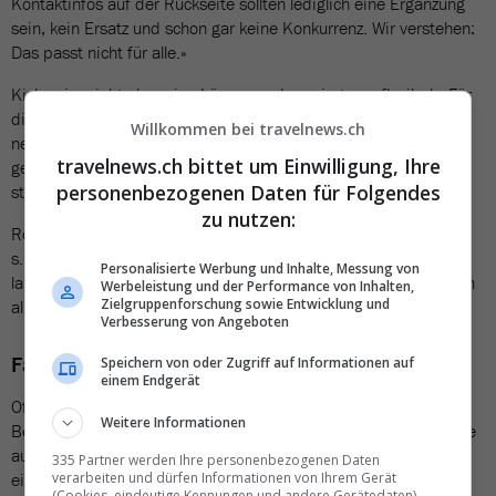
Kontaktinfos auf der Rückseite sollten lediglich eine Ergänzung
sein, kein Ersatz und schon gar keine Konkurrenz. Wir verstehen:
Das passt nicht für alle.»
Kickmaier sieht aber eine Lösung und reagiert nun flexibel: «Für
die Zukunft gibt es zwei Varianten der Katalogrückseite – eine
Willkommen bei travelnews.ch
neutrale ohne Kontaktinfos und eine mit. Und für die bereits
travelnews.ch bittet um Einwilligung, Ihre
gedruckten Ausgaben Glur, USA sowie Neuseeland & Südsee
personenbezogenen Daten für Folgendes
stellen wir auf Wunsch gerne individuelle Aufkleber bereit.»
zu nutzen:
Reisebüros könnten sich dazu direkt bei ihm melden,
s.kickmaier@knecht-reisen.ch. «Wir bedanken uns bei unseren
Personalisierte Werbung und Inhalte, Messung von
langjährigen Partnern für das hilfreiche Feedback und wünschen
Werbeleistung und der Performance von Inhalten,
Zielgruppenforschung sowie Entwicklung und
allen eine erfolgreiche Hochsaison.»
Verbesserung von Angeboten
Fazit
Speichern von oder Zugriff auf Informationen auf
einem Endgerät
Offenbar unterschätzen einige Reiseveranstalter, wie gross die
Weitere Informationen
Bedenken unabhängiger Reisebüros sind, den Kunden Kataloge
auszuhändigen, auf denen der Veranstalter-Direktkontakt
335 Partner werden Ihre personenbezogenen Daten
verarbeiten und dürfen Informationen von Ihrem Gerät
einsehbar ist.
(Cookies, eindeutige Kennungen und andere Gerätedaten)