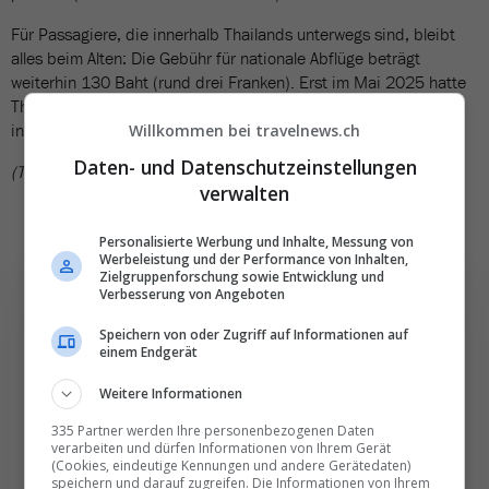
Für Passagiere, die innerhalb Thailands unterwegs sind, bleibt
alles beim Alten: Die Gebühr für nationale Abflüge beträgt
weiterhin 130 Baht (rund drei Franken). Erst im Mai 2025 hatte
Thailand zudem angekündigt, die Fluggastrechte zu stärken,
insbesondere bei Verspätungen und Ausfällen.
Willkommen bei travelnews.ch
Daten- und Datenschutzeinstellungen
(TN)
verwalten
Personalisierte Werbung und Inhalte, Messung von
Werbeleistung und der Performance von Inhalten,
Zielgruppenforschung sowie Entwicklung und
Verbesserung von Angeboten
Speichern von oder Zugriff auf Informationen auf
einem Endgerät
Die wichtigsten und
besten News direkt in
Weitere Informationen
Ihr E‑Mail-Postfach
335 Partner werden Ihre personenbezogenen Daten
verarbeiten und dürfen Informationen von Ihrem Gerät
(Cookies, eindeutige Kennungen und andere Gerätedaten)
speichern und darauf zugreifen. Die Informationen von Ihrem