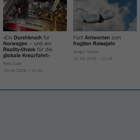
«Ein
Durchbruch
für
Fünf
Antworten
zum
Norwegen
– und ein
fragilen Reisejahr
Reality-Check
für die
Gregor Waser
globale Kreuzfahrt
»
21.04.2026 – 11:04
Reto Suter
10.04.2026 – 10:40