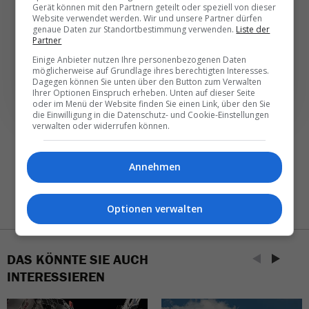
Täglich oder wöchentlich, mit mehr Insights oder
Gerät können mit den Partnern geteilt oder speziell von dieser
weniger. Bei Travel­news haben Sie die Wahl.
Website verwendet werden. Wir und unsere Partner dürfen
genaue Daten zur Standortbestimmung verwenden.
Liste der
Partner
NEWSLETTER ENTDECKEN
Einige Anbieter nutzen Ihre personenbezogenen Daten
möglicherweise auf Grundlage ihres berechtigten Interesses.
Dagegen können Sie unten über den Button zum Verwalten
Ihrer Optionen Einspruch erheben. Unten auf dieser Seite
oder im Menü der Website finden Sie einen Link, über den Sie
die Einwilligung in die Datenschutz- und Cookie-Einstellungen
verwalten oder widerrufen können.
Annehmen
Optionen verwalten
DAS KÖNNTE SIE AUCH
INTERESSIEREN