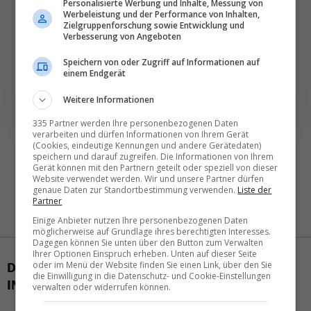
Personalisierte Werbung und Inhalte, Messung von
Täglich oder wöchentlich, mit mehr Insights oder
Werbeleistung und der Performance von Inhalten,
weniger. Bei Travel­news haben Sie die Wahl.
Zielgruppenforschung sowie Entwicklung und
Verbesserung von Angeboten
Speichern von oder Zugriff auf Informationen auf
NEWSLETTER ENTDECKEN
einem Endgerät
Weitere Informationen
335 Partner werden Ihre personenbezogenen Daten
verarbeiten und dürfen Informationen von Ihrem Gerät
(Cookies, eindeutige Kennungen und andere Gerätedaten)
speichern und darauf zugreifen. Die Informationen von Ihrem
Gerät können mit den Partnern geteilt oder speziell von dieser
Website verwendet werden. Wir und unsere Partner dürfen
genaue Daten zur Standortbestimmung verwenden.
Liste der
Partner
Einige Anbieter nutzen Ihre personenbezogenen Daten
möglicherweise auf Grundlage ihres berechtigten Interesses.
Dagegen können Sie unten über den Button zum Verwalten
Ihrer Optionen Einspruch erheben. Unten auf dieser Seite
DAS KÖNNTE SIE AUCH
oder im Menü der Website finden Sie einen Link, über den Sie
die Einwilligung in die Datenschutz- und Cookie-Einstellungen
INTERESSIEREN
verwalten oder widerrufen können.