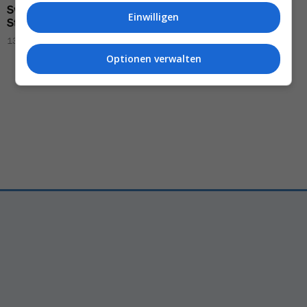
Swiss
verlängert
Dubai-
«Wer
bezahlt
schon
800
Einwilligen
Stopp
bis in den
Herbst
Franken
für einen
anderthalbstündigen
13.05.2026 – 14:19
Flug
?»
Optionen verwalten
Reto Suter
09.07.2026 – 11:09