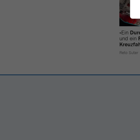
«Ein
Dur
und ein
Kreuzfah
Reto Suter