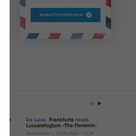
NEWSLETTER ENTDECKEN
Seine
De Luxe
Frankfurts
neues
Luxusrefugium
«
The Florentin
»
7:15
Silvia Schaub
12.05.2026 – 12:29