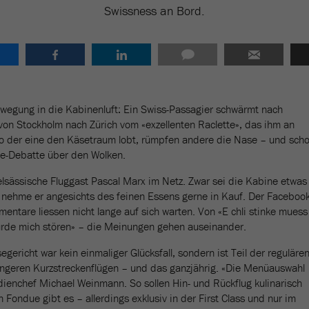
Swissness an Bord.
wegung in die Kabinenluft: Ein Swiss-Passagier schwärmt nach
von Stockholm nach Zürich vom «exzellenten Raclette», das ihm an
wo der eine den Käsetraum lobt, rümpfen andere die Nase – und sch
tte-Debatte über den Wolken.
 elsässische Fluggast Pascal Marx im Netz. Zwar sei die Kabine etwas
 nehme er angesichts des feinen Essens gerne in Kauf. Der Facebook
mentare liessen nicht lange auf sich warten. Von «E chli stinke muess
ürde mich stören» – die Meinungen gehen auseinander.
egericht war kein einmaliger Glücksfall, sondern ist Teil der reguläre
ängeren Kurzstreckenflügen – und das ganzjährig. «Die Menüauswahl
dienchef Michael Weinmann. So sollen Hin- und Rückflug kulinarisch
 Fondue gibt es – allerdings exklusiv in der First Class und nur im