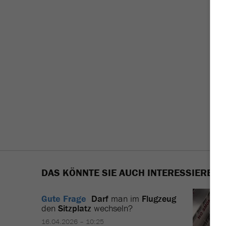
DAS KÖNNTE SIE AUCH INTERESSIEREN
Gute Frage
Darf
man im
Flugzeug
den
Sitzplatz
wechseln?
16.04.2026 – 10:25