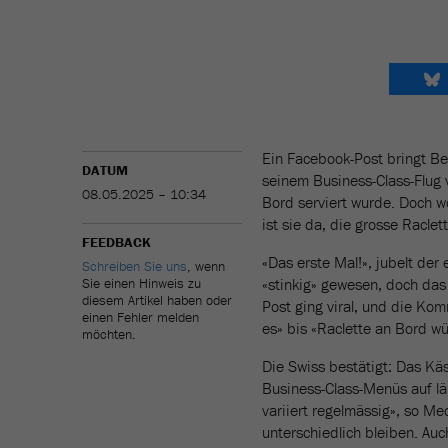
Ein Facebook-Post bringt Be
DATUM
seinem Business-Class-Flug 
08.05.2025 – 10:34
Bord serviert wurde. Doch 
ist sie da, die grosse Racle
FEEDBACK
«Das erste Mal!», jubelt der
Schreiben Sie uns
, wenn
Sie einen Hinweis zu
«stinkig» gewesen, doch das
diesem Artikel haben oder
Post ging viral, und die Kom
einen Fehler melden
es» bis «Raclette an Bord w
möchten.
Die Swiss bestätigt: Das Käs
Business-Class-Menüs auf l
variiert regelmässig», so Me
unterschiedlich bleiben. Auch