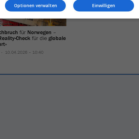
Optionen verwalten
Einwilligen
chbruch
für
Norwegen
–
Reality-Check
für die
globale
rt
»
10.04.2026 – 10:40