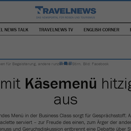
EL NEWS TALK
TRAVELNEWS TV
NAVIGATION
ENGLISH CORNER
ÜBERSPRINGEN
en für Begeisterung, andere runzeln die Stirn. Bild: Facebook
 mit
Käsemenü
hitz
aus
ndes Menü in der Business Class sorgt für Gesprächsstoff: A
aclette serviert – zur Freude des einen, zum Ärger der ande
enuss und Geruchsdiskussion entbrennt eine Debatte über Sti