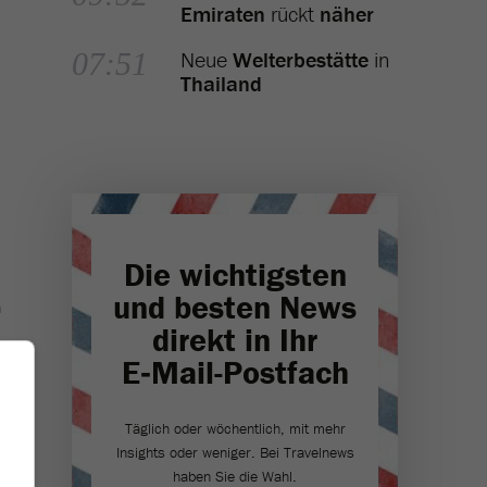
Emiraten
rückt
näher
07:51
Neue
Welterbestätte
in
Thailand
Die wichtigsten
und besten News
n
direkt in Ihr
E‑Mail-Postfach
Täglich oder wöchentlich, mit mehr
Insights oder weniger. Bei Travel­news
haben Sie die Wahl.