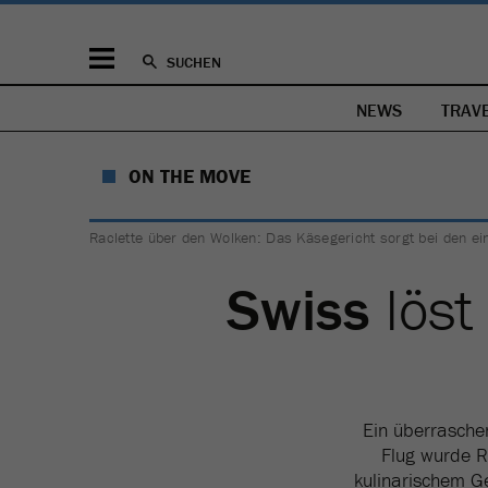
SUCHEN
NEWS
TRAV
ON THE MOVE
Raclette über den Wolken: Das Käsegericht sorgt bei den ein
Swiss
löst
Ein überrasche
Flug wurde R
kulinarischem G