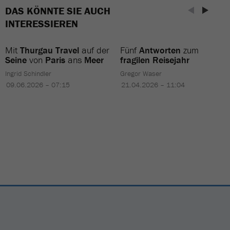
DAS KÖNNTE SIE AUCH
INTERESSIEREN
Mit
Thurgau Travel
auf der
Fünf
Antworten
zum
Seine
von
Paris
ans
Meer
fragilen Reisejahr
Ingrid Schindler
Gregor Waser
09.06.2026 – 07:15
21.04.2026 – 11:04