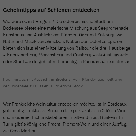
Geheimtipps auf Schienen entdecken
Wie wäre es mit Bregenz? Die österreichische Stadt am
Bodensee bietet eine malerische Mischung aus Seepromenade,
Kunsthaus und Ausblick vom Pfänder. Oder mit Salzburg, wo
Natur und Musik verschmelzen: Neben den Osterfestspielen
bieten sich laut einer Mitteilung von Railtour die drei Hausberge
– Kapuzinerberg, Mönchsberg und Gaisberg – als Ausflugsziele
oder Stadtwandergebiet mit prächtigen Panoramaaussichten an.
Hoch hinaus mit Aussicht in Bregenz: Vom Pfänder aus liegt einem
der Bodensee zu Füssen. Bild: Adobe Stock
Wer Frankreichs Weinkultur entdecken möchte, ist in Bordeaux
goldrichtig – inklusive Besuch der spektakulären «Cité du Vin»
und moderner Lichtinstallationen in alten U-Boot-Bunkern. In
Turin gibt’s königliche Pracht, Piemont-Wein und einen Ausflug
zur Casa Martini.