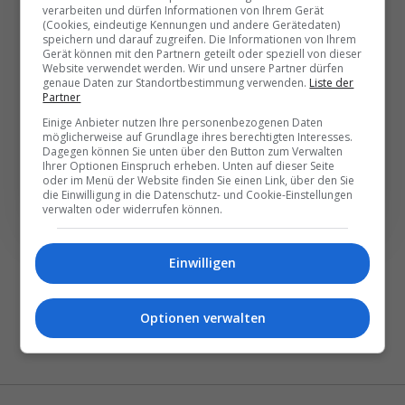
besten News direkt in
verarbeiten und dürfen Informationen von Ihrem Gerät
(Cookies, eindeutige Kennungen und andere Gerätedaten)
Ihr E‑Mail-Postfach
speichern und darauf zugreifen. Die Informationen von Ihrem
Gerät können mit den Partnern geteilt oder speziell von dieser
Website verwendet werden. Wir und unsere Partner dürfen
genaue Daten zur Standortbestimmung verwenden.
Liste der
Täglich oder wöchentlich, mit mehr Insights oder
Partner
weniger. Bei Travel­news haben Sie die Wahl.
Einige Anbieter nutzen Ihre personenbezogenen Daten
möglicherweise auf Grundlage ihres berechtigten Interesses.
Dagegen können Sie unten über den Button zum Verwalten
NEWSLETTER ENTDECKEN
Ihrer Optionen Einspruch erheben. Unten auf dieser Seite
oder im Menü der Website finden Sie einen Link, über den Sie
die Einwilligung in die Datenschutz- und Cookie-Einstellungen
verwalten oder widerrufen können.
Einwilligen
Optionen verwalten