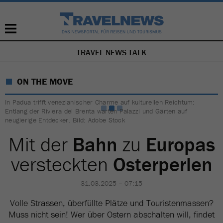
TRAVEL NEWS TALK
NAVIGATION
ÜBERSPRINGEN
ON THE MOVE
In Padua trifft venezianischer Charme auf kulturellen Reichtum:
Entlang der Riviera del Brenta warten Palazzi und Gärten auf
neugierige Entdecker. Bild: Adobe Stock
Mit der
Bahn
zu
Europas
versteckten
Osterperlen
31.03.2025 – 07:15
Volle Strassen, überfüllte Plätze und Touristenmassen?
Muss nicht sein! Wer über Ostern abschalten will, findet