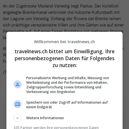
An der Zugstrecke Mailand-Venedig liegt Padua. Der künstlich
angelegte Brenta-Kanal verbindet die hübsche Kulturstadt mit
der Lagune von Venedig. Entlang der Riviera del Brenta reihen
sich prächtige venezianische Villen und ihre Gärten wie auf einer
Perlenkette auf. Auf einer Tages-Bootstour mit mehreren Stopps
lassen sich diese Bijous entdecken.
Willkommen bei travelnews.ch
Alle Reisen sind als Zug- und Hotel-Pakete über Railtour buchbar.
travelnews.ch bittet um Einwilligung, Ihre
Wer Lust hat auf kleine Perlen statt grosser Touristenmagnete,
personenbezogenen Daten für Folgendes
findet hier die perfekte Osterinspiration.
zu nutzen:
(TN)
Personalisierte Werbung und Inhalte, Messung von
Werbeleistung und der Performance von Inhalten,
Zielgruppenforschung sowie Entwicklung und
Verbesserung von Angeboten
Speichern von oder Zugriff auf Informationen auf
einem Endgerät
Weitere Informationen
Die wichtigsten und
335 Partner werden Ihre personenbezogenen Daten